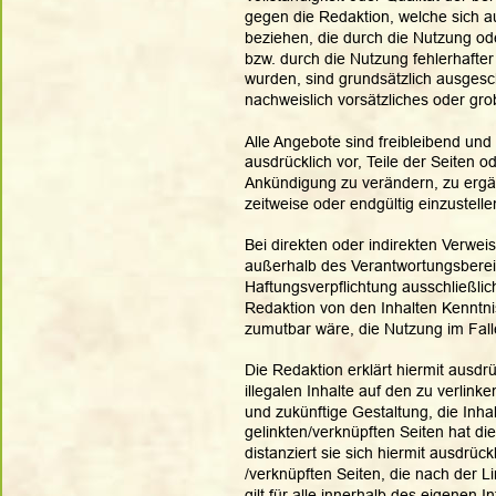
gegen die Redaktion, welche sich au
beziehen, die durch die Nutzung od
bzw. durch die Nutzung fehlerhafter
wurden, sind grundsätzlich ausgesch
nachweislich vorsätzliches oder grob
Alle Angebote sind freibleibend und 
ausdrücklich vor, Teile der Seiten
Ankündigung zu verändern, zu ergän
zeitweise oder endgültig einzustelle
Bei direkten oder indirekten Verwei
außerhalb des Verantwortungsbereic
Haftungsverpflichtung ausschließlich
Redaktion von den Inhalten Kenntni
zumutbar wäre, die Nutzung im Falle
Die Redaktion erklärt hiermit ausdr
illegalen Inhalte auf den zu verlink
und zukünftige Gestaltung, die Inha
gelinkten/verknüpften Seiten hat die
distanziert sie sich hiermit ausdrückl
/verknüpften Seiten, die nach der L
gilt für alle innerhalb des eigenen