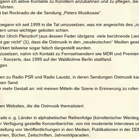
nn ich aktive Kontakte zu Künstlern anzubahnen und zu pflegen, die 
führten.
t bei Rockradio.de die Sendung „Peters Musikoase“.
, begann ich seit 1999 in die Tat umzusetzen, was mir angesichts des
ern umso wichtiger geboten schien. 
or Ulrich Plenzdorf (aus dessen Feder übrigens  viele berührende Lie
st gar nicht“ (1), dass die Ostmusik in den „neudeutschen“ Medien gew
irken teilweise sogar falsch dargestellt wurden.
usetzen, nahm ich Kontakt zu Fernsehsendern wie MDR und Premiere 
 Konzerts, das 1999 auf der Waldbühne Berlin stattfand.
gen.
 zu Radio PSR und Radio Lausitz, in deren Sendungen Ostmusik kaum
chen Sand.
mehr Gestalt an: mit meinen Mitteln die Szene in Erinnerung zu rufen
en Websites, die die Ostmusik thematisiert.
raits o. g. Länder in alphabetischer Reihenfolge (künstlerischer Werde
r Verfügung gestellte Konzertberichte, von mir moderierte Interviews u
llung von Veröffentlichungen in den Medien, Publikationen in der DD
erien, Bücher, Zeitschriften, Jahreshitparaden.