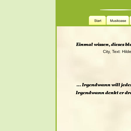
Einmal wissen, dieses b
                       City, Text:
                                            
 … Irgendwann will jede
Irgendwann denkt er dr
                                       