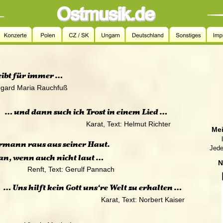
leibt für immer …
        
 Hildegard Maria Rauchfuß
… und dann such ich Trost in einem Lied …
                                                  Karat, Text: Helmut Richter
   M
       
rmann raus aus seiner Haut.
  Jed
an, wenn auch nicht laut …
N
                      Renft, Text: Gerulf Pannach
… Uns hilft kein Gott uns‘re Welt zu erhalten …
                                                 Karat, Text: Norbert Kaiser