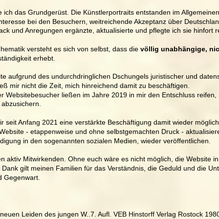
te ich das Grundgerüst. Die Künstlerportraits entstanden im Allgemein
nteresse bei den Besuchern, weitreichende Akzeptanz über Deutschlan
ack und Anregungen ergänzte, aktualisierte und pflegte ich sie hinfort 
hematik versteht es sich von selbst, dass die 
völlig unabhängige, ni
tändigkeit erhebt.
te aufgrund des undurchdringlichen Dschungels juristischer und daten
eß mir nicht die Zeit, mich hinreichend damit zu beschäftigen.
r Websitebesucher ließen im Jahre 2019 in mir den Entschluss reifen, s
 abzusichern.
ir seit Anfang 2021 eine verstärkte Beschäftigung damit wieder möglich
Website - etappenweise und ohne selbstgemachten Druck - aktualisier
digung in den sogenannten sozialen Medien, wieder veröffentlichen.
en aktiv Mitwirkenden. Ohne euch wäre es nicht möglich, die Website i
 Dank gilt meinen Familien für das Verständnis, die Geduld und die Un
d Gegenwart.
e neuen Leiden des jungen W..7. Aufl. VEB Hinstorff Verlag Rostock 1980