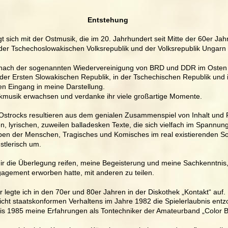
                      Entstehung
 sich mit der Ostmusik, die im 20. Jahrhundert seit Mitte der 60er Jah
 der Tschechoslowakischen Volksrepublik und der Volksrepublik Ungarn
h nach der sogenannten Wiedervereinigung von BRD und DDR im Osten 
n der Ersten Slowakischen Republik, in der Tschechischen Republik und 
hren Eingang in meine Darstellung.
ckmusik erwachsen und verdanke ihr viele großartige Momente.
Ostrocks resultieren aus dem genialen Zusammenspiel von Inhalt und 
en, lyrischen, zuweilen balladesken Texte, die sich vielfach im Spannun
en der Menschen, Tragisches und Komisches im real existierenden S
nstlerisch um.
mir die Überlegung reifen, meine Begeisterung und meine Sachkenntnis, d
agement erworben hatte, mit anderen zu teilen.
 legte ich in den 70er und 80er Jahren in der Diskothek „Kontakt“ auf.
cht staatskonformen Verhaltens im Jahre 1982 die Spielerlaubnis entz
is 1985 meine Erfahrungen als Tontechniker der Amateurband „Color B