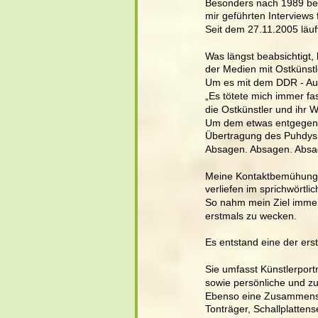
Besonders nach 1989 bega
mir geführten Interviews 
Seit dem 27.11.2005 läuf
Was längst beabsichtigt
der Medien mit Ostkünstl
Um es mit dem DDR - Aut
„Es tötete mich immer fa
die Ostkünstler und ihr W
Um dem etwas entgegenz
Übertragung des Puhdys -
Absagen. Absagen. Absa
Meine Kontaktbemühungen
verliefen im sprichwörtli
So nahm mein Ziel immer 
erstmals zu wecken.
Es entstand eine der erst
Sie umfasst Künstlerport
sowie persönliche und zu
Ebenso eine Zusammenste
Tonträger, Schallplattens