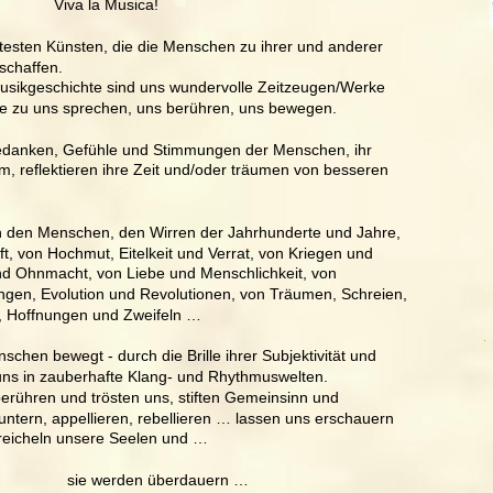
Viva la Musica!
ltesten Künsten, die die Menschen zu ihrer und anderer 
schaffen.
usikgeschichte sind uns wundervolle Zeitzeugen/Werke 
ute zu uns sprechen, uns berühren, uns bewegen.
e Gedanken, Gefühle und Stimmungen der Menschen, ihr 
, reflektieren ihre Zeit und/oder träumen von besseren 
n den Menschen, den Wirren der Jahrhunderte und Jahre, 
t, von Hochmut, Eitelkeit und Verrat, von Kriegen und 
nd Ohnmacht, von Liebe und Menschlichkeit, von 
gen, Evolution und Revolutionen, von Träumen, Schreien, 
 Hoffnungen und Zweifeln …
schen bewegt - durch die Brille ihrer Subjektivität und 
n uns in zauberhafte Klang- und Rhythmuswelten.
 berühren und trösten uns, stiften Gemeinsinn und 
tern, appellieren, rebellieren … lassen uns erschauern 
reicheln unsere Seelen und …
                       sie werden überdauern …