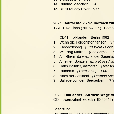
14  Dumme Mädchen   
3:43
15  Black Muddy River  
 5:14
2021  
Deutschfolk - Soundtrack zu
12-CD  NoEthno (2003-2014)   Compi
      CD11  Folkländer - Berlin 1982
1    Wenn die Folkloristen tanzen 
  (T
2    Kanonensong
   (Kurt Weill - Berto
3    Waltzing Matilda
   (Eric Boglel - E
4    Am Rhein, da wächst der Sauerkoh
5    An einen Bonzen 
  (Erik Kross / J
6    Hans Beimler, Kamerad   
(Traditi
7    Rumbala   
(Traditional)   0:44
8    Nach der Schlacht  
 (Thomas Scho
9    Ballade von den Seeräubern
   (H
2021  
Folkländer - So viele Wege V
CD  Löwenzahn/Heideck (HD 20218)
Besetzung:
Uli Doberenz (b), Heidi Eichenberg (ac