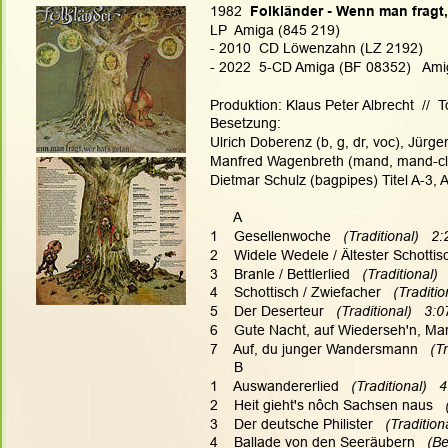
1982  
Folkländer - Wenn man fragt, 
LP  Amiga (845 219)
- 2010  CD Löwenzahn (LZ 2192)  
- 2022  5-CD Amiga (BF 08352)   Am
Produktion: Klaus Peter Albrecht  //  
Besetzung:
Ulrich Doberenz (b, g, dr, voc), Jürgen 
Manfred Wagenbreth (mand, mand-cl, c
Dietmar Schulz (bagpipes) Titel A-3, 
      A
1    Gesellenwoche
   (Traditional)   2:
2    Widele Wedele / Ältester Schottis
3    Branle / Bettlerlied
   (Traditional) 
4    Schottisch / Zwiefacher
   (Traditio
5    Der Deserteur
   (Traditional)   3:0
6    Gute Nacht, auf Wiederseh'n, Ma
7    Auf, du junger Wandersmann
   (T
      B
1    Auswandererlied
   (Traditional)   
2    Heit gieht's nôch Sachsen naus
  
3    Der deutsche Philister
   (Traditio
4    Ballade von den Seeräubern  
 (Be