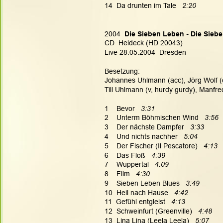
14  Da drunten im Tale   
2:20
2004  
Die Sieben Leben - Die Siebe
CD  Heideck (HD 20043)
Live 28.05.2004  Dresden
Besetzung:
Johannes Uhlmann (acc), Jörg Wolf (cl
Till Uhlmann (v, hurdy gurdy), Manfr
1    Bevor   
3:31
2    Unterm Böhmischen Wind   
3:56
3    Der nächste Dampfer   
3:33
4    Und nichts nachher   
5:04
5    Der Fischer (Il Pescatore)   
4:13
6    Das Floß  
 4:39
7    Wuppertal   
4:09
8    Film   
4:30
9    Sieben Leben Blues 
  3:49
10  Heil nach Hause   
4:42
11  Gefühl entgleist   
4:13
12  Schweinfurt (Greenville) 
  4:48
13  Lina Lina (Leela Leela)   
5:07