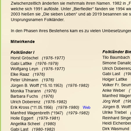
Zwischenzeitlich änderten sie mehrmals ihren Namen. 1982 in „Fol
welche sich 1991 auflöste. Unter „Bierfiedler“ fanden sie 1994 
2003 hießen sie „Die sieben Leben“ und ab 2019 besannen sie si
Ursprungsnamen Folkländer.
In den Phasen ihres Bestehens kam es zu vielen Umbesetzunge
Mitwirkende
Folkländer Bie
Folkländer I
Tilo Baumbach 
Horst Gröschel 
  (1976-1977)
Simone Danailo
Gabi Lattke   
(1976-1979)
Ulrich Doberenz
Wolfgang Leyn  
 (1976-1977)
Gabi Last  
 (19
Elke Raaz   
(1976)
Holger Lattke   
Peter Uhlmann   
(1976)
Volker Fr. Seum
Jürgen B. Wolff
 (
*15.10.1953)
(1976-1982)
Anke Weber  
 
Monika Tharann  
 (1976)
Manfred Wagen
Barbara Fuchs  
 (1976)
Jörg Wolf  
 (19
Ulrich Doberenz  
 (1976-1982)
Jürgen B. Wolff
Erik Kross
 (
*11.05.1956)
 (1978-1980)
Web
Ulrike Triebel 
 
Manfred Wagenbreth
 (
*1947)
(1979-1982)
Reinhard Singer
Holle Eggert   
(1979-1981)
Heidi Eichenber
Angelika Scheel   
(1980)
Dirk Wasmund 
Gabi Last  
 (1980-1982)