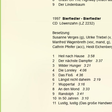
9    Der Lindenbaum
1997  
Bierfiedler - Bierfiedler
CD  Löwenzahn (LZ 2232)
Besetzung:
Susanne Verges (g), Ulrike Triebel (v,
Manfred Wagenbreth (voc, mand, g), Di
Cathrin Pfeifer (acc), Heidi Eichenber
1    Heil nach Hause   
3:58
2    Der nächste Dampfer   
3:37
3    Wilder Hunger
3:21
4    Die Loreley   
4:06
5    Das Floß   
4:36
6    Längst nicht daheim  
 2:19
7    Wuppertal   
3:16
8    An den Mond   
3:33
9    Randolph   
3:41
10  In 50 Jahren   
3:10
11  Lustig, lustig (Das große Handwer