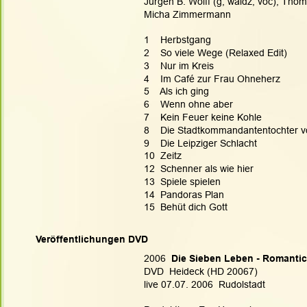
Jürgen B. Wolff (g, waldz, voc), Thom
Micha Zimmermann
1    Herbstgang  
2    So viele Wege (Relaxed Edit)
3    Nur im Kreis
4    Im Café zur Frau Ohneherz
5    Als ich ging
6    Wenn ohne aber
7    Kein Feuer keine Kohle
8    Die Stadtkommandantentochter 
9    Die Leipziger Schlacht
10  Zeitz
12  Schenner als wie hier
13  Spiele spielen
14  Pandoras Plan
15  Behüt dich Gott
Veröffentlichungen DVD
2006  
Die Sieben Leben - Romanti
DVD  Heideck (HD 20067)
live 07.07. 2006  Rudolstadt