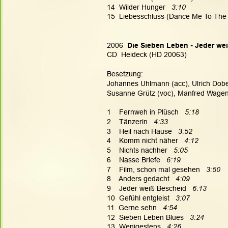
14  Wilder Hunger   
3:10
15  Liebesschluss (Dance Me To The
2006  
Die Sieben Leben - Jeder we
CD  Heideck (HD 20063)
Besetzung:
Johannes Uhlmann (acc), Ulrich Dobere
Susanne Grütz (voc), Manfred Wagen
1    Fernweh in Plüsch   
5:18
2    Tänzerin   
4:33
3    Heil nach Hause  
 3:52
4    Komm nicht näher   
4:12
5    Nichts nachher   
5:05
6    Nasse Briefe  
 6:19
7    Film, schon mal gesehen   
3:50
8    Anders gedacht   
4:09
9    Jeder weiß Bescheid   
6:13
10  Gefühl entgleist   
3:07
11  Gerne sehn   
4:54
12  Sieben Leben Blues   
3:24
13  Wenigestens   
4:26