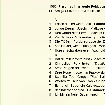
1980  
Frisch auf ins weite Feld, 
LP  Amiga (845 189)   Compilation
      A
1    Frisch auf ins weite Feld - 
Folklä
2    Junge Deern - Joachim Piatkowsk
3    Den warfer sien Leed - Joachim 
4    Zwiefacher - 
Folkländer
  (Erik K
5    Die Flößer - Folkloregruppe der
6    Ach Brüder, wie es uns geht - Wa
7    Hopsa, Schwabenliesel - Wachold
      B
1    Dat du min leevste büst - Joachi
2    Kirmeslied - 
Folkländer
  (Traditi
3    Schatzle geh rei a weng - Folkl
4    Dree Rosen - Joachim Piatkowski
5    Schnitter Tod - Gruppe "Plus", Lei
6    Wollten frei sein von Fron - Grupp
7    Es hat ein Bauer ein Kalb gezogen
8    Schinderhanneslied - 
Folkländer
9    Ich bin ein freier Bauernknecht 