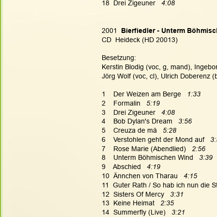
18  Drei Zigeuner  
 4:08
2001  
Bierfiedler - Unterm Böhmis
CD  Heideck (HD 20013)
Besetzung:
Kerstin Blodig (voc, g, mand), Ingebo
Jörg Wolf (voc, cl), Ulrich Doberenz (
1    Der Weizen am Berge   
1:33
2    Formalin 
  5:19
3    Drei Zigeuner   
4:08
4    Bob Dylan's Dream 
  3:56
5    Creuza de mä   
5:28
6    Verstohlen geht der Mond auf   
3:
7    Rose Marie (Abendlied)   
2:56
8    Unterm Böhmischen Wind  
 3:39
9    Abschied  
 4:19
10  Ännchen von Tharau   
4:15
11  Guter Rath / So hab ich nun die St
12  Sisters Of Mercy   
3:31
13  Keine Heimat   
2:35
14  Summerfly (Live)   
3:21