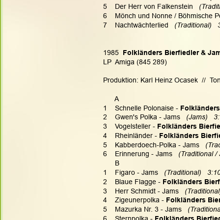
5    Der Herr von Falkenstein
   (Tradi
6    Mönch und Nonne / Böhmische Po
7    Nachtwächterlied
   (Traditional)  
1985  
Folkländers Bierfiedler & Ja
LP  Amiga (845 289)
Produktion: Karl Heinz Ocasek  //  To
      A
1    Schnelle Polonaise - 
Folkländers 
2    Gwen's Polka - Jams 
  (Jams)
  3
3    Vogelsteller - 
Folkländers Bierfi
4    Rheinländer - 
Folkländers Bierfi
5    Kabberdoech-Polka - Jams  
 (Tra
6    Erinnerung - Jams  
 (Traditional /
      B
1    Figaro - Jams  
 (Traditional)   3:1
2    Blaue Flagge - 
Folkländers Bierf
3    Herr Schmidt - Jams  
 (Traditional
4    Zigeunerpolka - 
Folkländers Bier
5    Mazurka Nr. 3 - Jams  
 (Traditiona
6    Sternpolka - 
Folkländers Bierfie