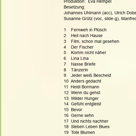
Produktion:  Eva Hempel
Besetzung:
Johannes Uhlmann (acc), Ulrich Dobere
Susanne Grütz (voc, slide-g), Manfr
1    Fernweh in Plüsch
2    Heil nach Hause
3    Film, schon mal gesehen
4    Der Fischer
5    Komm nicht näher
6    Lina Lina
7    Nasse Briefe
8    Tänzerin
9    Jeder weiß Bescheid
10  Anders gedacht
11  Heidi Bormann
12  Wenn du gehst
13  Wilder Hunger
14  Gefühl entgleist
15  Bevor
16  Gerne sehn
17  Und nichts nachher
18  Sieben Leben Blues
19  Tote Blumen