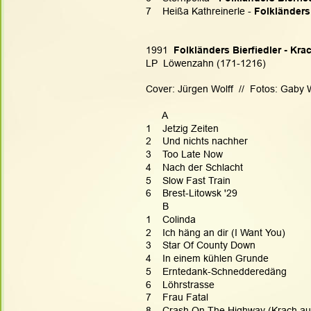
7    Heißa Kathreinerle - 
Folkländers 
1991  
Folkländers Bierfiedler - K
LP  Löwenzahn (171-1216)
Cover: Jürgen Wolff  //  Fotos: Gaby
      A
1    Jetzig Zeiten
2    Und nichts nachher
3    Too Late Now
4    Nach der Schlacht
5    Slow Fast Train
6    Brest-Litowsk '29
      B
1    Colinda
2    Ich häng an dir (I Want You)
3    Star Of County Down
4    In einem kühlen Grunde
5    Erntedank-Schnedderedäng
6    Löhrstrasse
7    Frau Fatal
8    Crash On The Highway (Krach a