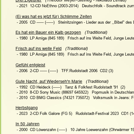
 - 2021  12-CD NoEthno (2003-2014)   Deutschfolk - Soundtrack zum
(Ei was hat es jetzt für) Schlimme Zeiten
 - 2005  CD ------ (------)   Steinitzsingen - Lieder aus der ,,Bibel" de
Es hat ein Bauer ein Kalb gezogen
   (Traditional)   
 - 1980  LP Amiga (845 189)   Frisch auf ins Weite Feld, Junge Leu
Frisch auf ins weite Feld
  (Traditional)
 - 1980  LP Amiga (845 189)   Frisch auf ins Weite Feld, Junge Leu
Gefühl entgleist
 - 2006  2-CD ------ (------)   TFF.Rudolstadt 2006  CD2 (3)
Gute Nacht, auf Wiederseh'n Marie
   (Traditional)   
 - 1992  CD Heideck (------)   Tanz & Folkfest Rudolstadt '91  (2)
 - 2010  8-CD Sony Music (88697 645922)   Popmusik in Deutschla
 - 2010  CD BMG Classics (74321 735072)   Volksmusik in Jeans: F
Herbstgang
 - 2023  2-CD Folk Galore (FG 5)   Rudolstadt-Festival 2023  CD1 (1
In 50 Jahren
 - 2000  CD Löwenzahn (------)   10 Jahre Loewenzahn (Ohrwärmer 19