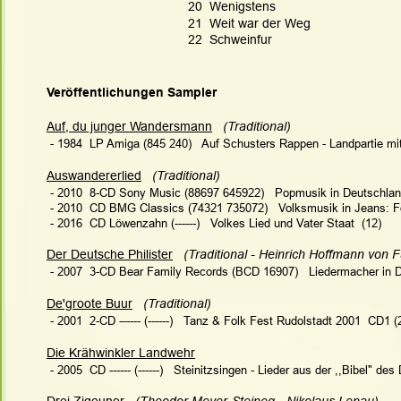
20  Wenigstens
21  Weit war der Weg
22  Schweinfur
Veröffentlichungen Sampler
Auf, du junger Wandersmann
  (Traditional)
 - 1984  LP Amiga (845 240)   Auf Schusters Rappen - Landpartie mi
Auswandererlied
   (Traditional)   
 - 2010  8-CD Sony Music (88697 645922)   Popmusik in Deutschla
 - 2010  CD BMG Classics (74321 735072)   Volksmusik in Jeans: F
 - 2016  CD Löwenzahn (------)   Volkes Lied und Vater Staat  (12)
Der Deutsche Philister
   (Traditional - Heinrich Hoffmann von Fa
 - 2007  3-CD Bear Family Records (BCD 16907)   Liedermacher in De
De'groote Buur
   (Traditional)   
 - 2001  2-CD ------ (------)   Tanz & Folk Fest Rudolstadt 2001  CD1 (
Die Krähwinkler Landwehr
 - 2005  CD ------ (------)   Steinitzsingen - Lieder aus der ,,Bibel" d
Drei Zigeuner
   (Theodor Meyer-Steineg - Nikolaus Lenau)   