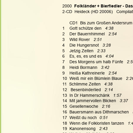
2000  
Folkländer + Bierfiedler - Da
2-CD  Heideck (HD 20006)   Compilat
      CD1  Bis zum Großen Andersrum
1    Gott schütze den   
4:38
2    Der Bauernhimmel   
2:54
3    Wild Rover  
 2:51
4    Die Hungersnot  
 3:28
5    Jetzig Zeiten   
2:33
6    Es, es, es und es   
4:04
7    Des Morgens um halb Fünfe 
  2:
8    Heidi Bormann 
  3:42
9    Heißa Kathreinerle 
  2:54
10  Weiß mir ein Blümlein Blaue   
2:2
11  Schlimme Zeiten  
 4:38
12   Besenbinderlied   
2:14
13  In Dr Hammerschänk   
1:57
14  Mit jammervollen Blicken   
3:37
15  Gesellenwoche   
2:16
16  Bauersmann aus Dithmarschen  
17  Weißt du noch
0:51
18  Wenn die Folkloristen tanzen  
 1:
19  Kanonensong   
2:43