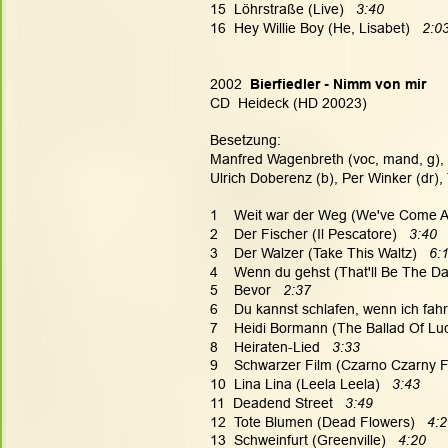
15  Löhrstraße (Live)   
3:40
16  Hey Willie Boy (He, Lisabet)   
2:0
2002  
Bierfiedler - Nimm von mir
CD  Heideck (HD 20023)
Besetzung:
Manfred Wagenbreth (voc, mand, g), J
Ulrich Doberenz (b), Per Winker (dr),
1    Weit war der Weg (We've Come A
2    Der Fischer (Il Pescatore)  
 3:40
3    Der Walzer (Take This Waltz)   
6:
4    Wenn du gehst (That'll Be The Da
5    Bevor   
2:37
6    Du kannst schlafen, wenn ich fah
7    Heidi Bormann (The Ballad Of Lu
8    Heiraten-Lied  
 3:33
9    Schwarzer Film (Czarno Czarny Fi
10  Lina Lina (Leela Leela)   
3:43
11  Deadend Street   
3:49
12  Tote Blumen (Dead Flowers)  
 4:
13  Schweinfurt (Greenville)   
4:20