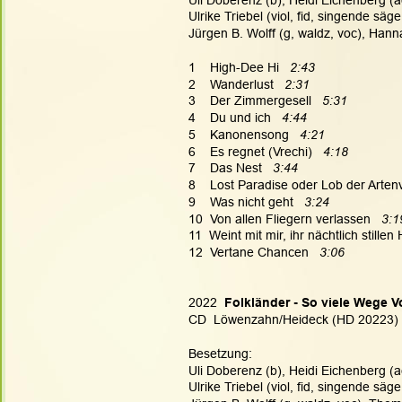
Ulrike Triebel (viol, fid, singende s
Jürgen B. Wolff (g, waldz, voc), Han
1    High-Dee Hi   
2:43
2    Wanderlust  
 2:31
3    Der Zimmergesell
   5:31
4    Du und ich   
4:44
5    Kanonensong
   4:21
6    Es regnet (Vrechi)   
4:18
7    Das Nest   
3:44
8    Lost Paradise oder Lob der Artenvi
9    Was nicht geht  
 3:24
10  Von allen Fliegern verlassen   
3:1
11  Weint mit mir, ihr nächtlich stillen 
12  Vertane Chancen   
3:06
2022  
Folkländer - So viele Wege V
CD  Löwenzahn/Heideck (HD 20223)
Besetzung:
Uli Doberenz (b), Heidi Eichenberg (ac
Ulrike Triebel (viol, fid, singende s