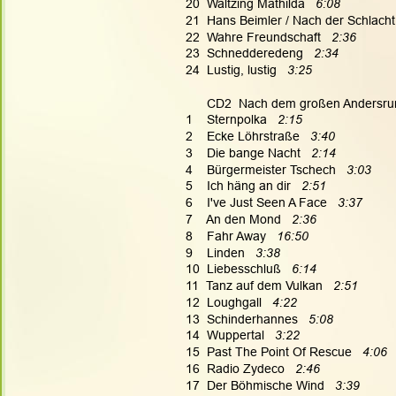
20  Waltzing Mathilda   
6:08
21  Hans Beimler / Nach der Schlacht
22  Wahre Freundschaft   
2:36
23  Schnedderedeng   
2:34
24  Lustig, lustig   
3:25
      CD2  Nach dem großen Andersr
1    Sternpolka   
2:15
2    Ecke Löhrstraße   
3:40
3    Die bange Nacht   
2:14
4    Bürgermeister Tschech  
 3:03
5    Ich häng an dir  
 2:51
6    I've Just Seen A Face 
  3:37
7    An den Mond 
  2:36
8    Fahr Away   
16:50
9    Linden 
  3:38
10  Liebesschluß   
6:14
11  Tanz auf dem Vulkan  
 2:51
12  Loughgall   
4:22
13  Schinderhannes   
5:08
14  Wuppertal   
3:22
15  Past The Point Of Rescue   
4:06
16  Radio Zydeco   
2:46
17  Der Böhmische Wind   
3:39