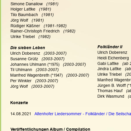
Simone Danailow   
(1981)
Holger Lattke  
 (1981)
Tilo Baumbach  
 (1981)
Jörg Wolf  
 (1981)
Rüdiger Käßner   
(1981-1982)
Rainer-Christoph Friedrich   
(1982)
Ulrike Triebel 
  (1982)
Folkländer II
Die sieben Leben
Ulrich Doberenz  
Ulrich Doberenz   
(2003-2007)
Heidi Eichenberg 
Susanne Grütz  
 (2003-2007)
Gabi Lattke   
(ab 
Johannes Uhlmann
 (
*1975)
 (2003-2007)
Jindra Lattke  
 (a
Til Uhlmann   
(2003-2007)
Ulrike Triebel  
 (2
Manfred Wagenbreth
 (
*1947)
(2003-2007)
Manfred Wagenbr
Per Winkler   
(2003-2007)
Jürgen B. Wolff
 (
*
Jörg Wolf  
 (2003-2007)
Thomas Hauf  
 (a
Dirk Wasmund  
 (
Konzerte
14.08.2021   
Altenhofer Liedersommer - Folkländer / Die Seilscha
Veröffentlichungen Album / Compilation