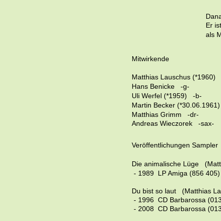
Dana
Er is
als 
Mitwirkende
Matthias Lauschus
 (*1960)
 
Hans Benicke   -g-
Uli Werfel
 (*1959)
   -b-
Martin Becker
 (*30.06.1961)
Matthias Grimm   -dr-
Andreas Wieczorek   -sax-
Veröffentlichungen Sampler
Die animalische Lüge
 (Mat
 - 1989  LP Amiga (856 405)  
Du bist so laut
  (Matthias L
 - 1996  CD Barbarossa (0132
 - 2008  CD Barbarossa (0133