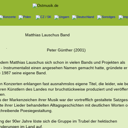
Matthias Lauschus Band
.
Peter Günther (2001)
dem Matthias Lauschus sich schon in vielen Bands und Projekten als 
i - Instrumentalist einen angesehen Namen gemacht hatte, gründete er
 1987 seine eigene Band. 
en Konzerten erklangen fast ausnahmslos eigene Titel, die leider, wie be
ren Künstlern des Landes nur bruchstückweise produziert und veröffent
en.
s der Markenzeichen ihrer Musik war der vortrefflich gestaltete Satzges
lte ihrer Lieder behandelten Alltagsgeschichten mit deutlichen Worten 
hreibende Poesiegestaltung.
ng der 90er Jahre löste sich die Gruppe im Trubel der hektischen 
nderungen im Land auf.