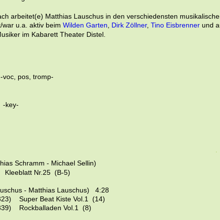
ch arbeitet(e) Matthias Lauschus in den verschiedensten musikalische
t/war u.a. aktiv beim 
Wilden Garten
, 
Dirk Zöllner
, 
Tino Eisbrenner
 und a
Musiker im Kabarett Theater Distel.
  -voc, pos, tromp-
  -key-
thias Schramm - Michael Sellin)   
 Kleeblatt Nr.25  (B-5)
auschus - Matthias Lauschus)   4:28
3)    Super Beat Kiste Vol.1  (14)
9)    Rockballaden Vol.1  (8)