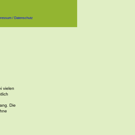
 
i vielen 
lich 
ang. Die 
ohne 