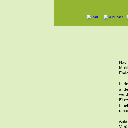
Nach
Mult
Ende
In d
ande
wurd
Eine
Inha
umsc
Anfa
Verä