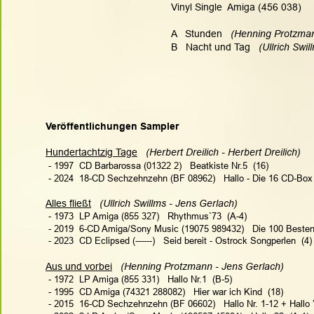
Vinyl Single  Amiga (456 038)
A   Stunden   
(Henning Protzman
B   Nacht und Tag   
(Ullrich Swil
Veröffentlichungen Sampler
Hundertachtzig Tage
(Herbert Dreilich - Herbert Dreilich)   
 - 1997  CD Barbarossa (01322 2)   Beatkiste Nr.5  (16)
 - 2024  18-CD Sechzehnzehn (BF 08962)   Hallo - Die 16 CD-Bo
Alles fließt
(Ullrich Swillms - Jens Gerlach)   
 - 1973  LP Amiga (855 327)   Rhythmus`73  (A-4)
 - 2019  6-CD Amiga/Sony Music (19075 989432)   Die 100 Beste
 - 
2023  CD Eclipsed (------)   Seid bereit - Ostrock Songperlen  (4)
Aus und vorbei
(Henning Protzmann - Jens Gerlach)  
 - 1972  LP Amiga (855 331)   Hallo Nr.1  (B-5)
 - 1995  CD Amiga (74321 288082)   Hier war ich Kind  (18)
 - 2015  16-CD Sechzehnzehn (BF 06602)   Hallo Nr. 1-12 + Hallo ’