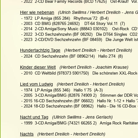
 - 2022  2-CD Bear Family Records (BCD 17625)   Ost-Kraut!  Vol.
Hier wie nebenan
(Ulrich Swillms / Herbert Dreilich - Jens G
 - 1972  LP Amiga (855 284)   Rhythmus`72  (B-4)
 - 2003  CD BMG (828765 24692)    DT-64 Story Vol.11  (7)
 - 2014  2-CD Amiga/Sony Music (88843 030102)    Ost-Rock  CD1
 - 2022  3-CD Sechzehnzehn (BF 08292)   Die DT64 Singles  CD2 
 - 2023  2-CD/DVD Sechzehnzehn (BF 08459)   Die Junge Welt ist 
Hundertachtzig Tage
 (Herbert Dreilich - Herbert Dreilich)
 - 2024  CD Sechzehnzehn (BF 08962/14)   Hallo 2'74  (8)
Kinder dieser Welt
(Herbert Dreilich - Joachim Krause)   
 - 2010  CD Weltbild (978373 5901750)   Die schönsten XXL-Rock
Lied vom Ludwig
(Herbert Dreilich - Herbert Dreilich) 
 - 1974  LP Amiga (855 346)   Hallo 1`75  (A-3)
 - 2005  3-CD Amiga/BMG (82876 74909 2)   Stimmen der DDR Vol
 - 2015 16-CD Sechzehnzehn (BF 06602)   Hallo Nr. 1-12 + Hallo ’
 - 2024 18-CD Sechzehnzehn (BF 08962)   Hallo - Die 16 CD-Box
Nacht und Tag
 (Ullrich Swillms - Jens Gerlach)
 - 1999  3-CD Amiga/BMG (74321 66265 2)   Amiga Rock Raritäte
Nachts
 (Herbert Dreilich - Herbert Dreilich)   