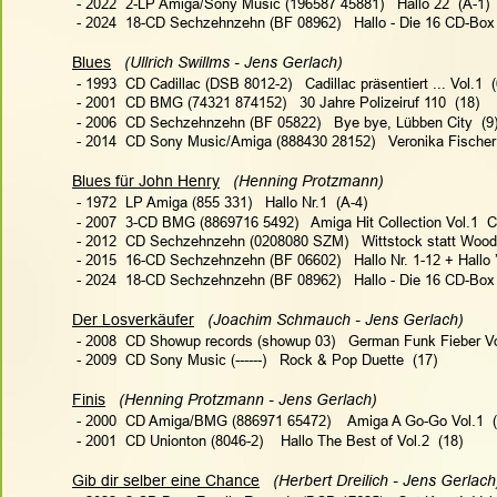
 - 2022  2-LP Amiga/Sony Music (196587 45881)   Hallo 22  (A-1)
 - 2024  18-CD Sechzehnzehn (BF 08962)   Hallo - Die 16 CD-Bo
Blues
(Ullrich Swillms - Jens Gerlach)   
 - 1993  CD Cadillac (DSB 8012-2)   Cadillac präsentiert ... Vol.1  (
 - 2001  CD BMG (74321 874152)   30 Jahre Polizeiruf 110  (18)
 - 2006  CD Sechzehnzehn (BF 05822)   Bye bye, Lübben City  (9
 - 2014  CD Sony Music/Amiga (888430 28152)   Veronika Fischer 
Blues für John Henry
 (Henning Protzmann) 
 - 1972  LP Amiga (855 331)   Hallo Nr.1  (A-4)
 - 2007  3-CD BMG (8869716 5492)   Amiga Hit Collection Vol.1  C
 - 2012  CD Sechzehnzehn (0208080 SZM)   Wittstock statt Woods
 - 2015  16-CD Sechzehnzehn (BF 06602)   Hallo Nr. 1-12 + Hallo ’
 - 2024  18-CD Sechzehnzehn (BF 08962)   Hallo - Die 16 CD-Bo
Der Losverkäufer
 (Joachim Schmauch - Jens Gerlach)   
 - 2008  CD Showup records (showup 03)   German Funk Fieber Vol
 - 2009  CD Sony Music (------)   Rock & Pop Duette  (17)
Finis
 (Henning Protzmann - Jens Gerlach)  
 - 2000  CD Amiga/BMG (886971 65472)    Amiga A Go-Go Vol.1  (
 - 2001  CD Unionton (8046-2)    Hallo The Best of Vol.2  (18)
Gib dir selber eine Chance
(Herbert Dreilich - Jens Gerlach)