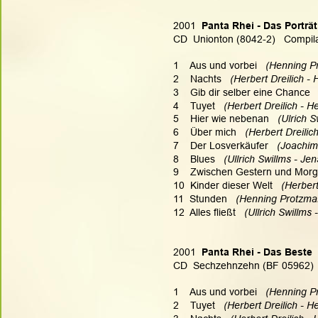
2001
  Panta Rhei - Das Porträt
CD  Unionton (8042-2)   Compil
1    Aus und vorbei   
(Henning Pr
2    Nachts   
(Herbert Dreilich - 
3    Gib dir selber eine Chance  
4    Tuyet   
(Herbert Dreilich - He
5    Hier wie nebenan   
(Ulrich S
6    Über mich   
(Herbert Dreilic
7    Der Losverkäufer   
(Joachim
8    Blues  
 (Ullrich Swillms - Je
9    Zwischen Gestern und Morg
10  Kinder dieser Welt  
 (Herber
11  Stunden   
(Henning Protzman
12  Alles fließt  
 (Ullrich Swillms
2001
  Panta Rhei - Das Beste
CD  Sechzehnzehn (BF 05962)  
1    Aus und vorbei   
(Henning Pr
2    Tuyet  
 (Herbert Dreilich - He