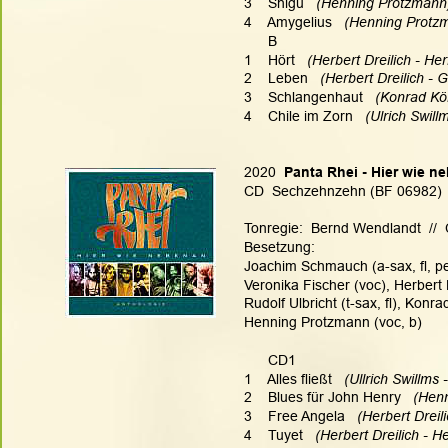
3    Shigu   
(Henning Protzmann)
4    Amygelius  
 (Henning Protzm
      B
1    Hört   
(Herbert Dreilich - Her
2    Leben  
 (Herbert Dreilich - 
3    Schlangenhaut  
 (Konrad Kör
4    Chile im Zorn   
(Ulrich Swill
2020
  Panta Rhei - Hier wie 
CD  Sechzehnzehn (BF 06982)  
Tonregie:  Bernd Wendlandt  //  
Besetzung:
Joachim Schmauch (a-sax, fl, per
Veronika Fischer (voc), Herbert D
Rudolf Ulbricht (t-sax, fl), Konra
Henning Protzmann (voc, b)
      CD1
1    Alles fließt   
(Ullrich Swillms 
2    Blues für John Henry   
(Henn
3    Free Angela   
(Herbert Dreili
4    Tuyet  
 (Herbert Dreilich - He