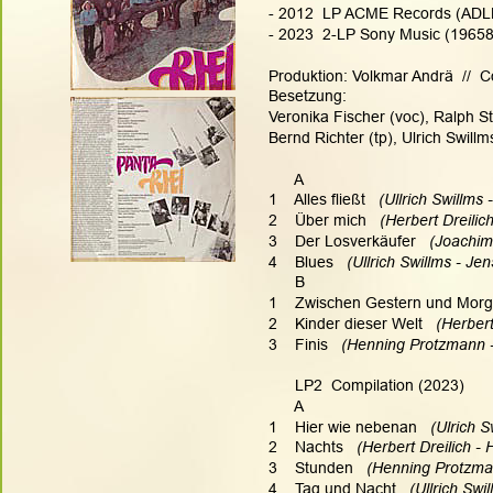
- 2012  LP ACME Records (AD
- 2023  2-LP Sony Music (19658
Produktion: Volkmar Andrä  //  C
Besetzung:
Veronika Fischer (voc), Ralph Sto
Bernd Richter (tp), Ulrich Swillms
      A
1    Alles fließt   
(Ullrich Swillms 
2    Über mich   
(Herbert Dreilic
3    Der Losverkäufer   
(Joachim
4    Blues  
 (Ullrich Swillms - Je
      B
1    Zwischen Gestern und Morg
2    Kinder dieser Welt   
(Herbert
3    Finis   
(Henning Protzmann -
      LP2  Compilation (2023)
      A
1    Hier wie nebenan  
 (Ulrich S
2    Nachts   
(Herbert Dreilich - 
3    Stunden 
  (Henning Protzma
4    Tag und Nacht   
(Ullrich Swi