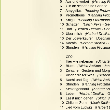
5    Aus und vorbei  
 (Henning P
6    Gib dir selber eine Chance  
7    Amygelius   
(Henning Protzm
8    Prometheus  
 (Henning Prot
9    Shigu  
 (Henning Protzmann)
10  Schatten   
(Ulrich Pexa - Ge
11  Hört   
(Herbert Dreilich - Herb
12  Über mich  
 (Herbert Dreilic
13  Der Losverkäufer  
 (Joachim
14  Nachts  
 (Herbert Dreilich - 
15  Stunden  
 (Henning Protzman
      CD2
1    Hier wie nebenan  
 (Ulrich S
2    Blues  
 (Ullrich Swillms - Je
3    Zwischen Gestern und Morg
4    Kinder dieser Welt   
(Herbert
5    Nacht und Tag   
(Ullrich Swi
6    Stunden 
  (Henning Protzma
7    Schlangenhaut   
(Konrad Kör
8    Leben   
(Herbert Dreilich - 
9    Lasst mich gehen  
 (Ulrich 
10  Chile im Zorn  
 (Ulrich Swill
11  Lied vom Ludwig   
(Herbert D