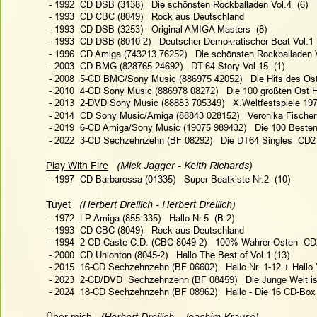
 - 1992  CD DSB (3138)   Die schönsten Rockballaden Vol.4  (6)
 - 1993  CD CBC (8049)   Rock aus Deutschland
 - 1993  CD DSB (3253)   Original AMIGA Masters  (8)
 - 1993  CD DSB (8010-2)   Deutscher Demokratischer Beat Vol.1 
 - 1996  CD Amiga (743213 76252)   Die schönsten Rockballaden V
 - 2003  CD BMG (828765 24692)   DT-64 Story Vol.15  (1)
 - 2008  5-CD BMG/Sony Music (886975 42052)   Die Hits des Os
 - 2010  4-CD Sony Music (886978 08272)   Die 100 größten Ost Hi
 - 2013  2-DVD Sony Music (88883 705349)   X.Weltfestspiele 19
 - 2014  CD Sony Music/Amiga (88843 028152)   Veronika Fischer 
 - 2019  6-CD Amiga/Sony Music (19075 989432)   Die 100 Beste
 - 2022  3-CD Sechzehnzehn (BF 08292)   Die DT64 Singles  CD2 
Play With Fire
(Mick Jagger - Keith Richards)   
 - 1997  CD Barbarossa (01335)   Super Beatkiste Nr.2  (10)
Tuyet
(Herbert Dreilich - Herbert Dreilich)  
 - 1972  LP Amiga (855 335)   Hallo Nr.5  (B-2)
 - 1993  CD CBC (8049)   Rock aus Deutschland 
 - 1994  2-CD Caste C.D. (CBC 8049-2)   100% Wahrer Osten  CD
 - 2000  CD Unionton (8045-2)   Hallo The Best of Vol.1 (13)
 - 2015  16-CD Sechzehnzehn (BF 06602)   Hallo Nr. 1-12 + Hallo ’
 - 2023  2-CD/DVD  Sechzehnzehn (BF 08459)   Die Junge Welt ist
 - 2024  18-CD Sechzehnzehn (BF 08962)   Hallo - Die 16 CD-Bo