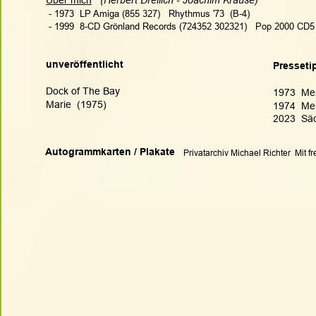
Über mich
(Herbert Dreilich - Joachim Krause)   
 - 1973  LP Amiga (855 327)   Rhythmus '73  (B-4)
 - 1999  8-CD Grönland Records (724352 302321)   Pop 2000 CD5 
unveröffentlicht
Presseti
Dock of The Bay
1973  Me
Marie  (1975)
1974  Mel
2023  Sä
Autogrammkarten / Plakate
Privatarchiv Michael Richter  Mit