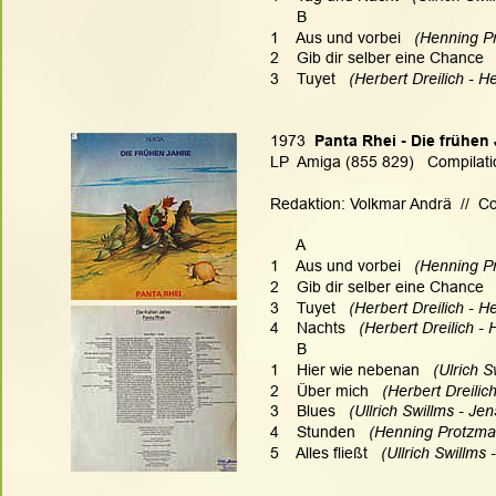
      B
1    Aus und vorbei 
  (Henning P
2    Gib dir selber eine Chance  
3    Tuyet   
(Herbert Dreilich - He
1973
  Panta Rhei - Die frühen
LP  Amiga (855 829)   Compilati
Redaktion: Volkmar Andrä  //  C
      A
1    Aus und vorbei   
(Henning Pr
2    Gib dir selber eine Chance  
3    Tuyet   
(Herbert Dreilich - He
4    Nachts   
(Herbert Dreilich - 
      B
1    Hier wie nebenan  
 (Ulrich S
2    Über mich   
(Herbert Dreilic
3    Blues   
(Ullrich Swillms - Je
4    Stunden 
  (Henning Protzma
5    Alles fließt  
 (Ullrich Swillms