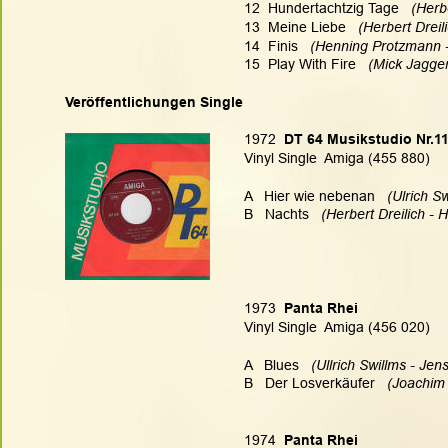
12  Hundertachtzig Tage  
 (Herb
13  Meine Liebe  
 (Herbert Dreil
14  Finis   
(Henning Protzmann -
15  Play With Fire   
(Mick Jagger
Veröffentlichungen Single
1972
  DT 64 Musikstudio Nr.11
Vinyl Single  Amiga (455 880)
A   Hier wie nebenan 
  (Ulrich S
B   Nachts   
(Herbert Dreilich - H
1973
  Panta Rhei
Vinyl Single  Amiga (456 020)
A   Blues  
 (Ullrich Swillms - Jen
B   Der Losverkäufer
   (Joachim
1974
  Panta Rhei