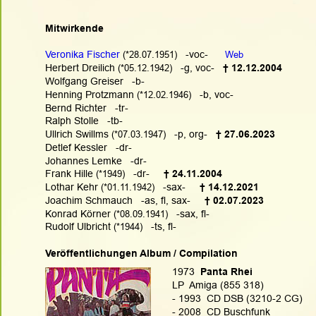
Mitwirkende
Veronika Fischer
 (*28.07.1951)
   -voc-   
Web
Herbert Dreilich
 (
*05.12.1942)
   -g, voc-   
† 12.12.2004
Wolfgang Greiser   -b-
Henning Protzmann
 (
*12.02.1946)
   -b, voc-
Bernd Richter   -tr-
Ralph Stolle   -tb-
Ullrich Swillms
 (
*07.03.1947)
   -p, org-
† 27.06.2023
Detlef Kessler   -dr-
Johannes Lemke   -dr-
Frank Hille
 (
*1949)
   -dr-     
† 24.11.2004
Lothar Kehr
 (
*01.11.1942)
   -sax-     
† 14.12.2021
Joachim Schmauch   -as, fl, sax-     
† 02.07.2023
Konrad Körner
 (
*08.09.1941)
   -sax, fl-
Rudolf Ulbricht
 (
*1944)
   -ts, fl-
Veröffentlichungen Album / Compilation
1973
  Panta Rhei
LP  Amiga (855 318)
- 1993  CD DSB (3210-2 CG)
- 2008  CD Buschfunk