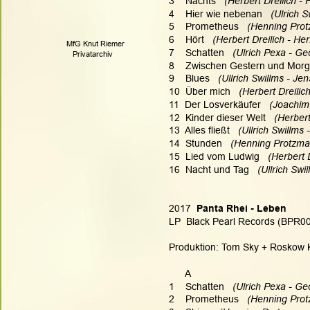
3    Nachts   
(Herbert Dreilich - 
4    Hier wie nebenan  
 (Ulrich S
5    Prometheus  
 (Henning Prot
6    Hört  
 (Herbert Dreilich - Her
MfG Knut Riemer
7    Schatten  
 (Ulrich Pexa - Ge
   Privatarchiv
8    Zwischen Gestern und Morg
9    Blues  
 (Ullrich Swillms - Je
10  Über mich   
(Herbert Dreilic
11  Der Losverkäufer 
  (Joachim
12  Kinder dieser Welt   
(Herbert
13  Alles fließt  
 (Ullrich Swillms
14  Stunden   
(Henning Protzman
15  Lied vom Ludwig   
(Herbert D
16  Nacht und Tag   
(Ullrich Swi
2017
  Panta Rhei - Leben
LP  Black Pearl Records (BPR00
Produktion: Tom Sky + Roskow K
      A
1    Schatten   
(Ulrich Pexa - Ge
2    Prometheus   
(Henning Prot