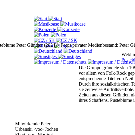
teblume
Peter Günther (2024) - Fotos privater Medienbestand: Peter G
.
Webli
Pusteb
Die Gruppe gründete sich 198
vor allem von Folk-Rock gepr
entsprechende Titel von Nei
Durch ihre sozialkritischen T
sie
zeitweise Auftrittsverbot
Zeiten
aus diesen Gründen ni
ihres Schaffens.
Pusteblume is
Mitwirkende
Peter
Urbanski -voc-
Jochen
Ebert -voc-
Margret