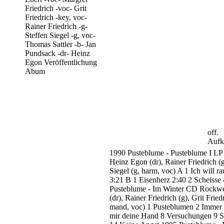
Friedrich -voc-
Grit
Friedrich -key, voc-
Rainer Friedrich -g-
Steffen Siegel -g, voc-
Thomas Sattler -b-
Jan
Pundsack -dr-
Heinz
Egon
Veröffentlichung
Abum
off.
Aufk
1990
Pusteblume - Pusteblume I
LP
Heinz Egon (dr), Rainer Friedrich (g)
Siegel (g, harm, voc)
A
1 Ich will r
3:21
B
1 Eisenherz
2:40
2 Scheisse
Pusteblume - Im Winter
CD Rockwer
(dr), Rainer Friedrich (g), Grit Fried
mand, voc)
1 Pusteblumen
2 Immer
mir deine Hand
8 Versuchungen
9 