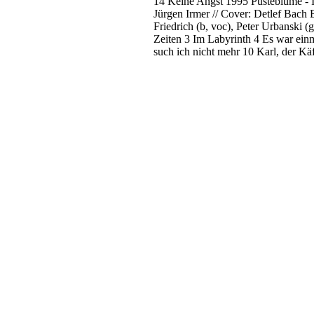
14 Keine Angst
1995
Pusteblume - 
Jürgen Irmer // Cover: Detlef Bach
Friedrich (b, voc), Peter Urbanski (
Zeiten
3 Im Labyrinth
4 Es war ein
such ich nicht mehr
10 Karl, der Kä