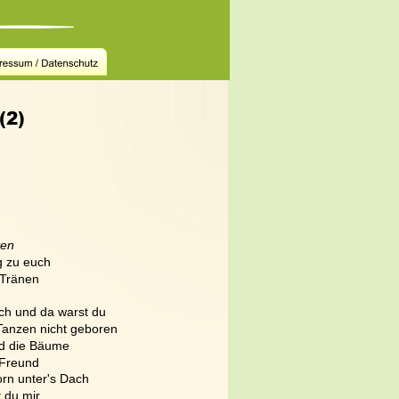
(2)
ten
g zu euch
 Tränen
ich und da warst du
 Tanzen nicht geboren
nd die Bäume
 Freund
Korn unter's Dach
t du mir