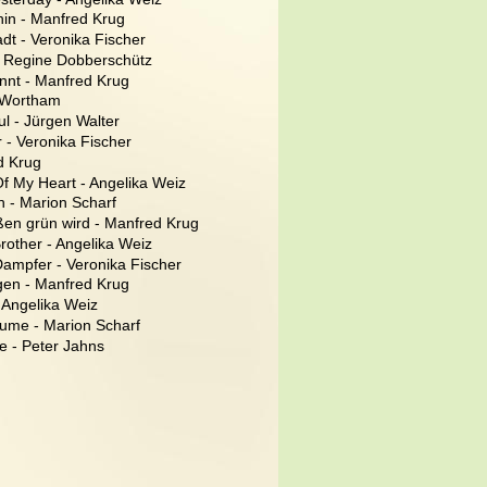
 hin - Manfred Krug
adt - Veronika Fischer
 - Regine Dobberschütz
innt - Manfred Krug
 Wortham
ul - Jürgen Walter
 - Veronika Fischer
d Krug
f My Heart - Angelika Weiz
ch - Marion Scharf
en grün wird - Manfred Krug
rother - Angelika Weiz
Dampfer - Veronika Fischer
gen - Manfred Krug
- Angelika Weiz
ume - Marion Scharf
e - Peter Jahns