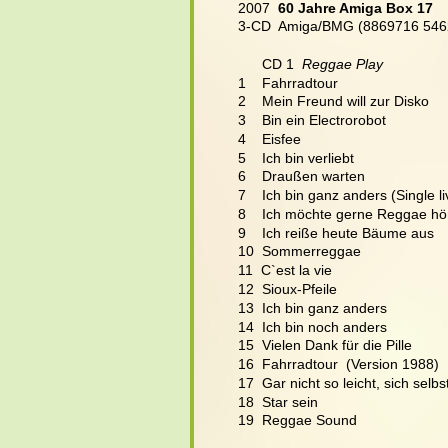
2007  
60 Jahre Amiga Box 17
3-CD  Amiga/BMG (8869716 546
      CD 1 
 Reggae Play
1    Fahrradtour
2    Mein Freund will zur Disko
3    Bin ein Electrorobot
4    Eisfee
5    Ich bin verliebt
6    Draußen warten
7    Ich bin ganz anders (Single li
8    Ich möchte gerne Reggae hö
9    Ich reiße heute Bäume aus
10  Sommerreggae
11  C`est la vie
12  Sioux-Pfeile
13  Ich bin ganz anders
14  Ich bin noch anders
15  Vielen Dank für die Pille
16  Fahrradtour  (Version 1988)
17  Gar nicht so leicht, sich selbst
18  Star sein
19  Reggae Sound