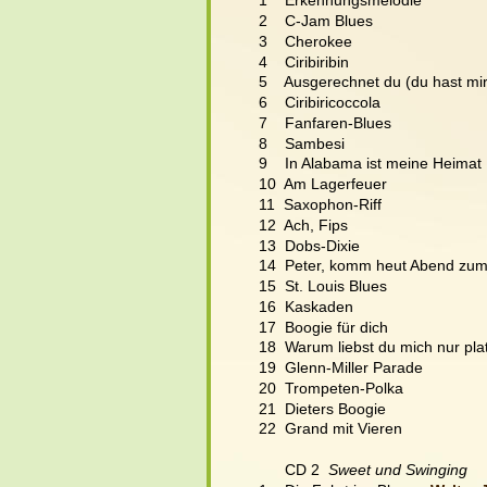
1    Erkennungsmelodie
2    C-Jam Blues
3    Cherokee
4    Ciribiribin
5    Ausgerechnet du (du hast m
6    Ciribiricoccola
7    Fanfaren-Blues
8    Sambesi
9    In Alabama ist meine Heimat
10  Am Lagerfeuer
11  Saxophon-Riff
12  Ach, Fips
13  Dobs-Dixie
14  Peter, komm heut Abend zum
15  St. Louis Blues
16  Kaskaden
17  Boogie für dich
18  Warum liebst du mich nur pla
19  Glenn-Miller Parade
20  Trompeten-Polka
21  Dieters Boogie
22  Grand mit Vieren
      CD 2  
Sweet und Swinging