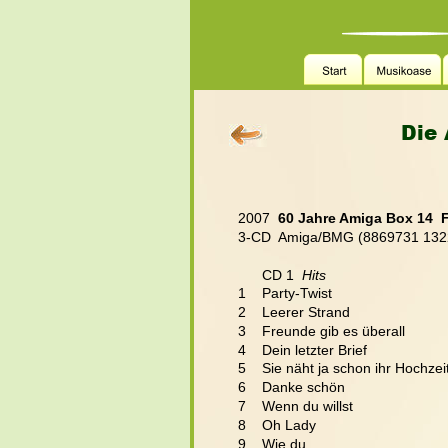
Die 
2007  
60 Jahre Amiga Box 14  
3-CD  Amiga/BMG (8869731 132
      CD 1 
 Hits
1    Party-Twist
2    Leerer Strand
3    Freunde gib es überall
4    Dein letzter Brief
5    Sie näht ja schon ihr Hochzei
6    Danke schön
7    Wenn du willst
8    Oh Lady
9    Wie du