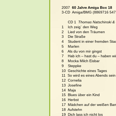
2007  
60 Jahre Amiga Box 18
3-CD  Amiga/BMG (8869716 547
      CD 1  
Thomas Natschinski &
1    Ich zeig` den Weg
2    Lied von den Träumen
3    Die Straße
4    Student in einer fremden Sta
5    Marlen
6    Als du von mir gingst
7    Hab ich – hast du – haben wi
8    Mocka Milch Eisbar
9    Steppke
10  Geschichte eines Tages
11  So wird es eines Abends sein
12  Cornelia
13  Josefine  
14  Maja
15  Blues über ein Kind
16  Herbst
17  Mädchen auf der weißen Ba
18  Aufstehn
19  Dich lass ich nicht los