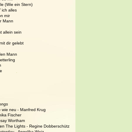
le (Wie ein Stern)
’ ich alles
on mir
ter Mann
t allein sein
mit dir gelebt
den Mann
tterling
n
ie
ongs
te wie neu - Manfred Krug
onika Fischer
Rosay Wortham
en The Lights - Regine Dobberschütz
esterday - Angelika Weiz