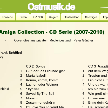
Amiga Collection - CD Serie (2007-2010)  
.
  Coverfotos aus privatem Medienbestand:  Peter Günther
Frank Schöbel
2)
      CD 2 
 Songs
      CD 3 
 Raritä
1    Gut, daß es Freunde gibt
1    Auf dem We
2    Maria Isabell
2    Tropfen und
3    Komm, komm, komm
3    Gib nicht auf
4    Lachen oder Weinen
4    Und da war 
tskleid
5    Skydiver   
5    Ich bin zum
6    Saved By The Bell
6    Wie groß si
7    Monsun
7    Er war mein
8    Zusammengehör’n
8    Bring dein 
9    I’d Love You To Want Me
9    He, schreibs