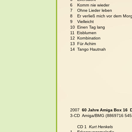
6    Komm nie wieder
7    Ohne Lieder leben
8    Er verließ mich vor dem Mor
9    Vielleicht
10  Einen Tag lang 
11  Eisblumen
12  Kombination
13  Für Achim
14  Tango Hautnah
2007  
60 Jahre Amiga Box 16  
3-CD  Amiga/BMG (8869716 545
      CD 1  
Kurt Henkels