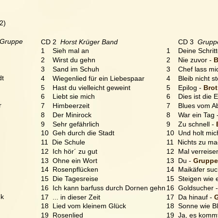
2)
 Gruppe
CD 2  
Horst Krüger Band
      CD 3  
Gruppe
1    Sieh mal an
1    Deine Schritt
2    Wirst du gehn
2    Nie zuvor - 
B
3    Sand im Schuh
3    Chef lass mic
dt
4    Wiegenlied für ein Liebespaar
4    Bleib nicht s
5    Hast du vielleicht geweint
5    Epilog - 
Brot
6    Liebt sie mich
6    Dies ist die 
r 
7    Himbeerzeit
7    Blues vom A
8    Der Minirock
8    War ein Tag 
9    Sehr gefährlich
9    Zu schnell - 
10  Geh durch die Stadt
10  Und holt mic
11  Die Schule
11  Nichts zu m
12  Ich hör´ zu gut
12  Mal verreisen
13  Ohne ein Wort
13  Du - 
Gruppe
14  Rosenpflücken
14  Maikäfer suc
15  Die Tagesreise
15  Steigen wie e
16  Ich kann barfuss durch Dornen gehn
16  Goldsucher -
nk
17  ... in dieser Zeit
17  Da hinauf - 
G
18  Lied vom kleinem Glück 
18  Sonne wie Ble
19  Rosenlied
19  Ja, es kommt