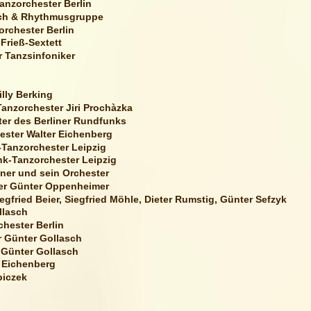
nzorchester Berlin
sch & Rhythmusgruppe
rchester Berlin
Frieß-Sextett
 Tanzsinfoniker
lly Berking
Tanzorchester Jiri Prochàzka
er des Berliner Rundfunks
ester Walter Eichenberg
Tanzorchester Leipzig
k-Tanzorchester Leipzig
tner und sein Orchester
er Günter Oppenheimer
egfried Beier, Siegfried Möhle, Dieter Rumstig, Günter Sefzyk
llasch
hester Berlin
r Günter Gollasch
 Günter Gollasch
r Eichenberg
biczek