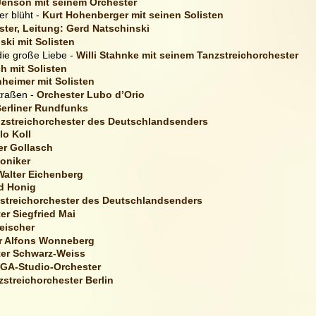
Jenson mit seinem Orchester
r blüht - 
Kurt Hohenberger mit seinen Solisten
ster, Leitung: Gerd Natschinski
ski mit Solisten
ie große Liebe - 
Willi Stahnke mit seinem Tanzstreichorchester 
h mit Solisten
heimer mit Solisten
traßen -
 Orchester Lubo d’Orio
Berliner Rundfunks
zstreichorchester des Deutschlandsenders
lo Koll
er Gollasch
oniker
Walter Eichenberg
d Honig
streichorchester des Deutschlandsenders
er Siegfried Mai
eischer
r Alfons Wonneberg
er Schwarz-Weiss 
GA-Studio-Orchester
streichorchester Berlin