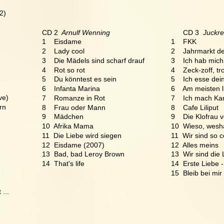
2)
CD 2 
 Arnulf Wenning
      CD 3  
Juckre
1    Eisdame
1    FKK
2    Lady cool
2    Jahrmarkt de
3    Die Mädels sind scharf drauf
3    Ich hab mic
4    Rot so rot
4    Zeck-zoff, 
5    Du könntest es sein
5    Ich esse de
6    Infanta Marina
6    Am meisten 
ve)
7    Romanze in Rot
7    Ich mach Kar
rn
8    Frau oder Mann
8    Cafe Liliput
9    Mädchen
9    Die Klofrau 
10  Afrika Mama
10  Wieso, wesh
11  Die Liebe wird siegen
11  Wir sind so c
12  Eisdame (2007)
12  Alles meins
13  Bad, bad Leroy Brown
13  Wir sind die 
14  That's life
14  Erste Liebe -
15  Bleib bei mir 
 ...