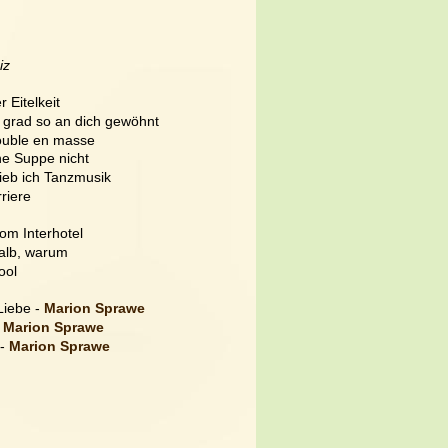
iz
r Eitelkeit
h grad so an dich gewöhnt
trouble en masse
ine Suppe nicht
lieb ich Tanzmusik
riere
vom Interhotel
alb, warum
ool
Liebe - 
Marion Sprawe
 
Marion Sprawe
- 
Marion Sprawe