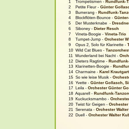
1    Trompetismen - 
Rundfunk-Ta
2    Petite Fleur - 
Günter Golla
3    Bumerang - 
Rundfunk-Tanzo
4    Blockflöten-Bounce - 
Günter-
5    Der Musterknabe  - 
Dresdner
6    Siboney - 
Dieter Resch
7    Vineta-Boogie - 
Vineta-Trio
8    Tumpet-Jump - 
Orchester Wi
9    Opus 2, Solo für Klarinette - 
10  Wild Cat Blues - 
Tanzorchest
11  Wunderland bei Nacht - 
Orch
12  Dieters Ragtime - 
Rundfunk-
13  Klarinetten-Boogie - 
Rundfun
14  Charmaine - 
Karel Krautgar
15  So wie leise Musik - 
Orchest
16  Yvette - 
Günter Gollasch, Si
17  Leila - 
Orchester Günter Go
18  Aquarell - 
Rundfunk-Tanzorc
19  Kuckucksmambo - 
Orcheste
20  Twist für Geigen - 
Orchester
21  Serenata - 
Orchester Walte
22  Duell - 
Orchester Walter Ku