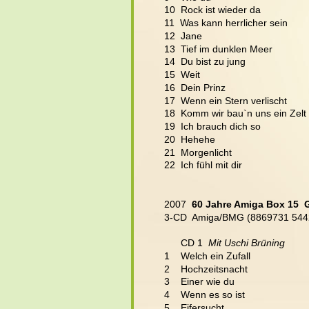
10  Rock ist wieder da
11  Was kann herrlicher sein
12  Jane
13  Tief im dunklen Meer
14  Du bist zu jung
15  Weit
16  Dein Prinz
17  Wenn ein Stern verlischt
18  Komm wir bau`n uns ein Zelt
19  Ich brauch dich so
20  Hehehe
21  Morgenlicht
22  Ich fühl mit dir
2007  
60 Jahre Amiga Box 15  
3-CD  Amiga/BMG (8869731 544
      CD 1  
Mit Uschi Brüning
1    Welch ein Zufall
2    Hochzeitsnacht
3    Einer wie du
4    Wenn es so ist
5    Eifersucht