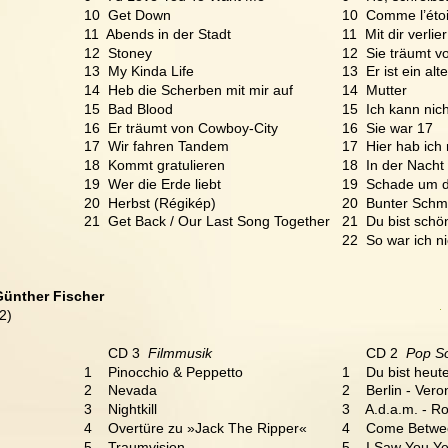
10  Get Down
10  Comme l’étoi
11  Abends in der Stadt
11  Mit dir verlier
12  Stoney
12  Sie träumt v
13  My Kinda Life
13  Er ist ein al
14  Heb die Scherben mit mir auf
14  Mutter 
15  Bad Blood
15  Ich kann nich
16  Er träumt von Cowboy-City
16  Sie war 17
17  Wir fahren Tandem
17  Hier hab ich 
18  Kommt gratulieren 
18  In der Nacht
19  Wer die Erde liebt
19  Schade um 
20  Herbst (Régikép)
20  Bunter Schme
21  Get Back / Our Last Song Together
21  Du bist schö
22  So war ich n
Günther Fischer
2)
      CD 3  
Filmmusik
      CD 2 
 Pop S
1    Pinocchio & Peppetto
1    Du bist heu
2    Nevada
2    Berlin - Ver
3    Nightkill
3    A.d.a.m. - 
4    Overtüre zu »Jack The Ripper« 
4    Come Betwe
5    Traumvision
5    I Saw You Y