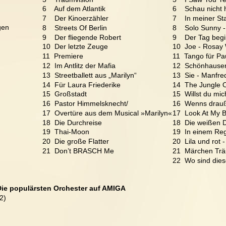
6    Auf dem Atlantik
6    Schau nicht
7    Der Kinoerzähler
7    In meiner St
gen
8    Streets Of Berlin
8    Solo Sunny
9    Der fliegende Robert
9    Der Tag beg
10  Der letzte Zeuge
10  Joe - Rosay
11  Premiere
11  Tango für Pa
12  Im Antlitz der Mafia
12  Schönhauser
13  Streetballett aus „Marilyn“
13  Sie - Manfre
14  Für Laura Friederike
14  The Jungle O
15  Großstadt
15  Willst du mi
16  Pastor Himmelsknecht/
16  Wenns drauß
17  Overtüre aus dem Musical »Marilyn«
17  Look At My B
18  Die Durchreise
18  Die weißen 
19  Thai-Moon
19  In einem Re
20  Die große Flatter
20  Lila und rot 
21  Don’t BRASCH Me
21  Märchen Trä
22  Wo sind dies
Die populärsten Orchester auf AMIGA
2)