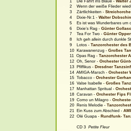
1    Die Fahrt ins Blaue - 
Walter 
2    Wenn der weiße Flieder wiede
3    Zärtlichkeiten - 
Streichorche
4    Dixie-Nr.1 - 
Walter Dobschin
5    Es ist was Wunderbares um d
6    Dixie’s Rag - 
Günter Gollasc
7    Tea For Two - 
Günter Oppen
8    Ich geh allein durch dunkle S
9    Lotos - 
Tanzorchester des 
10  Karawanenzug - 
Großes Tan
11  Opas Rag - 
Tanzorchester A
12  Oh, Senor - 
Orchester Günt
13  Pfiffikus - 
Dresdner Tanzsinf
14  AMIGA-Marsch - 
Orchester 
15  Tobacco - 
Orchester Gerhar
16  Valse Isabelle - 
Großes Tanz
17  Manhattan Spritual - 
Orchest
18  Caravan - 
Orchester Fips Fl
19  Como un Milagro - 
Orcheste
20  Renis Melodie - 
Tanzorchest
21  Ein Kuss zum Abschied - 
AMI
22  Olé Guapa - 
Rundfunk- Tanz
      CD 3  
Petite Fleur