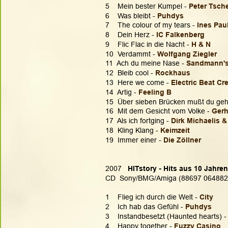
5    Mein bester Kumpel - 
Peter Tsch
6    Was bleibt - 
Puhdys
7    The colour of my tears - 
Ines Pau
8    Dein Herz - 
IC Falkenberg
9    Flic Flac in die Nacht - 
H & N
10  Verdammt - 
Wolfgang Ziegler
11  Ach du meine Nase - 
Sandmann'
12  Bleib cool - 
Rockhaus
13  Here we come - 
Electric Beat Cr
14  Artig - 
Feeling B
15  Über sieben Brücken mußt du geh
16  Mit dem Gesicht vom Volke - 
Gerh
17  Als ich fortging - 
Dirk Michaelis &
18  Kling Klang - 
Keimzeit
19  Immer einer - 
Die Zöllner
2007  
 HITstory - Hits aus 10 Jahre
CD  Sony/BMG/Amiga (88697 064882
1    Flieg ich durch die Welt - 
City
2    Ich hab das Gefühl - 
Puhdys
3    Instandbesetzt (Haunted hearts) -
4    Happy together - 
Fuzzy Casino