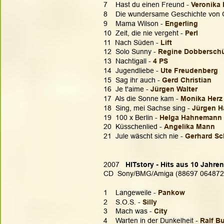
7    Hast du einen Freund - 
Veronika 
8    Die wundersame Geschichte von G
9    Mama Wilson - 
Engerling 
10  Zeit, die nie vergeht - 
Perl
11  Nach Süden - 
Lift
12  Solo Sunny - 
Regine Dobberschü
13  Nachtigall - 
4 PS
14  Jugendliebe - 
Ute Freudenberg
15  Sag ihr auch - 
Gerd Christian
16  Je t'aime - 
Jürgen Walter
17  Als die Sonne kam - 
Monika Herz
18  Sing, mei Sachse sing - 
Jürgen H
19  100 x Berlin - 
Helga Hahnemann
20  Küsschenlied - 
Angelika Mann
21  Jule wäscht sich nie - 
Gerhard S
2007  
 HITstory - Hits aus 10 Jahre
CD  Sony/BMG/Amiga (88697 064872
1    Langeweile - 
Pankow
2    S.O.S. - 
Silly
3    Mach was - 
City
4    Warten in der Dunkelheit - 
Ralf B