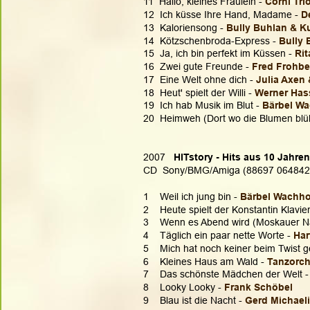
11  Hallo, kleines Fräulein - 
Corni Tri
12  Ich küsse Ihre Hand, Madame - 
D
13  Kaloriensong - 
Bully Buhlan & K
14  Kötzschenbroda-Express - 
Bully 
15  Ja, ich bin perfekt im Küssen - 
Rit
16  Zwei gute Freunde - 
Fred Frohbe
17  Eine Welt ohne dich - 
Julia Axen
18  Heut' spielt der Willi - 
Werner Has
19  Ich hab Musik im Blut - 
Bärbel Wa
20  Heimweh (Dort wo die Blumen blüh
2007  
 HITstory - Hits aus 10 Jahre
CD  Sony/BMG/Amiga (88697 064842
1    Weil ich jung bin - 
Bärbel Wachho
2    Heute spielt der Konstantin Klavier
3    Wenn es Abend wird (Moskauer Nä
4    Täglich ein paar nette Worte - 
Har
5    Mich hat noch keiner beim Twist g
6    Kleines Haus am Wald - 
Tanzorch
7    Das schönste Mädchen der Welt -
8    Looky Looky - 
Frank Schöbel
9    Blau ist die Nacht - 
Gerd Michael