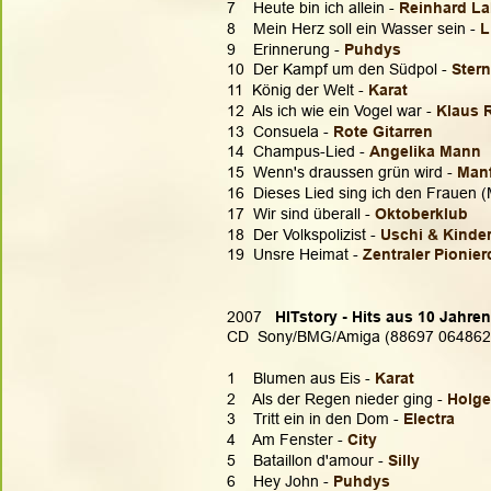
7    Heute bin ich allein - 
Reinhard L
8    Mein Herz soll ein Wasser sein - 
L
9    Erinnerung - 
Puhdys
10  Der Kampf um den Südpol - 
Ster
11  König der Welt - 
Karat
12  Als ich wie ein Vogel war - 
Klaus 
13  Consuela - 
Rote Gitarren
14  Champus-Lied - 
Angelika Mann
15  Wenn's draussen grün wird - 
Manf
16  Dieses Lied sing ich den Frauen (
17  Wir sind überall - 
Oktoberklub
18  Der Volkspolizist -
 Uschi & Kinde
19  Unsre Heimat - 
Zentraler Pionie
2007  
 HITstory - Hits aus 10 Jahre
CD  Sony/BMG/Amiga (88697 064862
1    Blumen aus Eis - 
Karat
2    Als der Regen nieder ging - 
Holge
3    Tritt ein in den Dom - 
Electra
4    Am Fenster - 
City
5    Bataillon d'amour - 
Silly
6    Hey John - 
Puhdys