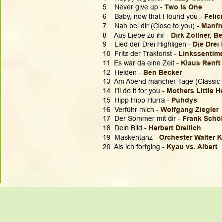
5    Never give up - 
Two Is One
6    Baby, now that I found you - 
Felic
7    Nah bei dir (Close to you) - 
Manfr
8    Aus Liebe zu ihr - 
Dirk Zöllner, 
9    Lied der Drei Highligen - 
Die Drei
10  Fritz der Traktorist -
 Linkssentim
11  Es war da eine Zeit -
 Klaus Renf
12  Helden - 
Ben Becker
13  Am Abend mancher Tage (Classic V
14  I'll do it for you
 -
 Mothers Little H
15  Hipp Hipp Hurra -
 Puhdys
16  Verführ mich - 
Wolfgang Ziegler
17  Der Sommer mit dir - 
Frank Schö
18  Dein Bild - 
Herbert Dreilich
19  Maskentanz - 
Orchester Walter 
20  Als ich fortging - 
Kyau vs. Albert