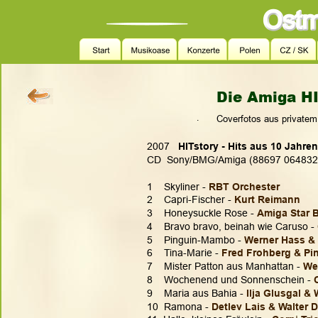
Die Amiga HI
.
Coverfotos aus privatem
2007  
 HITstory - Hits aus 10 Jahre
CD  Sony/BMG/Amiga (88697 064832
1    Skyliner - 
RBT Orchester
2    Capri-Fischer - 
Kurt Reimann
3    Honeysuckle Rose - 
Amiga Star 
4    Bravo bravo, beinah wie Caruso - 
5    Pinguin-Mambo - 
Werner Hass & 
6    Tina-Marie - 
Fred Frohberg & Pi
7    Mister Patton aus Manhattan - 
We
8    Wochenend und Sonnenschein - 
9    Maria aus Bahia - 
Ilja Glusgal &
10  Ramona - 
Detlev Lais & Walter 