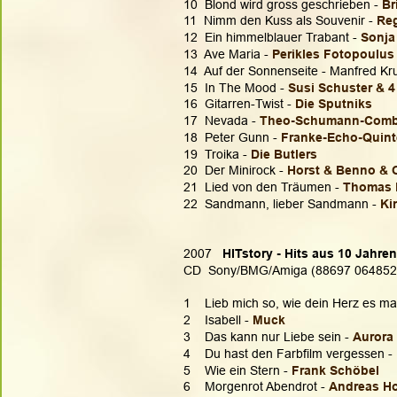
10  Blond wird gross geschrieben - 
Br
11  Nimm den Kuss als Souvenir - 
Re
12  Ein himmelblauer Trabant - 
Sonja
13  Ave Maria - 
Perikles Fotopoulus
14  Auf der Sonnenseite - Manfred Kr
15  In The Mood - 
Susi Schuster & 
16  Gitarren-Twist - 
Die Sputniks
17  Nevada - 
Theo-Schumann-Com
18  Peter Gunn - 
Franke-Echo-Quinte
19  Troika - 
Die Butlers
20  Der Minirock - 
Horst & Benno & O
21  Lied von den Träumen -
 Thomas 
22  Sandmann, lieber Sandmann - 
Ki
2007  
 HITstory - Hits aus 10 Jahre
CD  Sony/BMG/Amiga (88697 064852
1    Lieb mich so, wie dein Herz es ma
2    Isabell - 
Muck
3    Das kann nur Liebe sein - 
Aurora
4    Du hast den Farbfilm vergessen - 
5    Wie ein Stern - 
Frank Schöbel
6    Morgenrot Abendrot - 
Andreas H