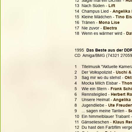
12  Sagte mal ein Dichter - 
Hol
13  Nach Süden -
 Lift
14  Champus Lied - 
Angelika
15  Kleine Mädchen - 
Tino Ei
16  Tränen - 
Mona Lise
17  Nie zuvor - 
Electra
18  Wenn es wärmer wird - 
Da
1995  
Das Beste aus der DDR 
CD  Amiga/BMG (74321 27059
1    Titelmusik "Aktuelle Kamer
2    Der Volkspolizist - 
Uschi &
3    Sag mir wo du stehst - 
Okt
4    Mocka Milch Eisbar - 
Thom
5    Wie ein Stern - 
Frank Sch
6    Rennsteiglied - 
Herbert R
7    Unsere Heimat -
 Angelika
8    Jugendliebe - 
Ute Freuden
9    ... sagen meine Tanten - 
S
10  Ein himmelblauer Trabant -
11  Gänselieschen - 
Klaus Re
12  Du hast den Farbfilm verge