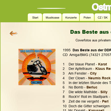
Das Beste aus 
 Coverfotos aus private
.
1995  
Das Beste aus der DDR
CD  Amiga/BMG (74321 27057
1    Der blaue Planet - 
Karat
2    Der Apfeltraum - 
Klaus Re
3    Am Fenster - 
City
4    Der Clown - 
Neumis Rock 
5    In der letzten Stunde des 
6    No Bomb - 
Berluc
7    Die wilde Mathilde - 
Silly
8    Rock'n' Roll im Stadtpark - 
9    Zeit die nie vergeht - 
Perl
10  Doch die Gitter schweigen 
11  Mc Donald - 
Karussell