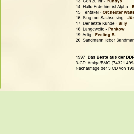
13  Geh zu ihr - 
Puhdys 
14  Hallo Erde hier ist Alpha - 
15  Tentakel - 
Orchester Walt
16  Sing mei Sachse sing - 
Jür
17  Der letzte Kunde - 
Silly
18  Langeweile - 
Pankow
19  Artig - 
Feeling B.
20  Sandmann lieber Sandman
1997  
Das Beste aus der DD
3-CD  Amiga/BMG (74321 499
Nachauflage der 3 CD von 199