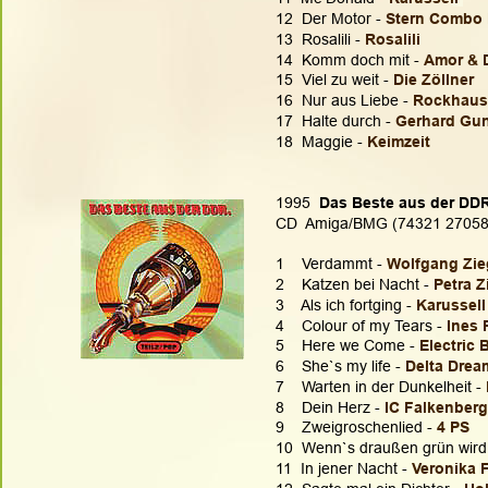
12  Der Motor - 
Stern Combo
13  Rosalili - 
Rosalili
14  Komm doch mit - 
Amor & 
15  Viel zu weit - 
Die Zöllner
16  Nur aus Liebe - 
Rockhaus
17  Halte durch - 
Gerhard Gu
18  Maggie - 
Keimzeit
1995  
Das Beste aus der DDR
CD  Amiga/BMG (74321 27058
1    Verdammt - 
Wolfgang Zie
2    Katzen bei Nacht - 
Petra 
3    Als ich fortging - 
Karussell
4    Colour of my Tears -
 Ines 
5    Here we Come - 
Electric 
6    She`s my life - 
Delta Drea
7    Warten in der Dunkelheit - 
8    Dein Herz - 
IC Falkenberg
9    Zweigroschenlied - 
4 PS
10  Wenn`s draußen grün wird 
11  In jener Nacht -
 Veronika 