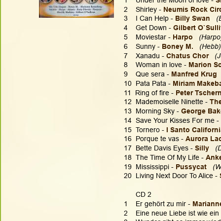
2    Shirley - 
Neumis Rock Cir
3    I Can Help - 
Billy Swan 
(
4    Get Down - 
Gilbert O`Sull
5    Moviestar - 
Harpo
 (Harpo
6    Sunny - 
Boney M. 
(Hebb)
7    Xanadu - 
Chatus Chor
(J
8    Woman in love - 
Marion Sc
9    Que sera - 
Manfred Krug 
10  Pata Pata - 
Miriam Makeb
11  Ring of fire - 
Peter Tschern
12  Mademoiselle Ninette - 
The
13  Morning Sky - 
George Bake
14  Save Your Kisses For me - 
15  Tornero - 
I Santo Californi
16  Porque te vas - 
Aurora La
17  Bette Davis Eyes - 
Silly
 (
18  The Time Of My Life - 
Anke
19  Mississippi - 
Pussycat 
(W
20  Living Next Door To Alice - 
      CD 2
1    Er gehört zu mir - 
Mariann
2    Eine neue Liebe ist wie ei