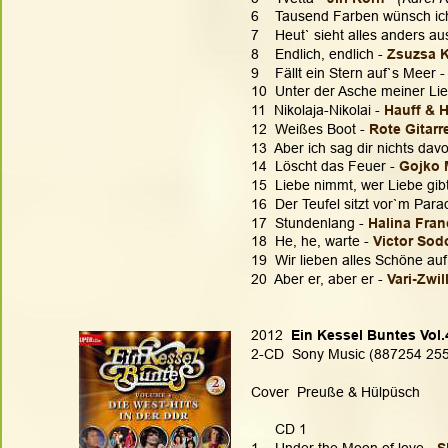
6    Tausend Farben wünsch ich
7    Heut` sieht alles anders aus
8    Endlich, endlich - 
Zsuzsa 
9    Fällt ein Stern auf`s Meer -
10  Unter der Asche meiner Lieb
11  Nikolaja-Nikolai - 
Hauff & 
12  Weißes Boot - 
Rote Gitarr
13  Aber ich sag dir nichts davo
14  Löscht das Feuer - 
Gojko M
15  Liebe nimmt, wer Liebe gibt
16  Der Teufel sitzt vor`m Parad
17  Stundenlang - 
Halina Fran
18  He, he, warte - 
Victor Sod
19  Wir lieben alles Schöne auf
20  Aber er, aber er - 
Vari-Zwil
2012  
Ein Kessel Buntes Vol.
2-CD  Sony Music (887254 2554
Cover  Preuße & Hülpüsch
      CD 1
1    Under the Moon of love - 
S