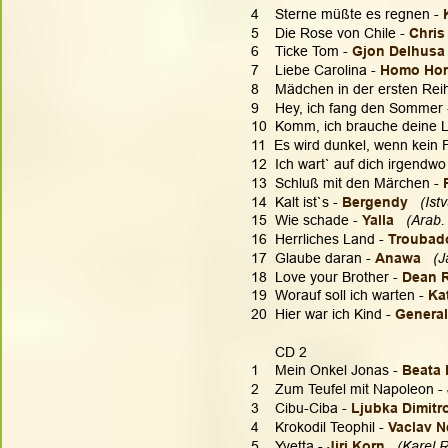
4    Sterne müßte es regnen - 
5    Die Rose von Chile - 
Chris
6    Ticke Tom - 
Gjon Delhusa 
7    Liebe Carolina - 
Homo Hom
8    Mädchen in der ersten Reih
9    Hey, ich fang den Sommer 
10  Komm, ich brauche deine L
11  Es wird dunkel, wenn kein 
12  Ich wart` auf dich irgendwo
13  Schluß mit den Märchen - 
14  Kalt ist`s - 
Bergendy
  (Is
15  Wie schade -
 Yalla   
(Arab.
16  Herrliches Land - 
Troubad
17  Glaube daran - 
Anawa
 (J
18  Love your Brother - 
Dean 
19  Worauf soll ich warten - 
Ka
20  Hier war ich Kind - 
General
      CD 2
1    Mein Onkel Jonas - 
Beata 
2    Zum Teufel mit Napoleon - 
3    Cibu-Ciba - 
Ljubka Dimitr
4    Krokodil Teophil - 
Vaclav N
5    Yvetta - 
Jiri Korn 
(Karel 