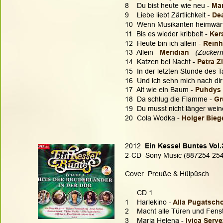
8    Du bist heute wie neu - 
Man
9    Liebe liebt Zärtlichkeit - 
De
10  Wenn Musikanten heimwärt
11  Bis es wieder kribbelt - 
Ker
12  Heute bin ich allein - 
Reinh
13  Allein - 
Meridian 
 (Zuckerm
14  Katzen bei Nacht - 
Petra Z
15  In der letzten Stunde des T
16  Und ich sehn mich nach dir 
17  Alt wie ein Baum - 
Puhdys 
18  Da schlug die Flamme - 
Gr
19  Du musst nicht länger wein
20  Cola Wodka - 
Holger Bieg
2012  
Ein Kessel Buntes Vol.
2-CD  Sony Music (887254 2549
Cover  Preuße & Hülpüsch
      CD 1
1    Harlekino -
 Alla Pugatsch
2    Macht alle Türen und Fenst
3    Maria Helena -
 Ivica Serve