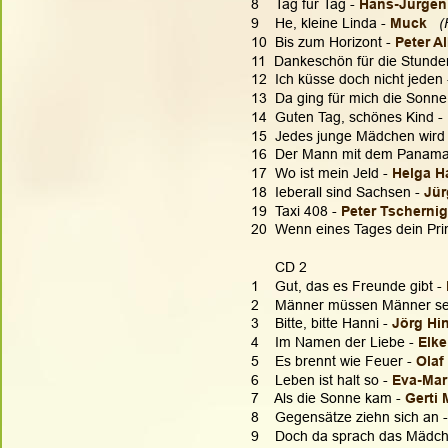
8    Tag für Tag - 
Hans-Jürgen 
9    He, kleine Linda -
 Muck 
(
10  Bis zum Horizont -
 Peter Al
11  Dankeschön für die Stunden 
12  Ich küsse doch nicht jeden 
13  Da ging für mich die Sonne
14  Guten Tag, schönes Kind - 
15  Jedes junge Mädchen wird 
16  Der Mann mit dem Panamah
17  Wo ist mein Jeld - 
Helga H
18  Ieberall sind Sachsen - 
Jür
19  Taxi 408 - 
Peter Tscherni
20  Wenn eines Tages dein Pri
      CD 2
1    Gut, das es Freunde gibt - 
2    Männer müssen Männer sei
3    Bitte, bitte Hanni - 
Jörg Hi
4    Im Namen der Liebe - 
Elke
5    Es brennt wie Feuer - 
Olaf
6    Leben ist halt so - 
Eva-Mari
7    Als die Sonne kam - 
Gerti 
8    Gegensätze ziehn sich an -
9    Doch da sprach das Mädch