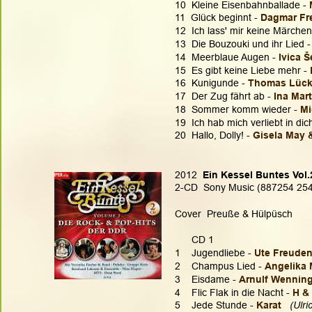
10  Kleine Eisenbahnballade - 
11  Glück beginnt - 
Dagmar Fre
12  Ich lass' mir keine Märchen
13  Die Bouzouki und ihr Lied -
14  Meerblaue Augen -
 Ivica Š
15  Es gibt keine Liebe mehr -
16  Kunigunde - 
Thomas Lück
17  Der Zug fährt ab - 
Ina Mart
18  Sommer komm wieder - 
Mi
19  Ich hab mich verliebt in dich
20  Hallo, Dolly! - 
Gisela May 
2012  
Ein Kessel Buntes Vol.
2-CD  Sony Music (887254 2547
Cover  Preuße & Hülpüsch
      CD 1
1    Jugendliebe - 
Ute Freuden
2    Champus Lied - 
Angelika
3    Eisdame - 
Arnulf Wennin
4    Flic Flak in die Nacht - 
H & 
5    Jede Stunde - 
Karat  
 (Ulri