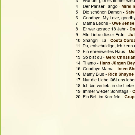
3    Wunder gibt es immer wied
4    Der Pariser Tango - 
Mireil
5    Die schönen Damen - 
Salv
6    Goodbye, My Love, goodby
7    Mama Leone - 
Uwe Jense
8    Er war gerade 18 Jahr - 
Da
9    Alle Liebe dieser Erde - 
Jul
10  Shangri - La - 
Costa Corda
11  Du, entschuldige, ich kenn d
12  Ein ehrenwertes Haus - 
Ud
13  So bist du - 
Gerd Christian
14  Ti amo - 
Hans Jürgen Bey
15  Goodbye Mama - 
Ireen Sh
16  Mamy Blue - 
Rick Shayne 
17  Nur die Liebe läßt uns lebe
18  Ich bin verliebt in die Liebe 
19  Immer wieder Sonntags - 
C
20  Ein Bett im Kornfeld - 
Grup