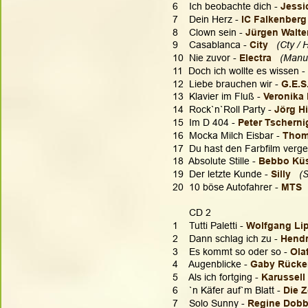
6    Ich beobachte dich - 
Jessic
7    Dein Herz - 
IC Falkenberg
8    Clown sein - 
Jürgen Walter
9    Casablanca - 
City
(Cty / 
10  Nie zuvor - 
Electra
(Manu
11  Doch ich wollte es wissen - 
12  Liebe brauchen wir - 
G.E.S.
13  Klavier im Fluß - 
Veronika 
14  Rock`n`Roll Party -
 Jörg H
15  Im D 404 - 
Peter Tscherni
16  Mocka Milch Eisbar - 
Thom
17  Du hast den Farbfilm verge
18  Absolute Stille - 
Bebbo Küs
19  Der letzte Kunde - 
Silly 
(
20  10 böse Autofahrer - 
MTS
  
      CD 2
1    Tutti Paletti - 
Wolfgang Lip
2    Dann schlag ich zu - 
Hendr
3    Es kommt so oder so - 
Ola
4    Augenblicke - 
Gaby Rücker
5    Als ich fortging - 
Karussell 
6    `n Käfer auf`m Blatt - 
Die Z
7    Solo Sunny - 
Regine Dobb