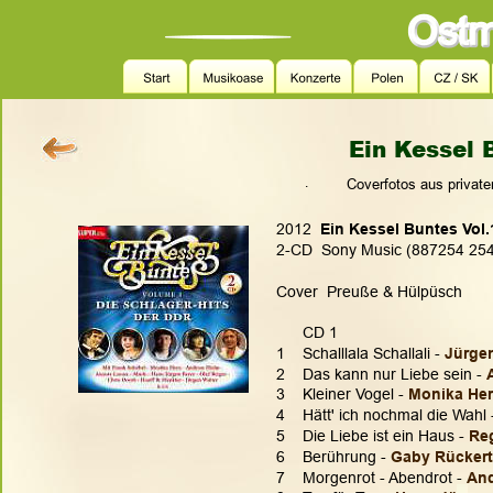
Ein Kessel 
.
  Coverfotos aus privat
2012  
Ein Kessel Buntes Vol.
2-CD  Sony Music (887254 2546
Cover  Preuße & Hülpüsch
      CD 1
1    Schalllala Schallali -
 Jürgen
2    Das kann nur Liebe sein - 
3    Kleiner Vogel - 
Monika Her
4    Hätt' ich nochmal die Wahl 
5    Die Liebe ist ein Haus - 
Re
6    Berührung - 
Gaby Rückert
7    Morgenrot - Abendrot - 
And