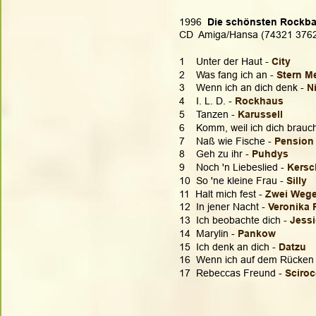
1996  
Die schönsten Rockbal
CD  Amiga/Hansa (74321 376
1    Unter der Haut - 
City
2    Was fang ich an - 
Stern M
3    Wenn ich an dich denk - 
N
4    I. L. D. - 
Rockhaus
5    Tanzen - 
Karussell
6    Komm, weil ich dich brauch
7    Naß wie Fische - 
Pension
8    Geh zu ihr - 
Puhdys
9    Noch 'n Liebeslied - 
Kersc
10  So 'ne kleine Frau - 
Silly
11  Halt mich fest - 
Zwei Weg
12  In jener Nacht - 
Veronika 
13  Ich beobachte dich - 
Jess
14  Marylin -
 Pankow
15  Ich denk an dich - 
Datzu
16  Wenn ich auf dem Rücken l
17  Rebeccas Freund - 
Sciro