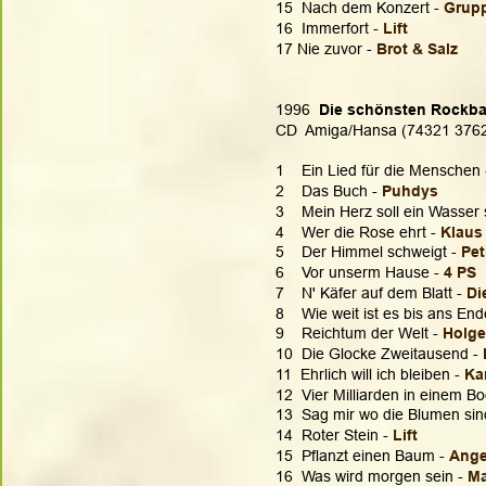
15  Nach dem Konzert - 
Grupp
16  Immerfort - 
Lift
17 Nie zuvor - 
Brot & Salz
1996  
Die schönsten Rockbal
CD  Amiga/Hansa (74321 376
1    Ein Lied für die Menschen 
2    Das Buch - 
Puhdys
3    Mein Herz soll ein Wasser 
4    Wer die Rose ehrt - 
Klaus
5    Der Himmel schweigt - 
Pet
6    Vor unserm Hause - 
4 PS
7    N' Käfer auf dem Blatt - 
Di
8    Wie weit ist es bis ans End
9    Reichtum der Welt -
 Holge
10  Die Glocke Zweitausend - 
11  Ehrlich will ich bleiben -
 Ka
12  Vier Milliarden in einem Bo
13  Sag mir wo die Blumen sind
14  Roter Stein - 
Lift 
15  Pflanzt einen Baum - 
Ange
16  Was wird morgen sein - 
M