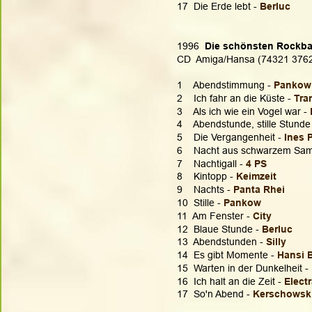
17  Die Erde lebt -
 Berluc
1996  
Die schönsten Rockbal
CD  Amiga/Hansa (74321 376
1    Abendstimmung - 
Pankow
2    Ich fahr an die Küste - 
Tra
3    Als ich wie ein Vogel war - 
4    Abendstunde, stille Stunde 
5    Die Vergangenheit - 
Ines 
6    Nacht aus schwarzem Samt
7    Nachtigall - 
4 PS
8    Kintopp - 
Keimzeit
9    Nachts - 
Panta Rhei
10  Stille - 
Pankow
11  Am Fenster - 
City
12  Blaue Stunde - 
Berluc
13  Abendstunden - 
Silly
14  Es gibt Momente - 
Hansi 
15  Warten in der Dunkelheit - 
16  Ich halt an die Zeit - 
Elect
17  So'n Abend - 
Kerschowsk