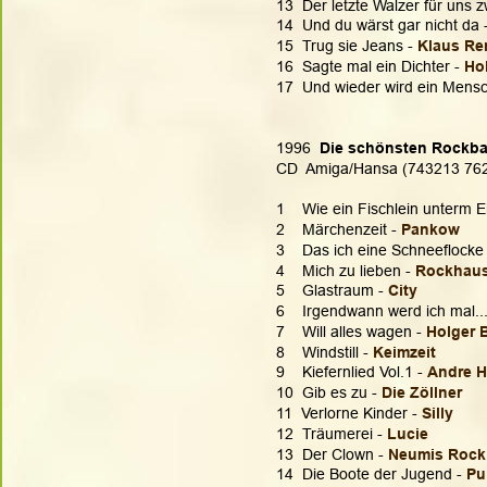
13  Der letzte Walzer für uns z
14  Und du wärst gar nicht da -
15  Trug sie Jeans - 
Klaus Re
16  Sagte mal ein Dichter - 
Ho
17  Und wieder wird ein Mensc
1996  
Die schönsten Rockbal
CD  Amiga/Hansa (743213 76
1    Wie ein Fischlein unterm Ei
2    Märchenzeit - 
Pankow
3    Das ich eine Schneeflocke 
4    Mich zu lieben - 
Rockhau
5    Glastraum - 
City
6    Irgendwann werd ich mal...
7    Will alles wagen - 
Holger 
8    Windstill - 
Keimzeit
9    Kiefernlied Vol.1 - 
Andre H
10  Gib es zu - 
Die Zöllner 
11  Verlorne Kinder - 
Silly
12  Träumerei - 
Lucie
13  Der Clown - 
Neumis Rock
14  Die Boote der Jugend - 
Pu