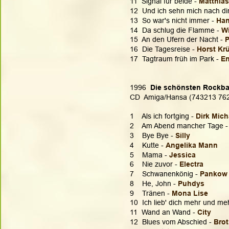
11  Signal für beide - 
Matthias
12  Und ich sehn mich nach dir
13  So war's nicht immer - 
Han
14  Da schlug die Flamme - 
Wi
15  An den Ufern der Nacht - 
16  Die Tagesreise - 
Horst Kr
17  Tagtraum früh im Park -
 E
1996  
Die schönsten Rockbal
CD  Amiga/Hansa (743213 76
1    Als ich fortging - 
Dirk Mich
2    Am Abend mancher Tage -
3    Bye Bye - 
Silly
4    Kutte - 
Angelika Mann
5    Mama - 
Jessica
6    Nie zuvor - 
Electra
7    Schwanenkönig - 
Pankow
8    He, John - 
Puhdys
9    Tränen - 
Mona Lise
10  Ich lieb' dich mehr und meh
11  Wand an Wand -
 City
12  Blues vom Abschied - 
Brot