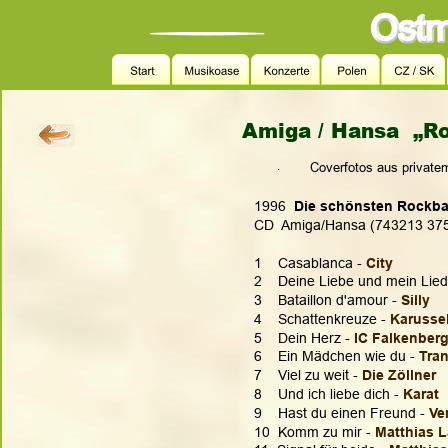
Amiga / Hansa  „Ro
.
Coverfotos aus private
1996  
Die schönsten Rockbal
CD  Amiga/Hansa (743213 37
1    Casablanca - 
City
2    Deine Liebe und mein Lied
3    Bataillon d'amour - 
Silly
4    Schattenkreuze - 
Karussel
5    Dein Herz - 
IC Falkenber
6    Ein Mädchen wie du - 
Tran
7    Viel zu weit - 
Die Zöllner
8    Und ich liebe dich - 
Karat
9    Hast du einen Freund - 
Ve
10  Komm zu mir -
Matthias 