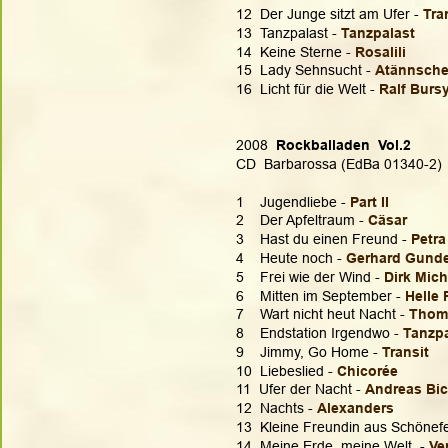
12  Der Junge sitzt am Ufer - 
Tra
13  Tanzpalast - 
Tanzpalast
14  Keine Sterne - 
Rosalili
15  Lady Sehnsucht - 
Atännsch
16  Licht für die Welt - 
Ralf Burs
2008  
Rockballaden  Vol.2
CD  Barbarossa (EdBa 01340-2)
1    Jugendliebe - 
Part II
2    Der Apfeltraum - 
Cäsar
3    Hast du einen Freund - 
Petra
4    Heute noch - 
Gerhard Gund
5    Frei wie der Wind - 
Dirk Mich
6    Mitten im September - 
Helle 
7    Wart nicht heut Nacht - 
Thoma
8    Endstation Irgendwo - 
Tanzpa
9    Jimmy, Go Home - 
Transit
10  Liebeslied - 
Chicorée
11  Ufer der Nacht - 
Andreas Bic
12  Nachts - 
Alexanders
13  Kleine Freundin aus Schönefe
14  Meine Erde, meine Welt  - 
Ve