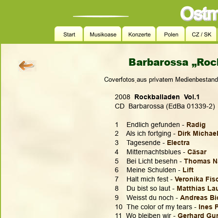
Barbarossa „Rock
Coverfotos aus privatem Medienbestand
.
2008  
Rockballaden  Vol.1
CD  Barbarossa (EdBa 01339-2)
1    Endlich gefunden - 
Radig
2    Als ich fortging - 
Dirk Michael
3    Tagesende - 
Electra
4    Mitternachtsblues - 
Cäsar
5    Bei Licht besehn - 
Thomas Na
6    Meine Schulden - 
Lift
7    Halt mich fest - 
Veronika Fis
8    Du bist so laut - 
Matthias L
9    Weisst du noch - 
Andreas Bi
10  The color of my tears - 
Ines 
11  Wo bleiben wir - 
Gerhard Gu