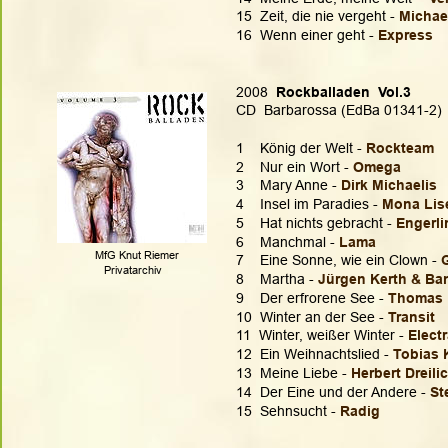
15  Zeit, die nie vergeht - 
Michae
16  Wenn einer geht - 
Express
2008  
Rockballaden  Vol.3
CD  Barbarossa (EdBa 01341-2)
1    König der Welt - 
Rockteam
2    Nur ein Wort - 
Omega
3    Mary Anne - 
Dirk Michaelis
4    Insel im Paradies - 
Mona Lis
5    Hat nichts gebracht - 
Engerli
6    Manchmal - 
Lama
MfG Knut Riemer
7    Eine Sonne, wie ein Clown - 
   Privatarchiv
8    Martha - 
Jürgen Kerth & Ba
9    Der erfrorene See - 
Thomas 
10  Winter an der See - 
Transit
11  Winter, weißer Winter - 
Elect
12  Ein Weihnachtslied - 
Tobias 
13  Meine Liebe - 
Herbert Dreili
14  Der Eine und der Andere - 
St
15  Sehnsucht - 
Radig