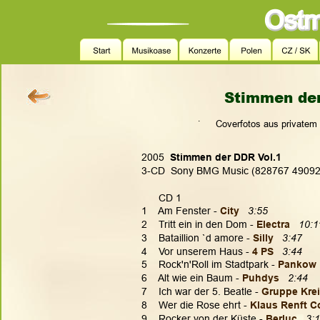
Stimmen der
.
Coverfotos aus privatem
2005 
 Stimmen der DDR Vol.1
3-CD  Sony BMG Music (828767 49092
      CD 1
1    Am Fenster - 
City
3:55
2    Tritt ein in den Dom - 
Electra 
10:1
3    Bataillion `d amore - 
Silly   
3:47
4    Vor unserem Haus - 
4 PS
3:44
5    Rock'n'Roll im Stadtpark -
 Pankow
6    Alt wie ein Baum - 
Puhdys 
2:44
7    Ich war der 5. Beatle - 
Gruppe Krei
8    Wer die Rose ehrt - 
Klaus Renft 
9    Rocker von der Küste - 
Berluc 
3: