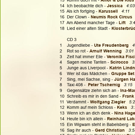
14  Ich beobachte dich - 
Jessica 
4:03
15  Als ich fortging - 
Karussell  
4:11
16  Der Clown - 
Neumis Rock Circus 
17  Am Abend mancher Tage -
 Lift  
3:
18  Lied einer alten Stadt - 
Klosterbrü
      CD 3
1    Jugendliebe - 
Ute Freudenberg 
4
2    Rot so rot - 
Arnulf Wenning  
3:01
3    Zeit hat immer Eile - 
Veronika Fis
4    Sagen meine Tanten - 
Scirocco 
3
5    Junge aus Liverpool - 
Katrin Lind
6    Wer ist das Mädchen - 
Gruppe Set
7    Sing, mei Sachse, sing - 
Jürgen Ha
8    Taxi 408 -  
Peter Tschernig
3:15
9    Gegensätze ziehn sich an - 
Ina-Ma
10  Schreib es mir in den Sand - 
Frank
11  Verdammt - 
Wolfgang Ziegler 
 5:
12  Komm auf mein Schloss - 
Keks
3:
13  Wenn ich an dich denk - 
Nina Hag
14  Heute bin ich allein -
 Reinhard La
15  Ein Wigwam steht in Babelsberg - 
E
16  Sag ihr auch - 
Gerd Christian
3:5