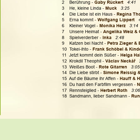
2    Berührung - 
Gaby Rückert  
4:41
3    He, kleine Linda - 
Muck
3:25
4    Die Liebe ist ein Haus -
 Regina Th
5    Erna kommt - 
Wolfgang Lippert 
6    Kleiner Vogel - 
Monika Herz  
3:14
7    Unsere Heimat - 
Angelika Weiz & 
8    Spielverderber -
 Inka  
2:48
9    Katzen bei Nacht - 
Petra Zieger & 
10  Tokei-ihto - 
Frank Schöbel & Kind
11  Jetzt kommt dein Süßer - 
Helga H
12  Krokdil Theophil - 
Václav Neckář 
13  Weißes Boot - 
Rote Gitarren
3:05
14  Die Liebe stirbt - 
Simone Reissig &
15  Auf die Bäume ihr Affen - 
Hauff & H
16  Du hast den Farbfilm vergessen - 
N
17  Rennsteiglied - 
Herbert Roth
3:06
18  Sandmann, lieber Sandmann - 
Run