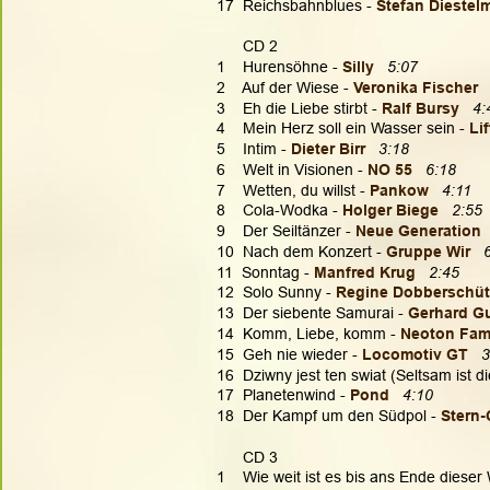
17  Reichsbahnblues - 
Stefan Diestel
      CD 2
1    Hurensöhne -
 Silly 
5:07
2    Auf der Wiese - 
Veronika Fischer
3    Eh die Liebe stirbt - 
Ralf Bursy
4:
4    Mein Herz soll ein Wasser sein - 
Lif
5    Intim - 
Dieter Birr 
 3:18
6    Welt in Visionen - 
NO 55  
 6:18
7    Wetten, du willst - 
Pankow 
4:11
8    Cola-Wodka - 
Holger Biege 
2:55
9    Der Seiltänzer - 
Neue Generation 
10  Nach dem Konzert - 
Gruppe Wir 
11  Sonntag - 
Manfred Krug   
2:45
12  Solo Sunny - 
Regine Dobberschüt
13  Der siebente Samurai - 
Gerhard G
14  Komm, Liebe, komm - 
Neoton Fami
15  Geh nie wieder - 
Locomotiv GT  
3
16  Dziwny jest ten swiat (Seltsam ist di
17  Planetenwind - 
Pond 
4:10
18  Der Kampf um den Südpol - 
Stern
      CD 3
1    Wie weit ist es bis ans Ende dieser 