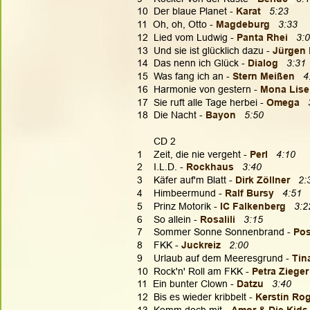
10  Der blaue Planet - 
Karat 
5:23
11  Oh, oh, Otto - 
Magdeburg
3:33
12  Lied vom Ludwig - 
Panta Rhei 
3:
13  Und sie ist glücklich dazu -
 Jürgen 
14  Das nenn ich Glück - 
Dialog 
3:31
15  Was fang ich an - 
Stern Meißen  
4
16  Harmonie von gestern - 
Mona Lise
17  Sie ruft alle Tage herbei - 
Omega
18  Die Nacht - 
Bayon 
5:50
      CD 2
1    Zeit, die nie vergeht - 
Perl
4:10
2    I.L.D. - 
Rockhaus
3:40
3    Käfer auf'm Blatt - 
Dirk Zöllner  
2:
4    Himbeermund - 
Ralf Bursy  
4:51
5    Prinz Motorik - 
IC Falkenberg
3:2
6    So allein - 
Rosalili  
3:15
7    Sommer Sonne Sonnenbrand - 
Pos
8    FKK - 
Juckreiz
2:00
9    Urlaub auf dem Meeresgrund - 
Tin
10  Rock'n' Roll am FKK - 
Petra Ziege
11  Ein bunter Clown - 
Datzu  
3:40
12  Bis es wieder kribbelt - 
Kerstin Ro
13  Komm doch mit - 
Amor & Die Kids