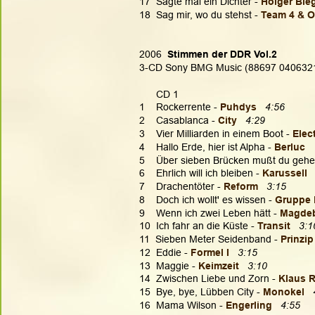
17  Sagte mal ein Dichter - 
Holger Bie
18  Sag mir, wo du stehst - 
Team 4 & O
2006 
 Stimmen der DDR Vol.2
3-CD Sony BMG Music (88697 040632
      CD 1
1    Rockerrente - 
Puhdys
4:56
2    Casablanca - 
City
 4:29
3    Vier Milliarden in einem Boot - 
Elect
4    Hallo Erde, hier ist Alpha - 
Berluc 
5    Über sieben Brücken mußt du gehe
6    Ehrlich will ich bleiben - 
Karussell  
7    Drachentöter -
 Reform
3:15
8    Doch ich wollt' es wissen - 
Gruppe 
9    Wenn ich zwei Leben hätt - 
Magdeb
10  Ich fahr an die Küste - 
Transit  
3:1
11  Sieben Meter Seidenband - 
Prinzip 
12  Eddie - 
Formel I 
 3:15
13  Maggie - 
Keimzeit  
3:10
14  Zwischen Liebe und Zorn - 
Klaus 
15  Bye, bye, Lübben City - 
Monokel 
16  Mama Wilson - 
Engerling
4:55