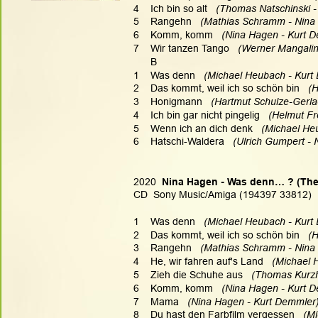
4    Ich bin so alt
   (Thomas Natschinski -
5    Rangehn
   (Mathias Schramm - Nina
6    Komm, komm
   (Nina Hagen - Kurt D
7    Wir tanzen Tango
   (Werner Mangalin
      B
1    Was denn
   (Michael Heubach - Kurt
2    Das kommt, weil ich so schön bin
   (
3    Honigmann
   (Hartmut Schulze-Gerla
4    Ich bin gar nicht pingelig
   (Helmut F
5    Wenn ich an dich denk
   (Michael He
6    Hatschi-Waldera
   (Ulrich Gumpert -
2020  
Nina Hagen - Was denn… ? (The
CD  Sony Music/Amiga (194397 33812)  
1    Was denn
   (Michael Heubach - Kurt
2    Das kommt, weil ich so schön bin
   (
3    Rangehn
   (Mathias Schramm - Nina
4    He, wir fahren auf's Land
   (Michael
5    Zieh die Schuhe aus
   (Thomas Kurzh
6    Komm, komm
   (Nina Hagen - Kurt D
7    Mama
   (Nina Hagen - Kurt Demmler)
8    Du hast den Farbfilm vergessen
   (M