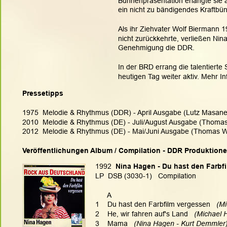
Bühnenpräsentation erlangte sie a
ein nicht zu bändigendes Kraftbü
Als ihr Ziehvater Wolf Biermann 
nicht zurückkehrte, verließen Nin
Genehmigung die DDR.
In der BRD errang die talentierte 
heutigen Tag weiter aktiv. Mehr In
Pressetipps
1975  Melodie & Rhythmus (DDR) - April Ausgabe (Lutz Masane
2010  Melodie & Rhythmus (DE) - Juli/August Ausgabe (Thoma
2012  Melodie & Rhythmus (DE) - Mai/Juni Ausgabe (Thomas 
Veröffentlichungen Album / Compilation - DDR Produktion
1992  
Nina Hagen - Du hast den Farbf
LP  DSB (3030-1)   Compilation
      A
1    Du hast den Farbfilm vergessen
   (M
2    He, wir fahren auf's Land
   (Michael
3    Mama
   (Nina Hagen - Kurt Demmler)