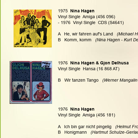
1975  
Nina Hagen
Vinyl Single  Amiga (456 096)
- 1976  Vinyl Single  CDS (S4641)
A   He, wir fahren auf's Land
   (Michael 
B   Komm, komm
   (Nina Hagen - Kurt D
1976  
Nina Hagen & Gjon Delhusa
Vinyl Single  Hansa (16 868 AT)
.
B   Wir tanzen Tango
   (Werner Mangalin
1976  
Nina Hagen
Vinyl Single  Amiga (456 181)
A   Ich bin gar nicht pingelig
   (Helmut Fr
B   Honigmann
   (Hartmut Schulze-Gerla