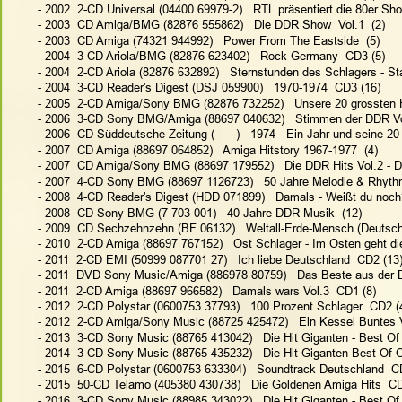
 - 2002  2-CD Universal (04400 69979-2)   RTL präsentiert die 80er Sh
 - 2003  CD Amiga/BMG (82876 555862)   Die DDR Show  Vol.1  (2)
 - 2003  CD Amiga (74321 944992)   Power From The Eastside  (5)
 - 2004  3-CD Ariola/BMG (82876 623402)   Rock Germany  CD3 (5)
 - 2004  2-CD Ariola (82876 632892)   Sternstunden des Schlagers - S
 - 2004  3-CD Reader's Digest (DSJ 059900)   1970-1974  CD3 (16)
 - 2005  2-CD Amiga/Sony BMG (82876 732252)   Unsere 20 grössten H
 - 2006  3-CD Sony BMG/Amiga (88697 040632)   Stimmen der DDR Vo
 - 2006  CD Süddeutsche Zeitung (------)   1974 - Ein Jahr und seine 20
 - 2007  CD Amiga (88697 064852)   Amiga Hitstory 1967-1977  (4)
 - 2007  CD Amiga/Sony BMG (88697 179552)   Die DDR Hits Vol.2 - Di
 - 2007  4-CD Sony BMG (88697 1126723)   50 Jahre Melodie & Rhyth
 - 2008  4-CD Reader's Digest (HDD 071899)   Damals - Weißt du noch?
 - 2008  CD Sony BMG (7 703 001)   40 Jahre DDR-Musik  (12)
 - 2009  CD Sechzehnzehn (BF 06132)   Weltall-Erde-Mensch (Deutsch
 - 2010  2-CD Amiga (88697 767152)   Ost Schlager - Im Osten geht di
 - 2011  2-CD EMI (50999 087701 27)   Ich liebe Deutschland  CD2 (13
 - 2011  DVD Sony Music/Amiga (886978 80759)   Das Beste aus der 
 - 2011  2-CD Amiga (88697 966582)   Damals wars Vol.3  CD1 (8)
 - 2012  2-CD Polystar (0600753 37793)   100 Prozent Schlager  CD2 (
 - 2012  2-CD Amiga/Sony Music (88725 425472)   Ein Kessel Buntes 
 - 2013  3-CD Sony Music (88765 413042)   Die Hit Giganten - Best Of
 - 2014  3-CD Sony Music (88765 435232)   Die Hit-Giganten Best Of 
 - 2015  6-CD Polystar (0600753 633304)   Soundtrack Deutschland  C
 - 2015  50-CD Telamo (405380 430738)   Die Goldenen Amiga Hits  CD
 - 2016  3-CD Sony Music (88985 343022)   Die Hit Giganten - Best Of