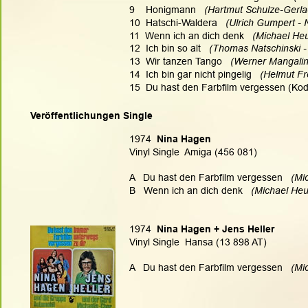
9    Honigmann
   (Hartmut Schulze-Gerla
10  Hatschi-Waldera
   (Ulrich Gumpert -
11  Wenn ich an dich denk
   (Michael He
12  Ich bin so alt
   (Thomas Natschinski -
13  Wir tanzen Tango
   (Werner Mangalin
14  Ich bin gar nicht pingelig
   (Helmut F
15  Du hast den Farbfilm vergessen (Kod
Veröffentlichungen Single
1974  
Nina Hagen
Vinyl Single  Amiga (456 081)
A   Du hast den Farbfilm vergessen
   (M
B   Wenn ich an dich denk
   (Michael He
1974  
Nina Hagen + Jens Heller
Vinyl Single  Hansa (13 898 AT)
A   Du hast den Farbfilm vergessen
   (M