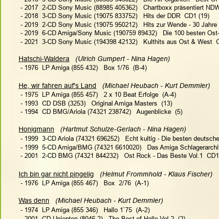
 - 2017  2-CD Sony Music (88985 405362)   Chartboxx präsentiert NDW
 - 2018  3-CD Sony Music (19075 833752)   Hits der DDR  CD1 (19)
 - 2019  2-CD Sony Music (19075 950212)   Hits zur Wende - 30 Jahre 
 - 2019  6-CD Amiga/Sony Music (190759 89432)   Die 100 besten Ost
 - 2021  3-CD Sony Music (194398 42132)   Kulthits aus Ost & West  
Hatschi-Waldera
   (Ulrich Gumpert - Nina Hagen) 
 - 1976  LP Amiga (855 432)   Box 1/76  (B-4)
He, wir fahren auf's Land
   (Michael Heubach - Kurt Demmler)  
 - 1975  LP Amiga (855 457)   2 x 10 Beat Erfolge  (A-4)
 - 1993  CD DSB (3253)   Original Amiga Masters  (13)
 - 1994  CD BMG/Ariola (74321 238742)   Augenblicke  (5)
Honigmann
   (Hartmut Schulze-Gerlach - Nina Hagen)   
 - 1999  3-CD Ariola (74321 696252)   Echt kultig - Die besten deutsch
 - 1999  5-CD Amiga/BMG (74321 6610020)   Das Amiga Schlagerarchiv
 - 2001  2-CD BMG (74321 844232)   Ost Rock - Das Beste Vol.1  CD1
Ich bin gar nicht pingelig
   (Helmut Frommhold - Klaus Fischer)   
 - 1976  LP Amiga (855 467)   Box  2/76  (A-1)
Was denn
   (Michael Heubach - Kurt Demmler)  
 - 1974  LP Amiga (855 346)   Hallo 1`75  (A-2)
 - 2001  CD Unionton (8046-2)   The Best of Hallo Vol.2  (2)