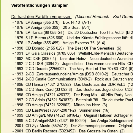
Veröffentlichungen Sampler
Du hast den Farbfilm vergessen
   (Michael Heubach - Kurt Demml
 - 1975  LP Amiga (855 370)   Box Nr.10  (A-1)
 - 1975  LP Amiga (855 399)   20 x Beat  (A-1)
 - 1975  LP Hansa (89 058 GT)   Die 20 Deutschen Top-Hits Vol.3  (B-2
 - 1975  5-LP Eterna (826 666)   Und der Künste Frühlingssonne läßt d
 - 1976  LP Amiga (855 455)   Amiga Express 75  (A-4)
 - 1990  CD Dorado (2155 029)   The Best Of The Seventies  (6)
 - 1991  LP Gala Classics (0785 036)   Weltall-Erde-Mensch (Deutsche
 - 1992  MC DSB (3067-4)   Tanz den Heinz - Neue deutsche Wunschol
 - 1992  2-CD DSB (3094-2)   Jugendliebe - Das waren unsere Hits  CD
 - 1993  2-CD Dorado (2255002)   The Very Best of The 70+80  CD1 (6
 - 1993  2-CD  Zweitausendundeins/Amiga (DSB 8010-2)   Deutscher D
 - 1994  2-CD Castle Communications (8049-2)   Rock aus Deutschland
 - 1995  CD Hansa (74321 270592)   Das Beste aus der DDR Vol.3  (12
 - 1995  2-CD Sono Cord (33 092 8)   Das Beste aus Jugendliebe  CD2 
 - 1996  CD Amiga (74321 426372)   Der Bong Mix - 40 Hits Party Non 
 - 1997  2-CD Ariola (74321 543832)   Fetenkult '98 - Die deutsche Pa
 - 1998  CD Amiga (74321 622862)   Mitten ins Herz  (3)
 - 1999  CD EastWest (3984-29871-2)   Sonnenallee  (16)
 - 1999  CD Amiga/BMG (74321 681642)   Original Halloren Schlager P
 - 1999  5-CD Amiga/BMG (74321 6610020)   Das Amiga Schlagerarchiv
 - 2001  CD Zyx Music (55247-2)   Der Zimmerspringbrunnen - Original
 - 2001  CD Berlin Records (5023452)   Das Grösste im Osten  (2)