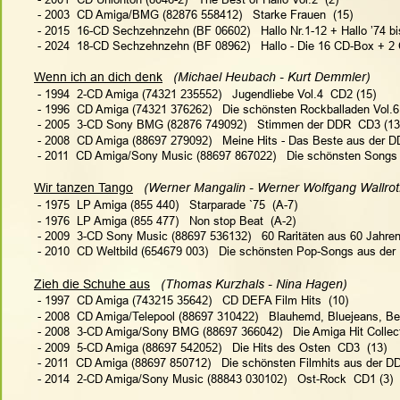
 - 2003  CD Amiga/BMG (82876 558412)   Starke Frauen  (15)
 - 2015  16-CD Sechzehnzehn (BF 06602)   Hallo Nr.1-12 + Hallo ’74 bi
 - 2024  18-CD Sechzehnzehn (BF 08962)   Hallo - Die 16 CD-Box + 
Wenn ich an dich denk
   (Michael Heubach - Kurt Demmler)   
 - 1994  2-CD Amiga (74321 235552)   Jugendliebe Vol.4  CD2 (15)
 - 1996  CD Amiga (74321 376262)   Die schönsten Rockballaden Vol.6 
 - 2005  3-CD Sony BMG (82876 749092)   Stimmen der DDR  CD3 (13
 - 2008  CD Amiga (88697 279092)   Meine Hits - Das Beste aus der D
 - 2011  CD Amiga/Sony Music (88697 867022)   Die schönsten Songs 
Wir tanzen Tango
   (Werner Mangalin - Werner Wolfgang Wallrot
 - 1975  LP Amiga (855 440)   Starparade `75  (A-7)
 - 1976  LP Amiga (855 477)   Non stop Beat  (A-2)
 - 2009  3-CD Sony Music (88697 536132)   60 Raritäten aus 60 Jahren
 - 2010  CD Weltbild (654679 003)   Die schönsten Pop-Songs aus der
Zieh die Schuhe aus
   (Thomas Kurzhals - Nina Hagen)   
 - 1997  CD Amiga (743215 35642)   CD DEFA Film Hits  (10)
 - 2008  CD Amiga/Telepool (88697 310422)   Blauhemd, Bluejeans, Be
 - 2008  3-CD Amiga/Sony BMG (88697 366042)   Die Amiga Hit Collect
 - 2009  5-CD Amiga (88697 542052)   Die Hits des Osten  CD3  (13)
 - 2011  CD Amiga (88697 850712)   Die schönsten Filmhits aus der DD
 - 2014  2-CD Amiga/Sony Music (88843 030102)   Ost-Rock  CD1 (3)