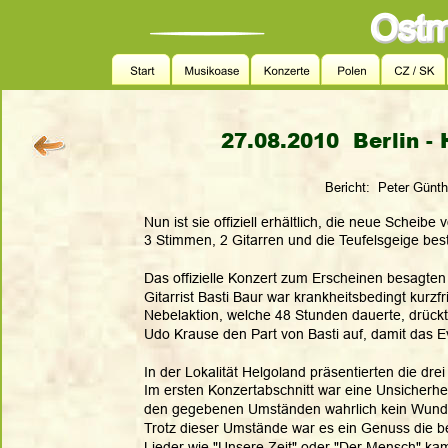
27.08.2010  Berlin -
         Bericht:  Peter Gün
Nun ist sie offiziell erhältlich, die neue Scheib
3 Stimmen, 2 Gitarren und die Teufelsgeige be
Das offizielle Konzert zum Erscheinen besagten S
Gitarrist Basti Baur war krankheitsbedingt kurzfr
Nebelaktion, welche 48 Stunden dauerte, drückte
Udo Krause den Part von Basti auf, damit das Eve
In der Lokalität Helgoland präsentierten die dre
Im ersten Konzertabschnitt war eine Unsicherhe
den gegebenen Umständen wahrlich kein Wunde
Trotz dieser Umstände war es ein Genuss die be
Lieder wie "Unsere Zeit" oder "Der Mensch" kam