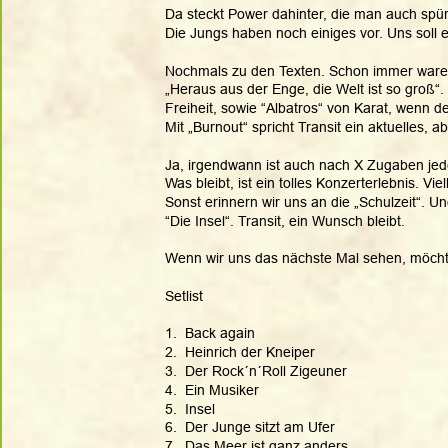
Da steckt Power dahinter, die man auch spü
Die Jungs haben noch einiges vor. Uns soll e
Nochmals zu den Texten. Schon immer waren
„Heraus aus der Enge, die Welt ist so groß“.
Freiheit, sowie “Albatros“ von Karat, wenn der
Mit „Burnout“ spricht Transit ein aktuelles,
Ja, irgendwann ist auch nach X Zugaben jed
Was bleibt, ist ein tolles Konzerterlebnis. V
Sonst erinnern wir uns an die „Schulzeit“. Und 
“Die Insel“. Transit, ein Wunsch bleibt. 
Wenn wir uns das nächste Mal sehen, möchte
Setlist 
1.  Back again
2.  Heinrich der Kneiper
3.  Der Rock´n´Roll Zigeuner
4.  Ein Musiker
5.  Insel
6.  Der Junge sitzt am Ufer
7.  Das Meer ist ganz anders