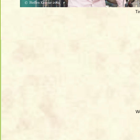
Ti
Wo