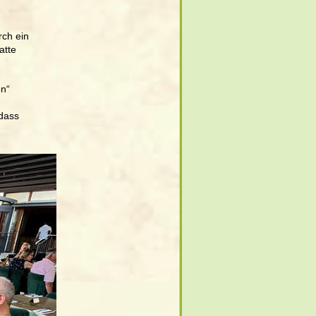
rch ein 
atte 
n“ 
dass 