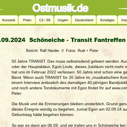
.09.2024  
Schöneiche - Transit Fantreffen
Bericht: Ralf Hander  //  Fotos: Rudi + Peter
50 Jahre TRANSIT. Das muss selbstredend gefeiert werden. Auc
oder der Hauptakteur, Egon Linde, dieses Jubiläum nicht mehr mi
hat uns im Februar 2022 verlassen. 50 Jahre sind schon eine gew
Band. Wenn auch TRANSIT für 20 Jahre im „musikalischem Koma
einem Interview anlässlich des damaligen 40-jährigen Bandjubil
und noch andere Tondokumente mit Egon findet Ihr auf www.os
Peter.
Die Musik und die Erinnerungen bleiben unsterblich. Grund genu
dieses Ereignis würdig zu begehen, zumal Egon am 02.09.24 au
Geburtstag hätte begehen können. 
So war es dann am 06.09. und wir trafen uns in Schöneiche bei