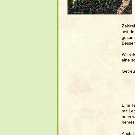
Zahlre
seit d
gesund
Besser
Wir er
eine sc
Getreu
        
        
        
        
Eine Te
mit Le
auch w
bemess
Auch T