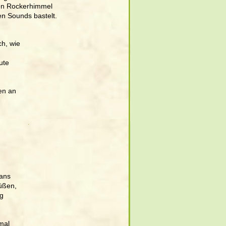
 den Rockerhimmel 
en Sounds bastelt. 
h, wie 
ute 
en an 
Fans 
üßen, 
g 
mal 