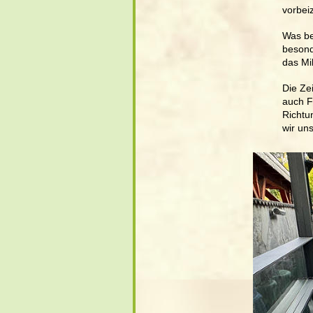
vorbei
Was be
besond
das Mi
Die Ze
auch F
Richtu
wir un