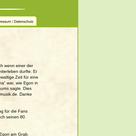
h wenn einer der 
terleben durfte. Er 
altige Zeit für eine 
“ war, wie Egon in 
äums sagte. Dies 
tmusik.de. Danke 
g für die Fans 
ch seinen 80. 
 Egon am Grab. 