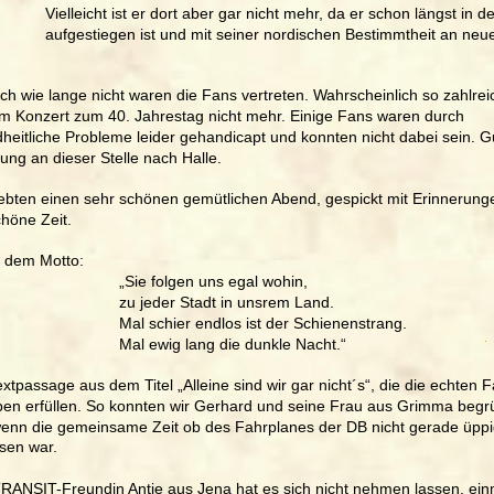
Vielleicht ist er dort aber gar nicht mehr, da er schon längst in
aufgestiegen ist und mit seiner nordischen Bestimmtheit an neu
ich wie lange nicht waren die Fans vertreten. Wahrscheinlich so zahlreic
em Konzert zum 40. Jahrestag nicht mehr. Einige Fans waren durch 
heitliche Probleme leider gehandicapt und konnten nicht dabei sein. G
ung an dieser Stelle nach Halle. 
lebten einen sehr schönen gemütlichen Abend, gespickt mit Erinnerung
höne Zeit. 
 dem Motto: 
                              „Sie folgen uns egal wohin, 
                              zu jeder Stadt in unsrem Land.
                              Mal schier endlos ist der Schienenstrang.
                              Mal ewig lang die dunkle Nacht.“ 
xtpassage aus dem Titel „Alleine sind wir gar nicht´s“, die die echten 
ben erfüllen. So konnten wir Gerhard und seine Frau aus Grimma begr
enn die gemeinsame Zeit ob des Fahrplanes der DB nicht gerade üppi
en war.  
RANSIT-Freundin Antje aus Jena hat es sich nicht nehmen lassen, ein