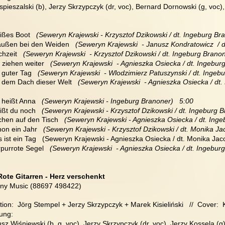
pieszalski (b), Jerzy Skrzypczyk (dr, voc), Bernard Dornowski (g, voc)
ißes Boot   
(Seweryn Krajewski - Krzysztof Dzikowski / dt. Ingeburg Bra
raußen bei den Weiden 
  (Seweryn Krajewski  - Janusz Kondratowicz  / d
chzeit  
 (Seweryn Krajewski  - Krzysztof Dzikowski / dt. Ingeburg Branon
r ziehen weiter  
 (Seweryn Krajewski  - Agnieszka Osiecka / dt. Ingebur
n guter Tag   
(Seweryn Krajewski  - Wlodzimierz Patuszynski / dt. Ingebu
f dem Dach dieser Welt  
 (Seweryn Krajewski  - Agnieszka Osiecka / dt.
e heißt Anna  
 (Seweryn Krajewski - Ingeburg Branoner)   5:00
ißt du noch 
  (Seweryn Krajewski - Krzysztof Dzikowski / dt. Ingeburg B
chen auf den Tisch 
  (Seweryn Krajewski - Agnieszka Osiecka / dt. Inge
hon ein Jahr  
 (Seweryn Krajewski - Krzysztof Dzikowski / dt. Monika Ja
s ist ein Tag   (Seweryn Krajewski - Agnieszka Osiecka / dt. Monika Jac
rpurrote Segel
(Seweryn Krajewski  - Agnieszka Osiecka / dt. Ingeburg
Rote Gitarren - Herz verschenkt
ny Music (88697 498422)
ion:  Jörg Stempel + Jerzy Skrzypczyk + Marek Kisieliński   //  Cover: 
ung:
sz Wiśniewski (b, g, voc), Jerzy Skrzypczyk (dr, voc), Jerzy Kossela (