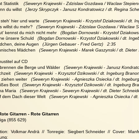
t Statistik   
 (Seweryn Krajewski - Zdzislaw Gozdawa / Waclaw Stepien/ 
nn du willst 
  (Jerzy Skrypczyk - Janusz Kondratowicz / dt. Regina Sche
h steh‘ hier und warte   
(Seweryn Krajewski - Krzystof Dziakowski / dt. I
s willst du mehr?
   (Seweryn Krajewski - Zdzislaw Gozdawa / Waclaw Ste
ut‘ kennst du mich nicht mehr 
  (Bogdan Dornowski - Krzystof Dziakowsk
hne ûnsere Schuld
   (Bogdan Dornowski - Krzystof Dziakowski / dt. Inge
ädchen, deine Augen
   (Jürgen Gebauer - Fred Gertz)   2:35
aunisches Mädchen  
 (Seweryn Krajewski - Marek Gaszynski / dt. Dieter 
nustitel auf CD
 brennen die Berge und Wälder
   (Seweryn Krajewski - Janusz Kondrato
hzeit  
 (Seweryn Krajewski  - Krzysztof Dzikowski / dt. Ingeburg Branon
 ziehen weiter  
 (Seweryn Krajewski  - Agnieszka Osiecka / dt. Ingebur
ßes Boot   
(Seweryn Krajewski - Krzysztof Dzikowski / dt. Ingeburg Bra
a Maria  
 (Seweryn Krajewski - Seweryn Krajewski / dt. Dieter Schneide
f dem Dach dieser Welt  
 (Seweryn Krajewski  - Agnieszka Osiecka / dt
Rote Gitarren - Rote Gitarren
iga (855 629)
ion:  Volkmar Andrä  //  Tonregie:  Siegbert Schneider  //  Cover:  Ma
ung: