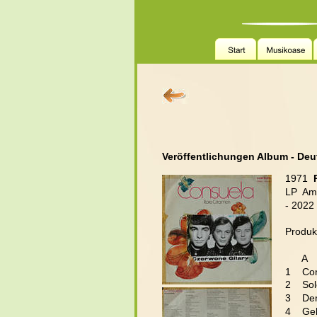
Veröffentlichungen Album - De
1971  
LP  Am
- 2022
Produk
      A
1    Co
2    S
3    De
4    G