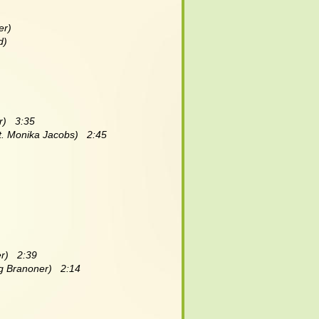
er) 
d)
)   3:35 
t. Monika Jacobs)   2:45 
)   2:39 
g Branoner)   2:14