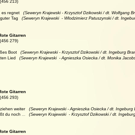
(456 213)
 es regnet  
 (Seweryn Krajewski - Krzysztof Dzikowski / dt. Wolfgang Br
guter Tag   
(Seweryn Krajewski  - Wlodzimierz Patuszynski / dt. Ingebu
Rote Gitarren
(456 279)
ßes Boot   
(Seweryn Krajewski - Krzysztof Dzikowski / dt. Ingeburg Bra
ten Lied   
(Seweryn Krajewski  - Agnieszka Osiecka / dt. Monika Jacobs
Rote Gitarren
(456 293)
 ziehen weiter  
 (Seweryn Krajewski - Agnieszka Osiecka / dt. Ingeburg 
t du noch ...   
(Seweryn Krajewski  - Krzysztof Dzikowski / dt. Ingebur
Rote Gitarren