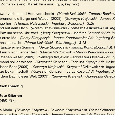
Zomerski (key), Marek Kisieliński (g, p, key, voc)
hwer verliebt und Herz verschenkt
   (Marek Kisieliński - Tomasz Bastkow
s brennen die Berge und Wälder (2009)
   (Seweryn Krajewski - Janusz K
nge her
   (Thomas Natschinski - Ingeburg Branoner)   3:18
ond auf dem Dach
   (Arkadiusz Wiśniewski - Tomasz Bastkowski / dt. In
a Paz um sechs Uhr zwe
i   (Jerzy Skrzypczyk - Mariusz Semaniuk / dt. I
s erste Mal
   (Jerzy Skrzypczyk - Janusz Kondratowicz / dt. Ingeburg Br
ahnsinnsnacht
   (Marek Kisieliński - Rita Nerger)   3:18
ie tanzte einen Sommer
   (Jerzy Skrzypczyk - Janusz Kondratowicz / dt.
lt mich nicht länger fest
   (Marcin Wadolowski - Marcin Wadolowski / dt.
 ziehen weiter (2009)
   (Seweryn Krajewski - Agnieszka Osiecka / dt. I
emand soll es wissen
   (
Krzysztof Klenczon 
- 
Tadeusz Krystyn
 / dt. 
Heike
isses Boot (2009)
   (Seweryn Krajewski - 
Krzysztof Dzikowsk
 / dt. Ing
rze Bekanntschaft
   (
Krzysztof Klenczon 
- 
Jerzy Kosela
 / dt. Ingeburg B
f dem Dach dieser Welt (2009)
   (Seweryn Krajewski - Agnieszka Osiecka
utschsprachig
Rote Gitarren
(450 797)
a Maria  
 (Seweryn Krajewski - Seweryn Krajewski / dt. Dieter Schneider
n du willst 
  (Jerzy Skrypczyk - Janusz Kondratowicz / dt. Regina Sche