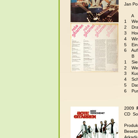
Jan Pos
      A
1    We
2    D
3    Ho
4    Wi
5    Ei
6    Au
      B
1    Si
2    We
3    Ku
4    Sc
5    Da
6    Pu
2009  
CD  So
Produkt
Besetz
Arkadiu