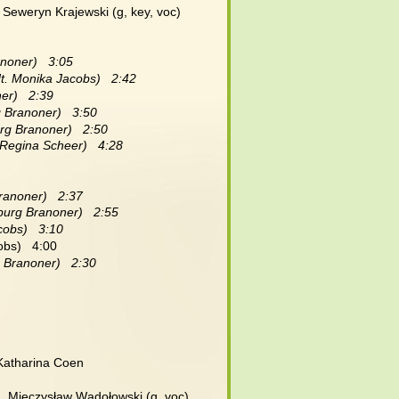
, Seweryn Krajewski (g, key, voc)
noner)   3:05
t. Monika Jacobs)   2:42
er)   2:39
g Branoner)   3:50
rg Branoner)   2:50
 Regina Scheer)   4:28
ranoner)   2:37
burg Branoner)   2:55
cobs)   3:10
obs)   4:00
 Branoner)   2:30
 Katharina Coen
g), Mieczysław Wądołowski (g, voc),