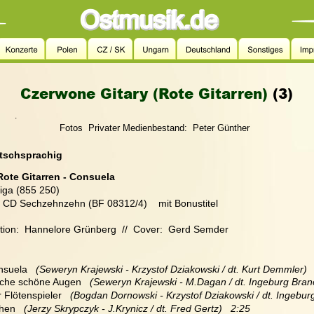
Czerwone Gitary (Rote Gitarren) 
(3)
.
                 Fotos  Privater Medienbestand:  Peter Günther 
utschsprachig
Rote Gitarren - Consuela
iga (855 250)
  CD Sechzehnzehn (BF 08312/4)    mit Bonustitel
tion:  Hannelore Grünberg  //  Cover:  Gerd Semder
nsuela  
 (Seweryn Krajewski - Krzystof Dziakowski / dt. Kurt Demmler)  
olche schöne Augen  
 (Seweryn Krajewski - M.Dagan / dt. Ingeburg Bran
r Flötenspieler  
 (Bogdan Dornowski - Krzystof Dziakowski / dt. Ingebur
ehen 
  (Jerzy Skrypczyk - J.Krynicz / dt. Fred Gertz)   2:25