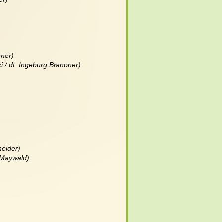
ner)   
i / dt. Ingeburg Branoner)
neider) 
 Maywald)