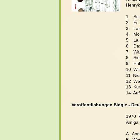
Henryk 
1    Sc
2    E
3    La
4    M
5    L
6    Da
7    W
8    S
9    Ha
10  Wir
11  Ni
12  We
13  Ku
14  Au
Veröffentlichungen Single - De
1970  
Amiga 
A   Ann
B
Wen