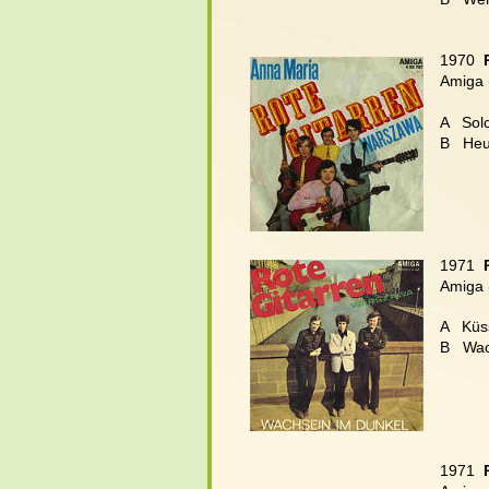
1970  
Amiga 
A   So
B
Heu
1971  
Amiga 
A   Küs
B
Wac
1971  