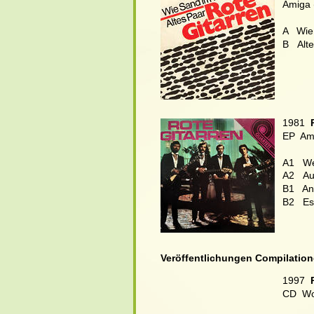
Amiga 
A   Wi
B
Alte
1981  
EP  Am
A1   We
A2
Au
B1   An
B2   E
Veröffentlichungen Compilation
1997  
CD  Wo