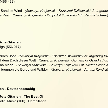
(456 452)
e Sand im Wind   
(Seweryn Krajewski  - Krzysztof Dzikowski / dt. Ingebu
s Paar   
(Seweryn Krajewski  - Krzysztof Dzikowski / dt. Regina Scheer)
Rote Gitarren
iga (556 017)
ißes Boot   
(Seweryn Krajewski - Krzysztof Dzikowski / dt. Ingeburg Br
f dem Dach dieser Welt  
 (Seweryn Krajewski  - Agnieszka Osiecka / dt
na Maria  
 (Seweryn Krajewski - Seweryn Krajewski / dt. Dieter Schneid
s brennen die Berge und Wälder
   (Seweryn Krajewski - Janusz Kondrat
en - Deutschsprachig
Rote Gitarren - The Best Of
dini Music (100)   Compilation