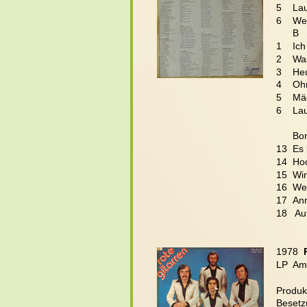
5    Lau
6    We
      B
1    Ic
2    Wa
3    He
4    O
5    M
6    L
  Bo
13  Es
14  Hoc
15 
Wir
16 
Wei
17
Ann
18 
 Au
1978  
LP  Am
Produkt
Besetz