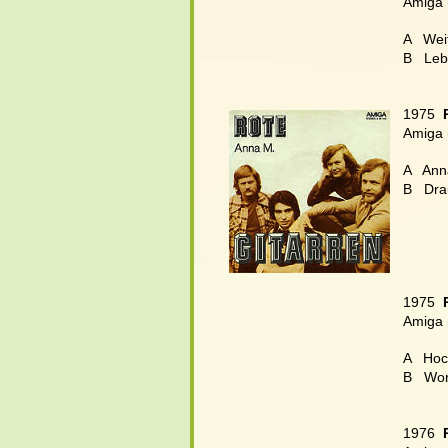
Amiga 
A   Wei
B
Leb
1975  
Amiga 
A   Ann
B
Dra
1975  
Amiga 
A   Hoc
B
Wor
1976  