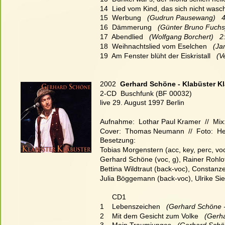
14  Lied vom Kind, das sich nicht wasc
15  Werbung
   (Gudrun Pausewang)   
16  Dämmerung
   (Günter Bruno Fuchs
17  Abendlied
   (Wolfgang Borchert)   2
18  Weihnachtslied vom Eselchen
   (J
19  Am Fenster blüht der Eiskristall
   (
2002  
Gerhard Schöne - Klabüster K
2-CD  Buschfunk (BF 00032)
live 29. August 1997 Berlin
Aufnahme:  Lothar Paul Kramer  //  Mix:
Cover:  Thomas Neumann  //  Foto:  
Besetzung:
Tobias Morgenstern (acc, key, perc, voc),
Gerhard Schöne (voc, g), Rainer Rohloff
Bettina Wildtraut (back-voc), Constanz
Julia Böggemann (back-voc), Ulrike Si
      CD1
1    Lebenszeichen
   (Gerhard Schöne 
2    Mit dem Gesicht zum Volke
   (Ger