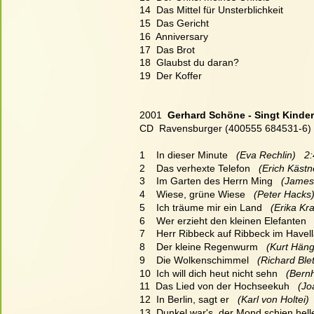
14  Das Mittel für Unsterblichkeit
15  Das Gericht
16  Anniversary
17  Das Brot
18  Glaubst du daran?
19  Der Koffer
2001  
Gerhard Schöne - Singt Kinde
CD  Ravensburger (400555 684531-6)
1    In dieser Minute  
 (Eva Rechlin)   2
2    Das verhexte Telefon  
 (Erich Kästn
3    Im Garten des Herrn Ming  
 (James
4    Wiese, grüne Wiese
   (Peter Hacks)
5    Ich träume mir ein Land
   (Erika K
6    Wer erzieht den kleinen Elefanten
 
7    Herr Ribbeck auf Ribbeck im Havel
8    Der kleine Regenwurm
   (Kurt Hän
9    Die Wolkenschimmel
   (Richard Ble
10  Ich will dich heut nicht sehn
   (Bern
11  Das Lied von der Hochseekuh
   (J
12  In Berlin, sagt er
   (Karl von Holtei) 
13  Dunkel war's, der Mond schien hell