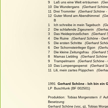
9    Laß uns eine Welt erträumen
   (Ge
10  Die Wundergans
   (Gerhard Schön
11  Drei Trommler
   (Gerhard Schöne -
12  Guter Mond am Abendhimmel
   (G
      B
1    Ich schreibe in mein Tagebuch
   (
2    Die schlafende Zigeunerin
   (Gerh
3    Das Heideprinzeßchen
   (Gerhard 
4    Die Ruine
   (Gerhard Schöne - Ger
5    Die ersten Schritte
   (Gerhard Schö
6    Der Schornsteinfeger Egon
   (Ger
7    Die kleine Zeitungsfrau
   (Gerhard
8    Mamas Liebling
   (Gerhard Schöne
9    Trampelmann
   (Gerhard Schöne -
10  Das Lumpengespenst
   (Gerhard 
11  Lili, mein zartes Püppchen
   (Gerh
1991  
Gerhard Schöne - Ich bin ein 
LP  Buschfunk (BF 002501)
Produktion:  Tobias Morgenstern  //  Au
Besetzung:
Gerhard Schöne (voc, g), Tobias Morgens