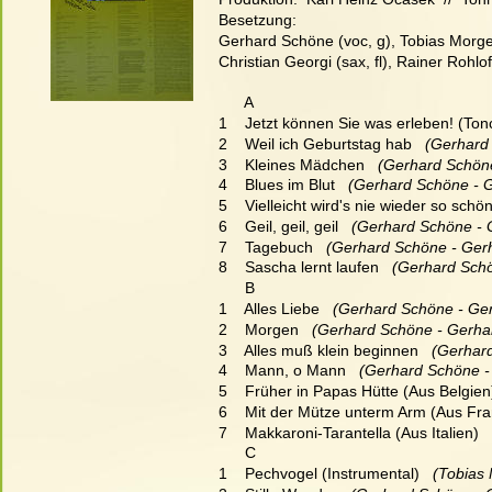
Besetzung:
Gerhard Schöne (voc, g), Tobias Morge
Christian Georgi (sax, fl), Rainer Rohlof
      A
1    Jetzt können Sie was erleben! (Ton
2    Weil ich Geburtstag hab
   (Gerhard
3    Kleines Mädchen
   (Gerhard Schön
4    Blues im Blut
   (Gerhard Schöne - 
5    Vielleicht wird's nie wieder so schö
6    Geil, geil, geil
   (Gerhard Schöne - 
7    Tagebuch
   (Gerhard Schöne - Ger
8    Sascha lernt laufen
   (Gerhard Sch
      B
1    Alles Liebe
   (Gerhard Schöne - Ge
2    Morgen
   (Gerhard Schöne - Gerha
3    Alles muß klein beginnen
   (Gerhar
4    Mann, o Mann
   (Gerhard Schöne -
5    Früher in Papas Hütte (Aus Belgien
6    Mit der Mütze unterm Arm (Aus Fra
7    Makkaroni-Tarantella (Aus Italien)
 
      C
1    Pechvogel (Instrumental)
   (Tobias