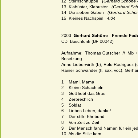
12  Sternschnuppe
   (Gerhard Schöne 
13  Klabüster, Klabuster
   (Gerhard Sc
14  Die sieben Gaben
   (Gerhard Schö
15  Kleines Nachspiel   
4:04
2003  
Gerhard Schöne - Fremde Fed
CD  Buschfunk (BF 00042)
Aufnahme:  Thomas Gutscher  //  Mix +
Besetzung:
Anne Lieberwirth (b), Rolo Rodriguez (dr
Rainer Schwander (fl, sax, voc), Gerha
1    Mami, Mama
2    Kleine Schachteln
3    Gott liebt das Gras
4    Zerbrechlich
5    Soldat
6    Liebes Leben, danke!
7    Der stille Ehebund
8    Von Zeit zu Zeit
9    Der Mensch fand Namen für ein jed
10  Als die Stille kam