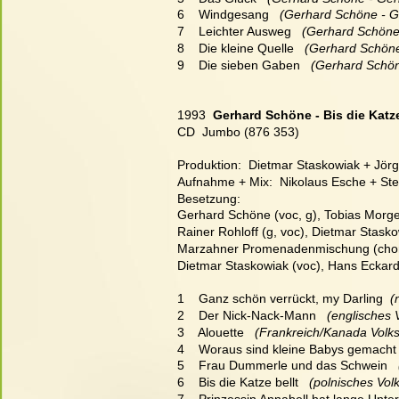
6    Windgesang
   (Gerhard Schöne - G
7    Leichter Ausweg
   (Gerhard Schöne
8    Die kleine Quelle
   (Gerhard Schön
9    Die sieben Gaben
   (Gerhard Schö
1993  
Gerhard Schöne - Bis die Katze
CD  Jumbo (876 353)
Produktion:  Dietmar Staskowiak + Jörg
Aufnahme + Mix:  Nikolaus Esche + Stef
Besetzung:
Gerhard Schöne (voc, g), Tobias Morgens
Rainer Rohloff (g, voc), Dietmar Staskow
Marzahner Promenadenmischung (chor),
Dietmar Staskowiak (voc), Hans Eckard
1    Ganz schön verrückt, my Darling
   
2    Der Nick-Nack-Mann
   (englisches
3    Alouette
   (Frankreich/Kanada Volks
4    Woraus sind kleine Babys gemacht
5    Frau Dummerle und das Schwein
  
6    Bis die Katze bellt
   (polnisches Vol
7    Prinzessin Annabell hat lange Unt