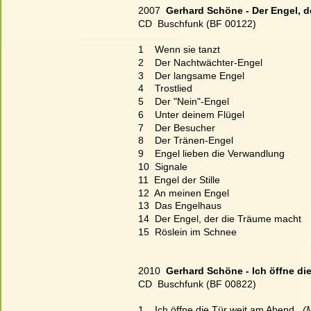
2007  
Gerhard Schöne - Der Engel, d
CD  Buschfunk (BF 00122)
1    Wenn sie tanzt
2    Der Nachtwächter-Engel
3    Der langsame Engel
4    Trostlied
5    Der "Nein"-Engel
6    Unter deinem Flügel
7    Der Besucher
8    Der Tränen-Engel
9    Engel lieben die Verwandlung
10  Signale
11  Engel der Stille
12  An meinen Engel
13  Das Engelhaus
14  Der Engel, der die Träume macht
15  Röslein im Schnee
2010  
Gerhard Schöne - Ich öffne di
CD  Buschfunk (BF 00822)
1    Ich öffne die Tür weit am Abend
   