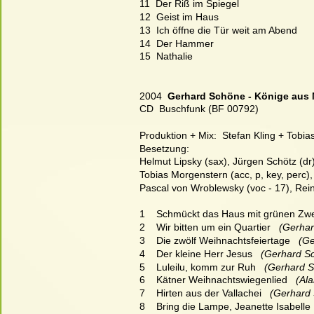
11  Der Riß im Spiegel
12  Geist im Haus
13  Ich öffne die Tür weit am Abend
14  Der Hammer
15  Nathalie
2004  
Gerhard Schöne - Könige aus
CD  Buschfunk (BF 00792)
Produktion + Mix:  Stefan Kling + Tobias
Besetzung:
Helmut Lipsky (sax), Jürgen Schötz (dr),
Tobias Morgenstern (acc, p, key, perc),
Pascal von Wroblewsky (voc - 17), Rein
1    Schmückt das Haus mit grünen Zw
2    Wir bitten um ein Quartier
   (Gerha
3    Die zwölf Weihnachtsfeiertage
   (G
4    Der kleine Herr Jesus
   (Gerhard S
5    Luleilu, komm zur Ruh
   (Gerhard 
6    Kätner Weihnachtswiegenlied
   (Al
7    Hirten aus der Vallachei
   (Gerhard
8    Bring die Lampe, Jeanette Isabelle