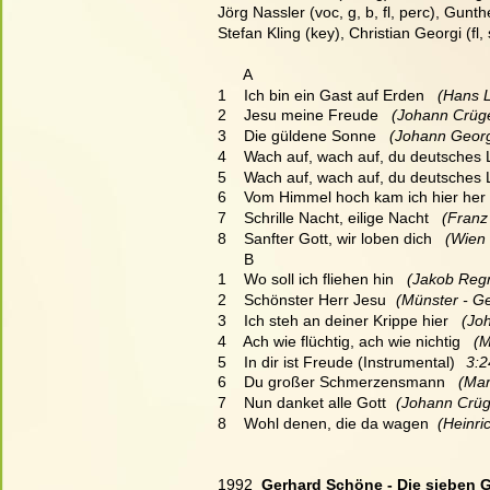
Jörg Nassler (voc, g, b, fl, perc), Gunt
Stefan Kling (key), Christian Georgi (fl,
      A
1    Ich bin ein Gast auf Erden
   (Hans 
2    Jesu meine Freude
   (Johann Crüg
3    Die güldene Sonne
   (Johann Geor
4    Wach auf, wach auf, du deutsches
5    Wach auf, wach auf, du deutsches 
6    Vom Himmel hoch kam ich hier her
7    Schrille Nacht, eilige Nacht
   (Fran
8    Sanfter Gott, wir loben dich
   (Wien
      B
1    Wo soll ich fliehen hin
   (Jakob Reg
2    Schönster Herr Jesu
   (Münster - G
3    Ich steh an deiner Krippe hier
   (J
4    Ach wie flüchtig, ach wie nichtig
   (
5    In dir ist Freude (Instrumental)
3:2
6    Du großer Schmerzensmann
   (Ma
7    Nun danket alle Gott
   (Johann Crü
8    Wohl denen, die da wagen
   (Heinr
1992  
Gerhard Schöne - Die sieben 