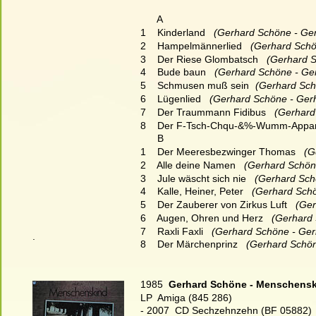
      A
1    Kinderland
   (Gerhard Schöne - Ge
2    Hampelmännerlied
   (Gerhard Sch
3    Der Riese Glombatsch
   (Gerhard 
4    Bude baun
   (Gerhard Schöne - Ge
5    Schmusen muß sein
   (Gerhard Sc
6    Lügenlied
   (Gerhard Schöne - Ger
7    Der Traummann Fidibus
   (Gerhar
8    Der F-Tsch-Chqu-&%-Wumm-Appa
      B
1    Der Meeresbezwinger Thomas
   (
2    Alle deine Namen
   (Gerhard Schön
3    Jule wäscht sich nie
   (Gerhard Sc
4    Kalle, Heiner, Peter
   (Gerhard Sch
5    Der Zauberer von Zirkus Luft
   (Ge
6    Augen, Ohren und Herz
   (Gerhard
7    Raxli Faxli
   (Gerhard Schöne - Ger
.
8    Der Märchenprinz
   (Gerhard Schö
1985  
Gerhard Schöne - Menschens
LP  Amiga (845 286)
- 2007  CD Sechzehnzehn (BF 05882)