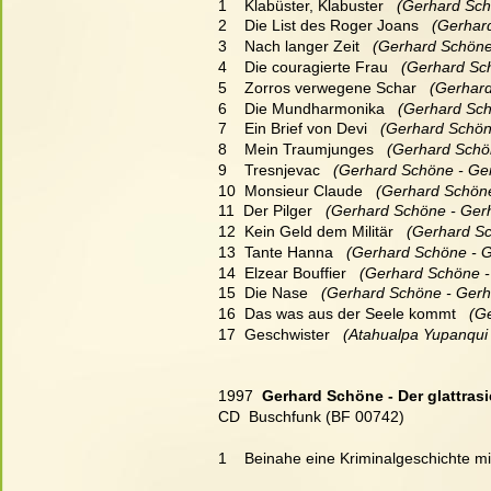
1    Klabüster, Klabuster
   (Gerhard Sc
2    Die List des Roger Joans
   (Gerha
3    Nach langer Zeit
   (Gerhard Schön
4    Die couragierte Frau
   (Gerhard S
5    Zorros verwegene Schar
   (Gerha
6    Die Mundharmonika
   (Gerhard Sc
7    Ein Brief von Devi
   (Gerhard Schö
8    Mein Traumjunges
   (Gerhard Sch
9    Tresnjevac
   (Gerhard Schöne - G
10  Monsieur Claude
   (Gerhard Schön
11  Der Pilger
   (Gerhard Schöne - Ge
12  Kein Geld dem Militär
   (Gerhard S
13  Tante Hanna
   (Gerhard Schöne - 
14  Elzear Bouffier
   (Gerhard Schöne 
15  Die Nase
   (Gerhard Schöne - Ger
16  Das was aus der Seele kommt
   (
17  Geschwister
   (Atahualpa Yupanqui
1997  
Gerhard Schöne - Der glattra
CD  Buschfunk (BF 00742)
1    Beinahe eine Kriminalgeschichte mit