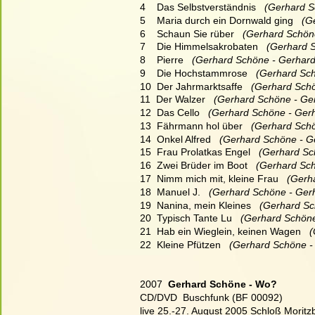
4    Das Selbstverständnis
   (Gerhard 
5    Maria durch ein Dornwald ging
   (
6    Schaun Sie rüber
   (Gerhard Schö
7    Die Himmelsakrobaten
   (Gerhard
8    Pierre
   (Gerhard Schöne - Gerhar
9    Die Hochstammrose
   (Gerhard Sc
10  Der Jahrmarktsaffe
   (Gerhard Sch
11  Der Walzer
   (Gerhard Schöne - G
12  Das Cello
   (Gerhard Schöne - Ger
13  Fährmann hol über
   (Gerhard Sch
14  Onkel Alfred
   (Gerhard Schöne - 
15  Frau Prolatkas Engel
   (Gerhard S
16  Zwei Brüder im Boot
   (Gerhard Sc
17  Nimm mich mit, kleine Frau
   (Ger
18  Manuel J.
   (Gerhard Schöne - Ge
19  Nanina, mein Kleines
   (Gerhard S
20  Typisch Tante Lu
   (Gerhard Schön
21  Hab ein Wieglein, keinen Wagen
  
22  Kleine Pfützen
   (Gerhard Schöne 
2007  
Gerhard Schöne - Wo?
CD/DVD  Buschfunk (BF 00092)
live 25.-27. August 2005 Schloß Mori