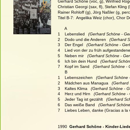
Gerhard Schöne (voc, g), Winfried Roge
Christian Georgi (sax, fl), Stefan Kling 
Rainer Rohloff (g), Jörg Naßler (g, per
Titel B-7:  Angelika Weiz (chor), Chor 
      A
1    Lebenslied
   (Gerhard Schöne - Ge
2    Dodo und die Anderen
   (Gerhard 
3    Der Engel
   (Gerhard Schöne - Ger
4    Lied von der zu früh aufgestanden
5    Neben mir
   (Gerhard Schöne - Ge
6    Ich bin dein Hund
   (Gerhard Schön
7    Kopf im Sand
   (Gerhard Schöne - 
      B
1    Lebenszeichen
   (Gerhard Schöne 
2    Mädchen aus Managua
   (Gerhard
3    Kaltes Klima
   (Gerhard Schöne - G
4    Herz und Hirn
   (Gerhard Schöne -
5    Jeder Tag ist gezählt
   (Gerhard Sc
6    Das weiße Band
   (Gerhard Schöne
7    Liebes Leben, danke (Gracias a la 
1990  
Gerhard Schöne - Kinder-Liede