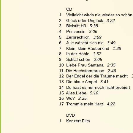
      CD
1    Vielleicht wirds nie wieder so schön 
2    Glück oder Unglück   
3:22
3    Bleistift H3   
5:38
4    Prinzessin   
3:06
5    Zerbrechlich   
3:59
6    Jule wäscht sich nie   
3:49
7    Klein, klein Räuberkind   
1:38
8    In der Höhle   
1:57
9    Schlaf schön   
2:05
10  Liebe Frau Santana   
2:35
11  Die Hochstammrose   
2:46
12  Der Engel der die Träume macht   
13  Die blaue Ampel   
3:41
14  Du hast es nur noch nicht probiert  
15  Alles Liebe   
5:10
16  Wo?   
2:25
17  Trommle mein Herz   
4:22
    DVD
1    Konzert Film