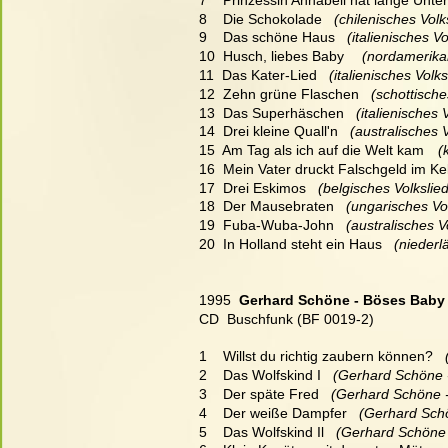
8    Die Schokolade
   (chilenisches Vol
9    Das schöne Haus
   (italienisches 
10  Husch, liebes Baby
   (nordamerika
11  Das Kater-Lied
   (italienisches Vol
12  Zehn grüne Flaschen
   (schottisch
13  Das Superhäschen
   (italienisches
14  Drei kleine Quall'n
   (australisches
15  Am Tag als ich auf die Welt kam
   
16  Mein Vater druckt Falschgeld im Kel
17  Drei Eskimos
   (belgisches Volksli
18  Der Mausebraten
   (ungarisches Vo
19  Fuba-Wuba-John
   (australisches 
20  In Holland steht ein Haus
   (nieder
1995  
Gerhard Schöne - Böses Baby 
CD  Buschfunk (BF 0019-2)
1    Willst du richtig zaubern können?
  
2    Das Wolfskind I
   (Gerhard Schöne 
3    Der späte Fred
   (Gerhard Schöne 
4    Der weiße Dampfer
   (Gerhard Sch
5    Das Wolfskind Il
   (Gerhard Schöne