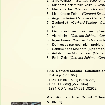
2    Stille Wunder
   (Gerhard Schöne - 
3    Mit dem Gesicht zum Volke
   (Ger
4    Meine Rache
   (Gerhard Schöne - 
5    Lied für den Feind
   (Gerhard Schö
6    Angst
   (Gerhard Schöne - Gerhard
7    Zauberlied
   (Gerhard Schöne - Ge
      D
1    Geh du nicht auch noch weg
   (Ge
2    Altersheim
   (Gerhard Schöne - Ge
3    Irgendwann
   (Gerhard Schöne - G
4    Du hast es nur noch nicht probiert
 
5    Sanftmut den Männern (Siph'amand
6    Autofahrn im Mondschein
   (Gerha
8    Es ist Zeit
   (Gerhard Schöne - Ger
1990  
Gerhard Schöne - Lebenszeic
LP  Amiga (845 364)
- 1989  LP Blue Song (0775 004)
- 1990  LP Zong (2770 004)
- 1994  CD Amiga (74321 192922)
Produktion:  Karl Heinz Ocasek  //  Tonr
Besetzung: