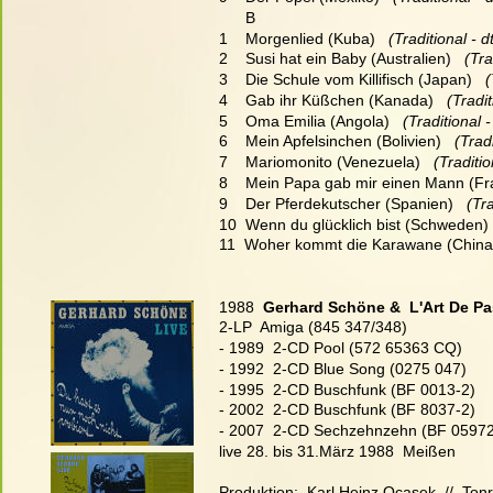
      B
1    Morgenlied (Kuba)  
 (Traditional - 
2    Susi hat ein Baby (Australien)  
 (Tr
3    Die Schule vom Killifisch (Japan)  
 
4    Gab ihr Küßchen (Kanada)  
 (Tradi
5    Oma Emilia (Angola)  
 (Traditional 
6    Mein Apfelsinchen (Bolivien)  
 (Trad
7    Mariomonito (Venezuela)  
 (Traditi
8    Mein Papa gab mir einen Mann (Fra
9    Der Pferdekutscher (Spanien)  
 (Tr
10  Wenn du glücklich bist (Schweden) 
11  Woher kommt die Karawane (China)
1988  
Gerhard Schöne &  L'Art De Pas
2-LP  Amiga (845 347/348)
- 1989  2-CD Pool (572 65363 CQ)
- 1992  2-CD Blue Song (0275 047)
- 1995  2-CD Buschfunk (BF 0013-2)
- 2002  2-CD Buschfunk (BF 8037-2)
- 2007  2-CD Sechzehnzehn (BF 05972
live 28. bis 31.März 1988  Meißen
Produktion:  Karl Heinz Ocasek  //  Tonr