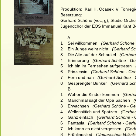
Produktion:  Karl H. Ocasek  //  Tonreg
Besetzung:
Gerhard Schöne (voc, g), Studio Orches
Jugendchor der EOS Immanuel Kant B-
      A
1    Sei willkommen
   (Gerhard Schöne 
2    Ein Junge weint nicht
   (Gerhard S
3    Die Alte auf der Schaukel
   (Gerha
4    Erinnerung
   (Gerhard Schöne - Ge
5    Ich bin im Fernsehen aufgetreten
  
6    Prinzessin
   (Gerhard Schöne - Ger
7    Fern und nah
   (Gerhard Schöne -
8    Gesprengter Bunker
   (Gerhard Sc
      B
1    Woher die Kinder kommen
   (Gerh
2    Manchmal sagt der Opa Sachen
   
3    Erwachsen
   (Gerhard Schöne - Ge
4    Wellensittich und Spatzen
   (Gerha
5    Ganz einfach
   (Gerhard Schöne - 
6    Fantasia
   (Gerhard Schöne - Gerh
7    Ich kann es nicht vergessen
   (Ger
8    Frühlingslied  
 (Ungarisches Volksli