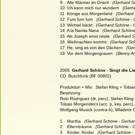
9    Alte Männer im Orient
   (Gerhard S
10  Ich kann mich nur wundern
   (Ger
11  Könige aus Morgenland
   (Gerhard
12  Fum fum fum
   (Gerhard Schöne - 
13  Wichtel bäckt
   (Gerhard Schöne - 
14  A la Nanita Nana
   (Gerhard Schöne
15  Als Joseph einst reiste
   (Gerhard 
16  Weihnachten kommt
   (Gerhard Sc
17  He, sing es von den Dächern
   (Ge
18  Vor dem Morgengrauen
   (Benny A
2005  
Gerhard Schöne - Singt die Li
CD  Buschfunk (BF 00802)
Produktion + Mix:  Stefan Kling + Tobia
Besetzung:
Rolo Rodriguez (dr, perc), Stefan Kling 
Tobias Morgenstern (acc, p, key, perc),
Wolfgang Musick (contra-b), Wladimir Ot
1    Martha
   (Gerhard Schöne - Gerha
2    Elternträume
   (Gerhard Schöne - 
3    Kinder, Kinder
   (Gerhard Schöne 