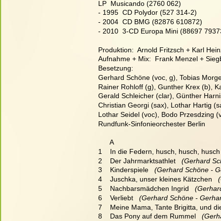
LP  Musicando (2760 062)
- 1995  CD Polydor (527 314-2)
- 2004  CD BMG (82876 610872)
- 2010  3-CD Europa Mini (88697 79373
Produktion:  Arnold Fritzsch + Karl He
Aufnahme + Mix:  Frank Menzel + Sieg
Besetzung:
Gerhard Schöne (voc, g), Tobias Morgen
Rainer Rohloff (g), Gunther Krex (b), 
Gerald Schleicher (clar), Günther Harni
Christian Georgi (sax), Lothar Hartig (
Lothar Seidel (voc), Bodo Przesdzing (v
Rundfunk-Sinfonieorchester Berlin
      A
1    In die Federn, husch, husch, husch
2    Der Jahrmarktsathlet
   (Gerhard S
3    Kinderspiele
   (Gerhard Schöne - G
4    Juschka, unser kleines Kätzchen
  
5    Nachbarsmädchen Ingrid
   (Gerha
6    Verliebt
   (Gerhard Schöne - Gerha
7    Meine Mama, Tante Brigitta, und d
8    Das Pony auf dem Rummel
   (Ger