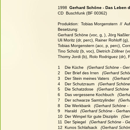
1998  
Gerhard Schöne - Das Leben d
CD  Buschfunk (BF 00362)
Produktion:  Tobias Morgenstern  //  Au
Besetzung:
Gerhard Schöne (voc, g, ), Jörg Naßler (
Uli Moritz (dr, perc), Rainer Rohloff (g)
Tobias Morgenstern (acc, p, perc), Cor
Tino Scholz (b, voc), Dietrich Zöllner (v
Thomy Jordi (b), Rolo Rodriguez (dr), Fr
1    Die Küche
   (Gerhard Schöne - Ger
2    Der Brief des Irren
   (Gerhard Schö
3    Der Stein meines Vaters
   (Gerhar
4    Der Schutzraum
   (Gerhard Schöne
5    Die Schatzdose
   (Gerhard Schöne 
6    Das vergessene Kochbuch
   (Gerh
7    Der schwarze Samtzylinder
   (Ger
8    Die Werkbank
   (Gerhard Schöne -
9    Harald
   (Gerhard Schöne - Gerhar
10  Der Wimpel für gute Disziplin
   (Ge
11  Der Spiegel
   (Gerhard Schöne - G
12  Kunos Schlafsack
   (Gerhard Schön