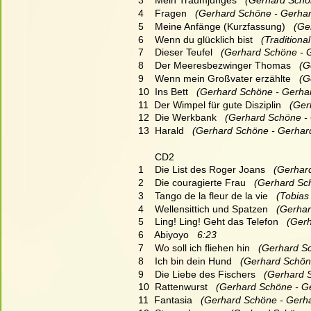
3    Mein Traumjunges
   (Gerhard Schö
4    Fragen
   (Gerhard Schöne - Gerhar
5    Meine Anfänge (Kurzfassung)
   (G
6    Wenn du glücklich bist  
 (Traditiona
7    Dieser Teufel
   (Gerhard Schöne - 
8    Der Meeresbezwinger Thomas
   (
9    Wenn mein Großvater erzählte
   (
10  Ins Bett
   (Gerhard Schöne - Gerha
11  Der Wimpel für gute Disziplin
   (Ge
12  Die Werkbank
   (Gerhard Schöne -
13  Harald
   (Gerhard Schöne - Gerhar
      CD2
1    Die List des Roger Joans
   (Gerha
2    Die couragierte Frau
   (Gerhard Sc
3    Tango de la fleur de la vie
   (Tobia
4    Wellensittich und Spatzen
   (Gerha
5    Ling! Ling! Geht das Telefon
   (Ger
6    Abiyoyo   
6:23
7    Wo soll ich fliehen hin
   (Gerhard S
8    Ich bin dein Hund
   (Gerhard Schön
9    Die Liebe des Fischers
   (Gerhard 
10  Rattenwurst
   (Gerhard Schöne - G
11  Fantasia
   (Gerhard Schöne - Gerh