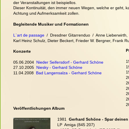
der Veranstaltungen ist beispiellos.
Dieser Kontinuität, den immer neuen Wegen, welche er geht, k
Achtung und Aufmerksamkeit zollen. 
Begleitende Musiker und Formationen 
L`art de passage
  /  Dresdner Gitarrenduo  /  Anne Lieberwirth
Karl Heinz Schulz, Dieter Beckert, Frieder W. Bergner, Frank 
P
Konzerte
1
05.06.2004  
Nieder Seifersdorf - Gerhard Schöne
1
27.10.2005  
Niesky - Gerhard Schöne
1
11.04.2008  
Bad Langensalza - Gerhard Schöne
2
2
2
2
2
2
Veröffentlichungen Album
1981  
Gerhard Schöne - Spar deinen 
LP  Amiga (845 207)