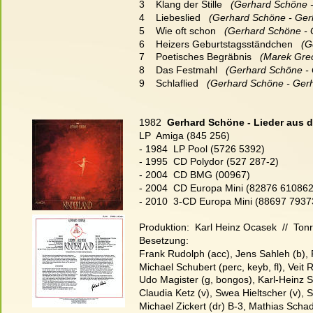
3    Klang der Stille
   (Gerhard Schöne 
4    Liebeslied
   (Gerhard Schöne - Ger
5    Wie oft schon
   (Gerhard Schöne -
6    Heizers Geburtstagsständchen
   (
7    Poetisches Begräbnis
   (Marek Gre
8    Das Festmahl
   (Gerhard Schöne -
9    Schlaflied
   (Gerhard Schöne - Ger
1982  
Gerhard Schöne - Lieder aus 
LP  Amiga (845 256)
- 1984  LP Pool (5726 5392)
- 1995  CD Polydor (527 287-2)
- 2004  CD BMG (00967)
- 2004  CD Europa Mini (82876 610862
- 2010  3-CD Europa Mini (88697 79373
Produktion:  Karl Heinz Ocasek  //  Tonr
Besetzung:
Frank Rudolph (acc), Jens Sahleh (b), 
Michael Schubert (perc, keyb, fl), Veit 
Udo Magister (g, bongos), Karl-Heinz Sc
Claudia Ketz (v), Swea Hieltscher (v),
Michael Zickert (dr) B-3, Mathias Schad