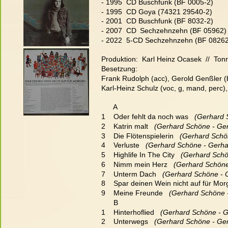
- 1995  CD Buschfunk (BF 0005-2)
- 1995  CD Goya (74321 29540-2)
- 2001  CD Buschfunk (BF 8032-2)
- 2007  CD 
Sechzehnzehn (BF 05962)
- 2022  5-CD Sechzehnzehn (BF 08262
Produktion:  Karl Heinz Ocasek  //  Tonr
Besetzung:
Frank Rudolph (acc), Gerold Genßler (b
Karl-Heinz Schulz (voc, g, mand, perc),
      A
1    Oder fehlt da noch was
   (Gerhard
2    Katrin malt
   (Gerhard Schöne - Ge
3    Die Flötenspielerin
   (Gerhard Schö
4    Verluste
   (Gerhard Schöne - Gerha
5    Highlife In The City
   (Gerhard Sch
6    Nimm mein Herz
   (Gerhard Schön
7    Unterm Dach
   (Gerhard Schöne - 
8    Spar deinen Wein nicht auf für Mo
9    Meine Freunde
   (Gerhard Schöne 
      B
1    Hinterhoflied
   (Gerhard Schöne - 
2    Unterwegs
   (Gerhard Schöne - Ge