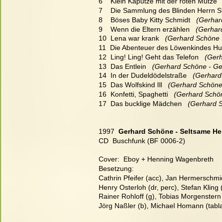
6    Klein Kapütze mit der roten Mütze
 
7    Die Sammlung des Blinden Herrn S
8    Böses Baby Kitty Schmidt
   (Gerha
9    Wenn die Eltern erzählen
   (Gerha
10  Lena war krank
   (Gerhard Schöne 
11  Die Abenteuer des Löwenkindes H
12  Ling! Ling! Geht das Telefon
   (Ger
13  Das Entlein
   (Gerhard Schöne - Ge
14  In der Dudeldödelstraße
   (Gerhar
15  Das Wolfskind Ill
   (Gerhard Schöne
16  Konfetti, Spaghetti
   (Gerhard Schö
17  Das bucklige Mädchen
   (Gerhard 
1997  
Gerhard Schöne - Seltsame Hei
CD  Buschfunk (BF 0006-2)
Cover:  Eboy + Henning Wagenbreth
Besetzung:
Cathrin Pfeifer (acc), Jan Hermerschmidt
Henry Osterloh (dr, perc), Stefan Kling (
Rainer Rohloff (g), Tobias Morgenstern 
Jörg Naßler (b), Michael Homann (tabl