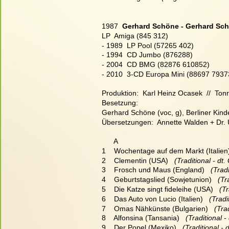
1987  
Gerhard Schöne - Gerhard Schö
LP  Amiga (845 312)
- 1989  LP Pool (57265 402)
- 1994  CD Jumbo (876288)
- 2004  CD BMG (82876 610852)
- 2010  3-CD Europa Mini (88697 79373
Produktion:  Karl Heinz Ocasek  //  Tonr
Besetzung:
Gerhard Schöne (voc, g), Berliner Kind
Übersetzungen:  Annette Walden + Dr.
      A
1    Wochentage auf dem Markt (Italien)
2    Clementin (USA)  
 (Traditional - dt
3    Frosch und Maus (England)  
 (Trad
4    Geburtstagslied (Sowjetunion)  
 (Tr
5    Die Katze singt fideleihe (USA)  
 (T
6    Das Auto von Lucio (Italien)  
 (Tradi
7    Omas Nähkünste (Bulgarien)  
 (Tra
8    Alfonsina (Tansania)  
 (Traditional 
9    Der Popel (Mexiko)  
 (Traditional -