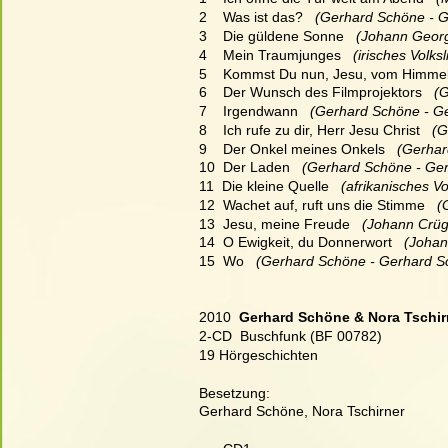
2    Was ist das?
   (Gerhard Schöne - 
3    Die güldene Sonne
   (Johann Geor
4    Mein Traumjunges
   (irisches Volk
5    Kommst Du nun, Jesu, vom Himmel
6    Der Wunsch des Filmprojektors
   
7    Irgendwann
   (Gerhard Schöne - G
8    Ich rufe zu dir, Herr Jesu Christ
   (
9    Der Onkel meines Onkels
   (Gerha
10  Der Laden
   (Gerhard Schöne - Ge
11  Die kleine Quelle
   (afrikanisches V
12  Wachet auf, ruft uns die Stimme
   
13  Jesu, meine Freude
   (Johann Crü
14  O Ewigkeit, du Donnerwort
   (Joha
15  Wo
   (Gerhard Schöne - Gerhard S
2010  
Gerhard Schöne & Nora Tschirn
2-CD  Buschfunk (BF 00782)
19 Hörgeschichten
Besetzung:
Gerhard Schöne, Nora Tschirner