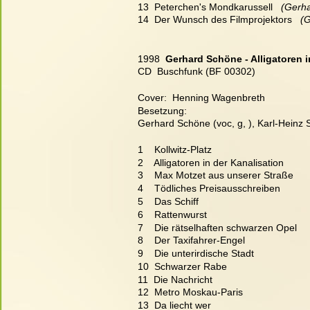
13  Peterchen's Mondkarussell
   (Gerh
14  Der Wunsch des Filmprojektors
   
1998  
Gerhard Schöne - Alligatoren i
CD  Buschfunk (BF 00302)
Cover:  Henning Wagenbreth
Besetzung:
Gerhard Schöne (voc, g, ), Karl-Heinz S
1    Kollwitz-Platz
2    Alligatoren in der Kanalisation
3    Max Motzet aus unserer Straße
4    Tödliches Preisausschreiben
5    Das Schiff
6    Rattenwurst
7    Die rätselhaften schwarzen Opel
8    Der Taxifahrer-Engel
9    Die unterirdische Stadt
10  Schwarzer Rabe
11  Die Nachricht
12  Metro Moskau-Paris
13  Da liecht wer