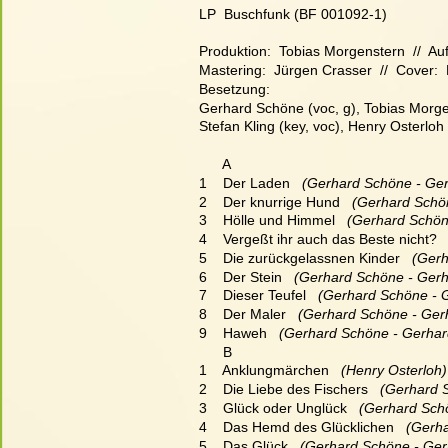
LP  Buschfunk (BF 001092-1)
Produktion:  Tobias Morgenstern  //  A
Mastering:  Jürgen Crasser  //  Cover: 
Besetzung:
Gerhard Schöne (voc, g), Tobias Morgens
Stefan Kling (key, voc), Henry Osterloh 
      A
1    Der Laden
   (Gerhard Schöne - Ge
2    Der knurrige Hund
   (Gerhard Schö
3    Hölle und Himmel
   (Gerhard Schön
4    Vergeßt ihr auch das Beste nicht?
 
5    Die zurückgelassnen Kinder
   (Ger
6    Der Stein
   (Gerhard Schöne - Gerh
7    Dieser Teufel
   (Gerhard Schöne - 
8    Der Maler
   (Gerhard Schöne - Ger
9    Haweh
   (Gerhard Schöne - Gerhar
      B
1    Anklungmärchen
   (Henry Osterloh)
2    Die Liebe des Fischers
   (Gerhard 
3    Glück oder Unglück
   (Gerhard Sch
4    Das Hemd des Glücklichen
   (Gerh
5    Das Glück
   (Gerhard Schöne - Ger