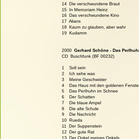
14  Die verschwundene Braut
15  In Memoriam Heinz
16  Das verschwundene Kino
17  Alians
18  Kaum zu glauben, aber wahr
19  Kudamm
2000  
Gerhard Schöne - Das Perlhuh
CD  Buschfunk (BF 00232)
1    Soll sein
2    Ich sehe was
3    Meine Geschwister
4    Das Haus mit den goldenen Fenste
5    Das Perlhuhn im Schnee
6    Der Schatten
7    Die blaue Ampel
8    Die alte Schule
9    Die Nachricht
10  Rueda
11  Der Suppenstein
12  Der gute Rat
13  Der Onkel meines Onkels