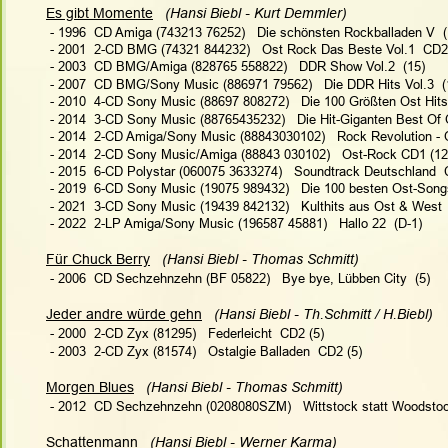
Es gibt Momente
 (Hansi Biebl - Kurt Demmler)   
 - 1996  CD Amiga (743213 76252)   Die schönsten Rockballaden V  (
 - 2001  2-CD BMG (74321 844232)   Ost Rock Das Beste Vol.1  CD2
 - 2003  CD BMG/Amiga (828765 558822)   DDR Show Vol.2  (15)
 - 2007  CD BMG/Sony Music (886971 79562)   Die DDR Hits Vol.3  (
 - 2010  4-CD Sony Music (88697 808272)   Die 100 Größten Ost Hits
 - 2014  3-CD Sony Music (88765435232)   Die Hit-Giganten Best Of 
 - 2014  2-CD Amiga/Sony Music (88843030102)   Rock Revolution - 
 - 
2014  2-CD Sony Music/Amiga (88843 030102)   Ost-Rock CD1 (12
 - 2015  6-CD Polystar (060075 3633274)   Soundtrack Deutschland  
 - 2019  6-CD Sony Music (19075 989432)   Die 100 besten Ost-Song
 - 
2021  3-CD Sony Music (19439 842132)   Kulthits aus Ost & West 
 - 2022  2-LP Amiga/Sony Music (196587 45881)   Hallo 22  (D-1)
Für Chuck Berry
(Hansi Biebl - Thomas Schmitt)  
 - 2006  CD Sechzehnzehn (BF 05822)   Bye bye, Lübben City  (5)
Jeder andre würde gehn
(Hansi Biebl - Th.Schmitt / H.Biebl)   
 - 2000  2-CD Zyx (81295)   Federleicht  CD2 (5)
 - 2003  2-CD Zyx (81574)   Ostalgie Balladen  CD2 (5)
Morgen Blues
 (Hansi Biebl - Thomas Schmitt)   
 - 2012  CD Sechzehnzehn (0208080SZM)   Wittstock statt Woodstoc
Schattenmann
 (Hansi Biebl - Werner Karma)   