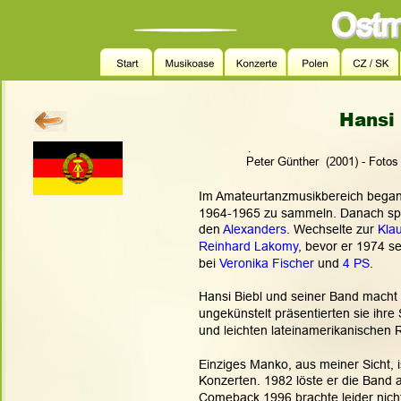
Hansi 
.
    Peter Günther  (2001) - Foto
Im Amateurtanzmusikbereich began
1964-1965 zu sammeln. Danach spiel
den 
Alexanders
. Wechselte zur 
Kla
Reinhard Lakomy
, bevor er 1974 s
bei 
Veronika Fischer
 und 
4 PS
.
Hansi Biebl und seiner Band macht 
ungekünstelt präsentierten sie ihre
und leichten lateinamerikanischen 
Einziges Manko, aus meiner Sicht, is
Konzerten. 1982 löste er die Band 
Comeback 1996 brachte leider nich