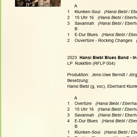
      A
1    Klunken-Soul
   (Hansi Biebl / E
2    15 Uhr 16
   (Hansi Biebl / Eber
3    Savannah
   (Hansi Biebl / Eber
      B
1    E-Dur Blues
   (Hansi Biebl / Eb
2    Ouvertüre - Rocking Changes
  
2023 
 Hansi Biebl Blues Band - I
LP  Rokkfilm (RFLP 004)
Produktion:  Jens-Uwe Berndt / Jörg
Besetzung:
Hansi Biebl (g, voc), Eberhard Klun
      A
1    Overtüre
   (Hansi Biebl / Eberh
2    15 Uhr 16
   (Hansi Biebl / Eber
3    Savannah
   (Hansi Biebl / Eber
4    E-Dur Blues
   (Hansi Biebl / Eb
      B
1    Klunken-Soul
   (Hansi Biebl / E