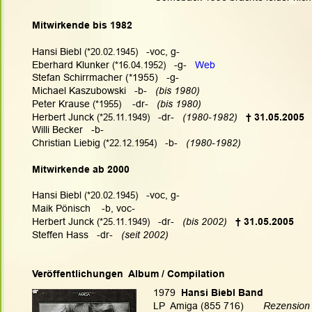
Mitwirkende bis 1982
Hansi Biebl
 (*20.02.1945)
   -voc, g-
Eberhard Klunker
 (*16.04.1952)
   -g-   
Web
Stefan Schirrmacher (*1955)   -g-
Michael Kaszubowski   -b-   
(bis 1980)
Peter Krause
 (*1955)
    -dr-   
(bis 1980)
Herbert Junck
 (*25.11.1949)
   -dr-  
 (1980-1982)
† 31.05.2005
Willi Becker   -b-
Christian Liebig
 (*22.12.1954)
   -b-   
(1980-1982)
Mitwirkende ab 2000
Hansi Biebl
 (*20.02.1945)
   -voc, g-
Maik Pönisch    -b, voc-
Herbert Junck
 (*25.11.1949)
   -dr-   
(bis 2002)   
† 31.05.2005
Steffen Hass   -dr-   
(seit 2002)
Veröffentlichungen  Album / Compilation
1979
  Hansi Biebl Band
LP  Amiga (855 716)       
Rezension