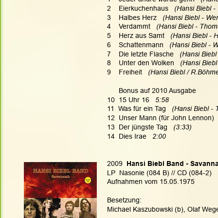
2    Eierkuchenhaus
   (Hansi Biebl 
3    Halbes Herz  
 (Hansi Biebl - We
4    Verdammt  
 (Hansi Biebl - Thom
5    Herz aus Samt   
(Hansi Biebl - H
6    Schattenmann  
 (Hansi Biebl - 
7    Die letzte Flasche
   (Hansi Bieb
8    Unter den Wolken   
(Hansi Biebl
9    Freiheit  
 (Hansi Biebl / R.Böhm
      Bonus auf 2010 Ausgabe
10  15 Uhr 16 
  5:58
11  Was für ein Tag
   (Hansi Biebl -
12  Unser Mann (für John Lennon) 
13  Der jüngste Tag
   (3:33)
14  Dies Irae   
2:00
2009
  Hansi Biebl Band - Savann
LP  Nasonie (084 B) // CD (084-2)
Aufnahmen vom 15.05.1975
Besetzung:
Michael Kaszubowski (b), Olaf Wegen