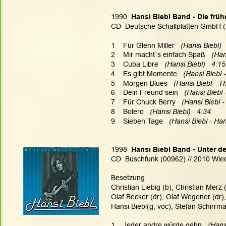
1990 
 Hansi Biebl Band - Die frü
CD  Deutsche Schallplatten GmbH (
1    Für Glenn Miller   
(Hansi Biebl) 
2    Mir macht´s einfach Spaß  
 (Han
3    Cuba Libre   
(Hansi Biebl)   4:15
4    Es gibt Momente  
 (Hansi Biebl 
5    Morgen Blues   
(Hansi Biebl - T
6    Dein Freund sein 
  (Hansi Biebl
7    Für Chuck Berry
   (Hansi Biebl 
8    Bolero   
(Hansi Biebl)   4:34
9    Sieben Tage   
(Hansi Biebl - Han
1998 
 Hansi Biebl Band - Unter 
CD  Buschfunk (00962) // 2010 Wie
Besetzung
Christian Liebig (b), Christian Merz 
Olaf Becker (dr), Olaf Wegener (dr),
Hansi Biebl(g, voc), Stefan Schirrm
1    Jeder andre würde gehn 
  (Hans