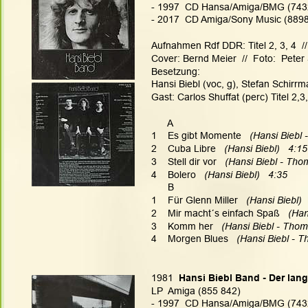
- 1997  CD Hansa/Amiga/BMG (7432
- 2017  CD Amiga/Sony Music (889
Aufnahmen Rdf DDR: Titel 2, 3, 4  //
Cover: Bernd Meier  //  Foto:  Peter 
Besetzung:
Hansi Biebl (voc, g), Stefan Schirrma
Gast: Carlos Shuffat (perc) Titel 2,3
      A
1    Es gibt Momente   
(Hansi Biebl 
2    Cuba Libre  
 (Hansi Biebl)   4:15
3    Stell dir vor   
(Hansi Biebl - Tho
4    Bolero  
 (Hansi Biebl)   4:35
      B
1    Für Glenn Miller  
 (Hansi Biebl) 
2    Mir macht´s einfach Spaß  
 (Han
3    Komm her  
 (Hansi Biebl - Thom
4    Morgen Blues 
  (Hansi Biebl - 
1981
  Hansi Biebl Band - Der lan
LP  Amiga (855 842)
- 1997  CD Hansa/Amiga/BMG (7432