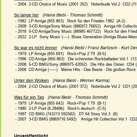
 - 2004  2-CD Choice of Music (2001 352)   Notenbude Vol.2  CD2 (11
So lange her
(Hansi Biebl - Thomas Schmitt)   
 - 1982  LP Amiga (855 863)   Rock für den Frieden 1982  (A-2)
 - 2008  3-CD Amiga/Sony Music (886972 76652)   Amiga Hit Collectio
 - 2018  5-CD Amiga/Sony Music (88985 467722)   Rock für den Fried
 - 2022  2-LP  Sony Music (----)  Blues Generation (Amiga Blues-Mess
So war es nicht immer
(Hansi Biebl / Franz Bartzsch - Kurt De
 - 1979  LP Amiga (855 691)   Rock+Pop 2`79  (B-5)
 - 1996  CD Amiga (855 863)   Die schönsten Rockballaden Vol.1  (13
 - 2008  5-CD BMG/Sony (886975 42052)   Die Hits des Osten  CD4 (
 - 2008  CD Amiga (------)   Meine Hits - Das Beste - Die großen Rock 
Unter den Wolken
(Hansi Biebl - Werner Karma)  
 - 2004  2-CD Choice of Music (2001 372)   Notenbude Vol.2  CD1 (20
Was für ein Tag
(Hansi Biebl - Thomas Schmitt)   
 - 1979  LP Amiga (855 642)   Rock+Pop 1`79  (B-1)
 - 1980  2-LP Pool (6.28486)   Rock'n deutsch  (C-5)
 - 1997  CD BMG (743213 592582)   DT 64 Story Vol.3  (8)
 - 2007  3-CD BMG (8869716 5492)    Amiga Hit Collection Vol.1  CD2
Unveröffentlicht