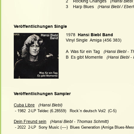
2    Rocking Changes
   (Hansi Bieb
3    Harp Blues
   (Hansi Biebl / Ebe
Veröffentlichungen Single
1978
  Hansi Biebl Band
Vinyl Single  Amiga (456 383)
A  Was für ein Tag   
(Hansi Biebl - 
B  Es gibt Momente   
(Hansi Biebl -
Veröffentlichungen Sampler
Cuba Libre
 (Hansi Biebl)  
 - 1982  2-LP Teldec (6.28559)   Rock`n deutsch Vol2  (C-5)
Dein Freund sein
 (Hansi Biebl - Thomas Schmitt) 
 - 2022  2-LP  Sony Music (----)  Blues Generation (Amiga Blues-Mess