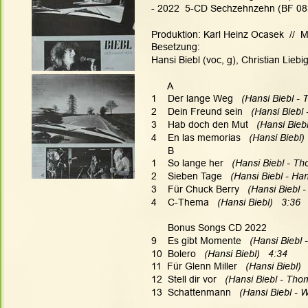
- 2022  5-CD Sechzehnzehn (BF 08
Produktion: Karl Heinz Ocasek  //  M
Besetzung:
Hansi Biebl (voc, g), Christian Lieb
      A
1    Der lange Weg   
(Hansi Biebl - 
2    Dein Freund sein   
(Hansi Biebl
3    Hab doch den Mut  
 (Hansi Bieb
4    En las memorias   
(Hansi Biebl) 
      B
1    So lange her
   (Hansi Biebl - T
2    Sieben Tage  
 (Hansi Biebl - Han
3    Für Chuck Berry   
(Hansi Biebl 
4    C-Thema   
(Hansi Biebl)   3:36
Bonus Songs CD 2022
9    Es gibt Momente  
 (Hansi Biebl 
10 
Bolero   
(Hansi Biebl)   4:34
11 
Für Glenn Miller   
(Hansi Biebl)  
12
Stell dir vor   
(Hansi Biebl - Tho
13
Schattenmann  
 (Hansi Biebl - 