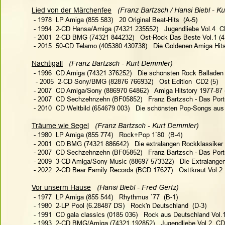
Lied von der Märchenfee
 (Franz Bartzsch / Hansi Biebl - K
 - 1978  LP Amiga (855 583)   20 Original Beat-Hits  (A-5)
 - 1994  2-CD Hansa/Amiga (74321 235552)   Jugendliebe Vol.4  C
 - 2001  2-CD BMG (74321 844232)   Ost-Rock Das Beste Vol.1 (4
 - 2015  50-CD Telamo (405380 430738)   Die Goldenen Amiga Hits
Nachtigall
(Franz Bartzsch - Kurt Demmler) 
 - 1996  CD Amiga (74321 376252)   Die schönsten Rock Balladen 
  - 2005  2-CD Sony/BMG (82876 766932)   Ost Edition  CD2 (5)
 - 2007  CD Amiga/Sony (886970 64862)   Amiga Hitstory 1977-87 
 - 2007  CD Sechzehnzehn (BF05852)   Franz Bartzsch - Das Portr
 - 2010  CD Weltbild (654679 003)   Die schönsten Pop-Songs aus
Träume wie Segel
(Franz Bartzsch - Kurt Demmler) 
 - 1980  LP Amiga (855 774)   Rock+Pop 1`80  (B-4)
 - 2001  CD BMG (74321 886642)   Die extralangen Rockklassiker V
 - 2007  CD Sechzehnzehn (BF05852)   Franz Bartzsch - Das Portr
 - 2009  3-CD Amiga/Sony Music (88697 573322)   Die Extralangen
 - 2022  2-CD Bear Family Records (BCD 17627)   Osttkraut Vol.2 
Vor unserm Hause
(Hansi Biebl - Fred Gertz)
 - 1977  LP Amiga (855 544)   Rhythmus `77  (B-1)
 - 1980  2-LP Pool (6.28487 DS)   Rock'n Deutschland  (D-3)
 - 1991  CD gala classics (0185 036)   Rock aus Deutschland Vol.1
 - 1993  2-CD BMG/Amiga (74321 192852)   Jugendliebe Vol.2  CD