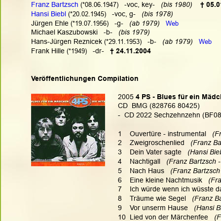
Franz Bartzsch
(*08.06.1947)
   -voc, key-   
(bis 1980) 
† 05.0
Hansi Biebl
(*20.02.1945)
  -voc, g-   
(bis 1978)
Jürgen Ehle 
(*19.07.1956)
   -g-   
(ab 1979)   
Web
Michael Kaszubowski   -b-   
(bis 1979)
Hans-Jürgen Reznicek 
(*29.11.1953)
   -b-  
 (ab 1979)   
Web
Frank Hille 
(*1949)
   -dr-  
 † 24.11.2004
Veröffentlichungen Compilation
2005
 4 PS - Blues für ein Mädc
CD  BMG (828766 80425)
-  CD 2022 Sechzehnzehn (BF083
1    Ouvertüre - instrumental  
 (F
2    Zweigroschenlied   
(Franz Ba
3    Dein Vater sagte   
(Hansi Bie
4    Nachtigall   
(Franz Bartzsch -
5    Nach Haus  
 (Franz Bartzsch
6    Eine kleine Nachtmusik  
 (Fr
7    Ich würde wenn ich wüsste da
8    Träume wie Segel
   (Franz B
9    Vor unserm Hause   
(Hansi B
10  Lied von der Märchenfee  
 (