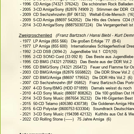
 - 1996  CD Amiga (74321 376242)   Die schönsten Rock Balladen 
 - 2005  3-CD Amiga/Sony (82876 74909 2)   Stimmen der DDR  C
 - 2009  CD Sechzehnzehn (BF 06132)   Weltall-Erde-Mensch  (16
 - 2009  5-CD Amiga (88697 542052)   Die Hits des Ostens  CD4 (
 - 2014  3-CD Amiga/Sony (888750307224)   Die Vergangenheit ist 
Zweigroschenlied
 (Franz Bartzsch / Hansi Biebl - Kurt Dem
 - 1977  LP Amiga (855 566)   Die großen Erfolge `77  (B-6)
 - 1977  LP Amiga (855 600)   Internationales Schlagerfestival Dre
 - 1992  2-CD DSB (3094-2)   Jugendliebe Vol.1  CD1(10)
 - 1995  2-CD SONO Cord (33 092 8)   Das Beste aus Jugendliebe
 - 1995  CD BMG (74321 270582)   Das Beste aus der DDR Vol.2  
 - 1995  CD BMG/Sony (74321 255472)   Feuer und Flamme für Os
 - 2003  CD BMG/Amiga (82876 5558822)   Die DDR Show Vol.2  (
 - 2007  CD BMG/Amiga (88697 179552)   Die DDR Hits Vol.2  (6)
 - 2007  CD Sechzehnzehn (BF 05852)   Franz Bartzsch-Das Porträ
 - 2007  4-CD Sony/BMG (HDD 071899)   Damals weisst du noch  
 - 2010  4-CD Sony Music (88697 808262)   Die 100 größten Ost Hi
 - 2014  3-CD Sony Music (887654 35232)   Die Hit-Giganten Best
 - 2015  50-CD Telamo (405380 430738)   Die Goldenen Amiga Hit
 - 2015  6-CD Polystar (0600753 633304)   Soundtrack Deutschlan
 - 2021  3-CD Sony Music (194398 42132)   Kulthits aus Ost & We
 - 2022  CD Rolling Stone (------)   75 Jahre Amiga  (6)