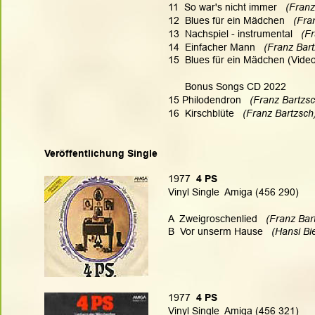
11  So war's nicht immer   
(Franz
12  Blues für ein Mädchen   
(Fra
13  Nachspiel - instrumental  
 (F
14  Einfacher Mann  
 (Franz Bart
15  Blues für ein Mädchen (Video)
      Bonus Songs CD 2022
15 Philodendron   
(Franz Bartzsc
16  Kirschblüte   
(Franz Bartzsch)
Veröffentlichung Single
1977 
 4 PS
Vinyl Single  Amiga (456 290)
A  Zweigroschenlied  
 (Franz Bar
B  Vor unserm Hause  
 (Hansi Bi
1977
  4 PS
Vinyl Single  Amiga (456 321)