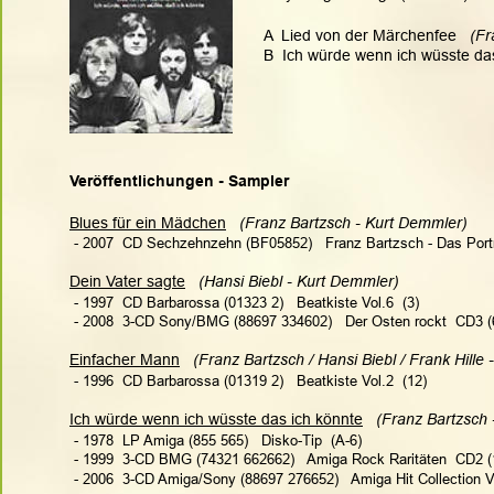
A  Lied von der Märchenfee   
(Fr
B  Ich würde wenn ich wüsste das
Veröffentlichungen - Sampler
Blues für ein Mädchen
(Franz Bartzsch - Kurt Demmler)
 - 2007  CD Sechzehnzehn (BF05852)   Franz Bartzsch - Das Portr
Dein Vater sagte
 (Hansi Biebl - Kurt Demmler) 
 - 1997  CD Barbarossa (01323 2)   Beatkiste Vol.6  (3)
 - 2008  3-CD Sony/BMG (88697 334602)   Der Osten rockt  CD3 (
Einfacher Mann
 (Franz Bartzsch / Hansi Biebl / Frank Hille
 - 1996  CD Barbarossa (01319 2)   Beatkiste Vol.2  (12)
Ich würde wenn ich wüsste das ich könnte
(Franz Bartzsch 
 - 1978  LP Amiga (855 565)   Disko-Tip  (A-6)
 - 1999  3-CD BMG (74321 662662)   Amiga Rock Raritäten  CD2 (
 - 2006  3-CD Amiga/Sony (88697 276652)   Amiga Hit Collection V